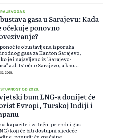
ARAJEVOGAS
bustava gasa u Sarajevu: Kada
e očekuje ponovno
ovezivanje?
ponoć je obustavljena isporuka
irodnog gasa za Kanton Sarajevo,
ko je i najavljeno iz "Sarajevo-
sa" a.d. Istočno Sarajevo, a kao
zlog obustave naveli su "hitnosti
 02. 2025.
dova na Blok stanici na Snagovu u
emenu od srijede (26. februara) u
.00 sati do četvrtka (27. februara)
STUPNOST OD 2026.
vjetski bum LNG-a donijet će
 00.00 sati".
orist Evropi, Turskoj Indiji i
apanu
vi kapaciteti za tečni prirodni gas
NG) koji će biti dostupni sljedeće
dine, ponudit će značajne