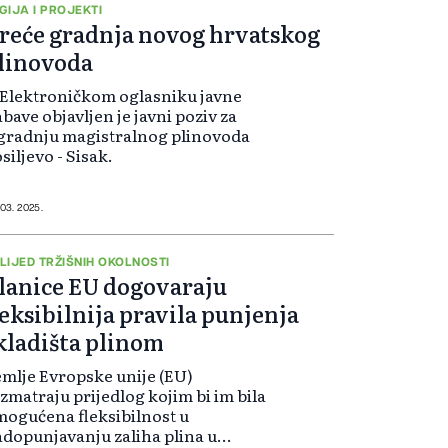
leksandar Novak.
GIJA I PROJEKTI
reće gradnja novog hrvatskog
linovoda
Elektroničkom oglasniku javne
bave objavljen je javni poziv za
gradnju magistralnog plinovoda
siljevo - Sisak.
 03. 2025.
LIJED TRŽIŠNIH OKOLNOSTI
lanice EU dogovaraju
leksibilnija pravila punjenja
kladišta plinom
mlje Evropske unije (EU)
zmatraju prijedlog kojim bi im bila
ogućena fleksibilnost u
dopunjavanju zaliha plina u