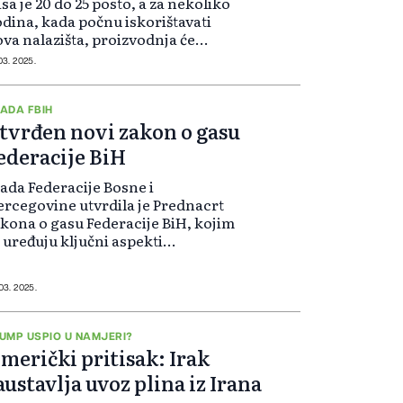
sa je 20 do 25 posto, a za nekoliko
dina, kada počnu iskorištavati
va nalazišta, proizvodnja će
kriti polovinu potreba.
 03. 2025.
ADA FBIH
tvrđen novi zakon o gasu
ederacije BiH
ada Federacije Bosne i
rcegovine utvrdila je Prednacrt
kona o gasu Federacije BiH, kojim
 uređuju ključni aspekti
oizvodnje, transporta,
stribucije, skladištenja i
abdijevanja prirodnim gasom.
 03. 2025.
UMP USPIO U NAMJERI?
merički pritisak: Irak
austavlja uvoz plina iz Irana