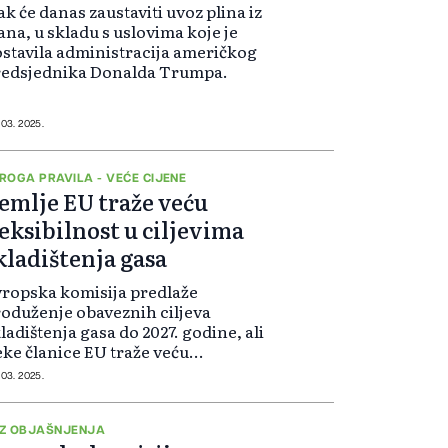
ak će danas zaustaviti uvoz plina iz
ana, u skladu s uslovima koje je
stavila administracija američkog
redsjednika Donalda Trumpa.
 03. 2025.
ROGA PRAVILA - VEĆE CIJENE
emlje EU traže veću
leksibilnost u ciljevima
kladištenja gasa
ropska komisija predlaže
oduženje obaveznih ciljeva
ladištenja gasa do 2027. godine, ali
ke članice EU traže veću
eksibilnost, smatrajući da stroga
 03. 2025.
avila povećavaju cijene.
Z OBJAŠNJENJA