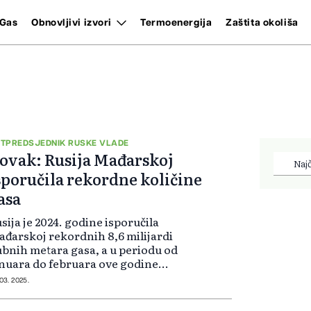
Gas
Obnovljivi izvori
Termoenergija
Zaštita okoliša
TPREDSJEDNIK RUSKE VLADE
ovak: Rusija Mađarskoj
Najč
sporučila rekordne količine
asa
sija je 2024. godine isporučila
đarskoj rekordnih 8,6 milijardi
bnih metara gasa, a u periodu od
nuara do februara ove godine
poruke su iznosile 1,18 milijardi
 03. 2025.
bnih metara, izjavio je
tpredsjednik ruske vlade