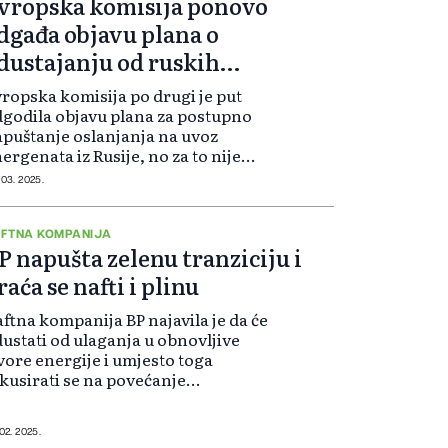
vropska komisija ponovo
dgađa objavu plana o
dustajanju od ruskih
nergenata
ropska komisija po drugi je put
godila objavu plana za postupno
puštanje oslanjanja na uvoz
ergenata iz Rusije, no za to nije
užila nikakvo objašnjenje.
 03. 2025.
FTNA KOMPANIJA
P napušta zelenu tranziciju i
raća se nafti i plinu
ftna kompanija BP najavila je da će
ustati od ulaganja u obnovljive
vore energije i umjesto toga
kusirati se na povećanje
oizvodnje nafte i prirodnog plina.
 02. 2025.