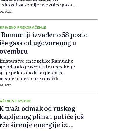
ednosti za zemlje uvoznice gasa,
ljučujući evropske zemlje, kao i
 02. 2025.
rsku, Indiju i Japan.
KRIVENO PREKORAČENJE
 Rumuniji izvađeno 58 posto
iše gasa od ugovorenog u
ovembru
nistarstvo energetike Rumunije
jelodanilo je rezultate inspekcije
ja je pokazala da su pojedini
risnici daleko prekoračili
govorene količine vađenja gasa iz
 02. 2025.
odzemnih skladišta kompanije
epogaz SRL.
AŽI NOVE IZVORE
K traži odmak od ruskog
kapljenog plina i potiče još
rže širenje energije iz