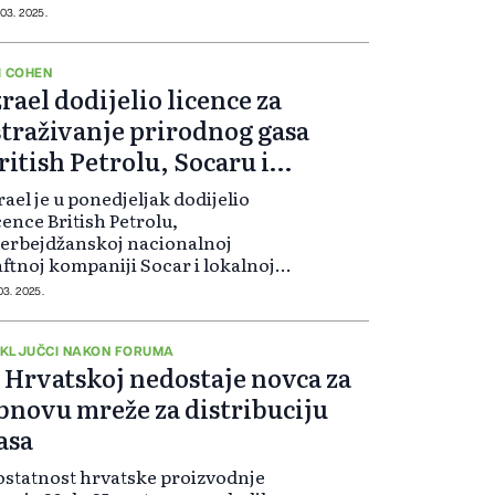
ladištima do razine od 90 posto
 03. 2025.
ije zime ako tržišne okolnosti
vedu do vrlo visokih cijena,
vodi se u dokumentu o kojemu se
I COHEN
zrael dodijelio licence za
regovara.
straživanje prirodnog gasa
ritish Petrolu, Socaru i
ewMedu
rael je u ponedjeljak dodijelio
cence British Petrolu,
erbejdžanskoj nacionalnoj
ftnoj kompaniji Socar i lokalnoj
ompaniji NewMed Energy za
 03. 2025.
traživanje prirodnog gasa u
raelskim vodama, u nastojanju da
veća domaće rezerve gasa i proširi
KLJUČCI NAKON FORUMA
 Hrvatskoj nedostaje novca za
voz.
bnovu mreže za distribuciju
asa
ostatnost hrvatske proizvodnje