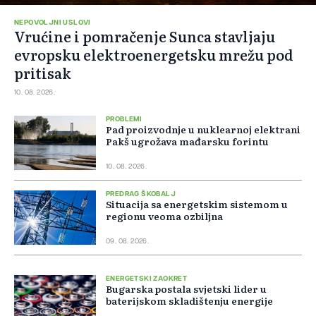
NEPOVOLJNI USLOVI
Vrućine i pomračenje Sunca stavljaju
evropsku elektroenergetsku mrežu pod
pritisak
10. 08. 2026.
PROBLEMI
Pad proizvodnje u nuklearnoj elektrani
Pakš ugrožava mađarsku forintu
10. 08. 2026.
PREDRAG ŠKOBALJ
Situacija sa energetskim sistemom u
regionu veoma ozbiljna
09. 08. 2026.
ENERGETSKI ZAOKRET
Bugarska postala svjetski lider u
baterijskom skladištenju energije