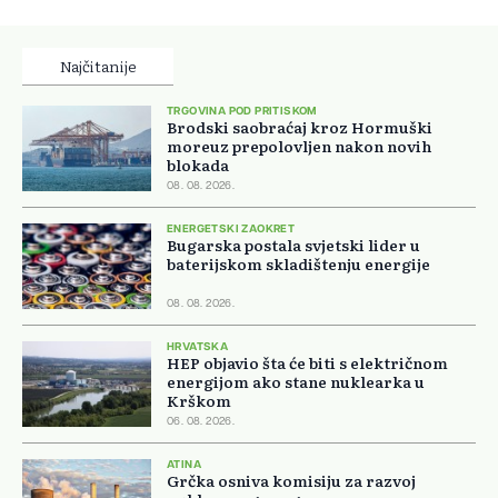
Najčitanije
TRGOVINA POD PRITISKOM
Brodski saobraćaj kroz Hormuški
moreuz prepolovljen nakon novih
blokada
08. 08. 2026.
ENERGETSKI ZAOKRET
Bugarska postala svjetski lider u
baterijskom skladištenju energije
08. 08. 2026.
HRVATSKA
HEP objavio šta će biti s električnom
energijom ako stane nuklearka u
Krškom
06. 08. 2026.
ATINA
Grčka osniva komisiju za razvoj