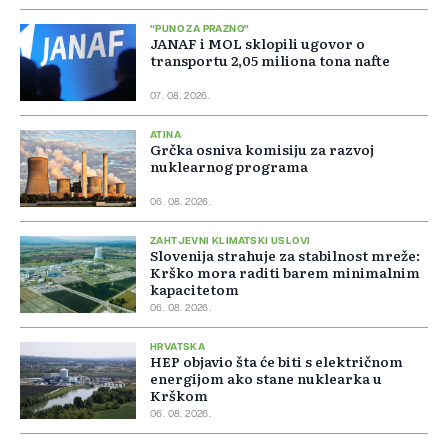
"PUNO ZA PRAZNO"
JANAF i MOL sklopili ugovor o
transportu 2,05 miliona tona nafte
07. 08. 2026.
ATINA
Grčka osniva komisiju za razvoj
nuklearnog programa
06. 08. 2026.
ZAHTJEVNI KLIMATSKI USLOVI
Slovenija strahuje za stabilnost mreže:
Krško mora raditi barem minimalnim
kapacitetom
06. 08. 2026.
HRVATSKA
HEP objavio šta će biti s električnom
energijom ako stane nuklearka u
Krškom
06. 08. 2026.