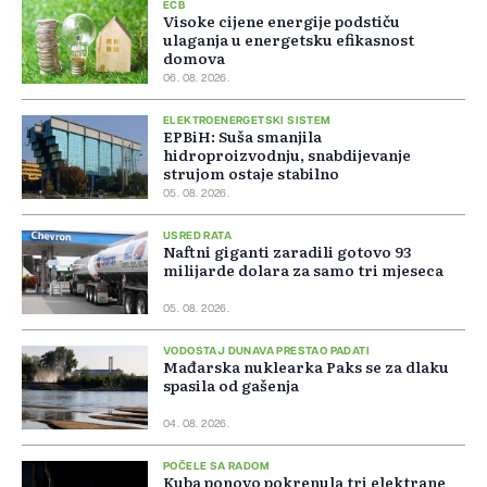
ECB
Visoke cijene energije podstiču
ulaganja u energetsku efikasnost
domova
06. 08. 2026.
ELEKTROENERGETSKI SISTEM
EPBiH: Suša smanjila
hidroproizvodnju, snabdijevanje
strujom ostaje stabilno
05. 08. 2026.
USRED RATA
Naftni giganti zaradili gotovo 93
milijarde dolara za samo tri mjeseca
05. 08. 2026.
VODOSTAJ DUNAVA PRESTAO PADATI
Mađarska nuklearka Paks se za dlaku
spasila od gašenja
04. 08. 2026.
POČELE SA RADOM
Kuba ponovo pokrenula tri elektrane