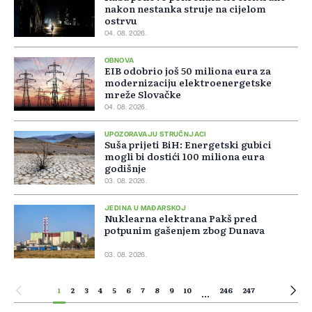
nakon nestanka struje na cijelom
ostrvu
04. 08. 2026.
OBNOVA
EIB odobrio još 50 miliona eura za
modernizaciju elektroenergetske
mreže Slovačke
04. 08. 2026.
UPOZORAVAJU STRUČNJACI
Suša prijeti BiH: Energetski gubici
mogli bi dostići 100 miliona eura
godišnje
03. 08. 2026.
JEDINA U MAĐARSKOJ
Nuklearna elektrana Pakš pred
potpunim gašenjem zbog Dunava
03. 08. 2026.
1
2
3
4
5
6
7
8
9
10
246
247
...