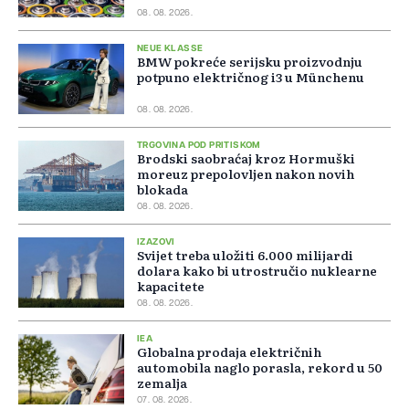
08. 08. 2026.
NEUE KLASSE
BMW pokreće serijsku proizvodnju
potpuno električnog i3 u Münchenu
08. 08. 2026.
TRGOVINA POD PRITISKOM
Brodski saobraćaj kroz Hormuški
moreuz prepolovljen nakon novih
blokada
08. 08. 2026.
IZAZOVI
Svijet treba uložiti 6.000 milijardi
dolara kako bi utrostručio nuklearne
kapacitete
08. 08. 2026.
IEA
Globalna prodaja električnih
automobila naglo porasla, rekord u 50
zemalja
07. 08. 2026.