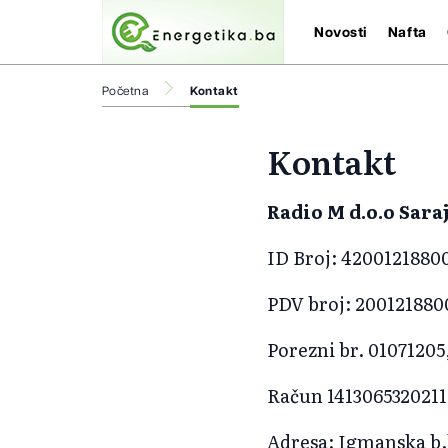
Novosti
Nafta
Početna
Kontakt
Kontakt
Radio M d.o.o Sara
ID Broj: 4200121880
PDV broj: 200121880
Porezni br. 01071205
Račun 1413065320211
Adresa: Igmanska b.