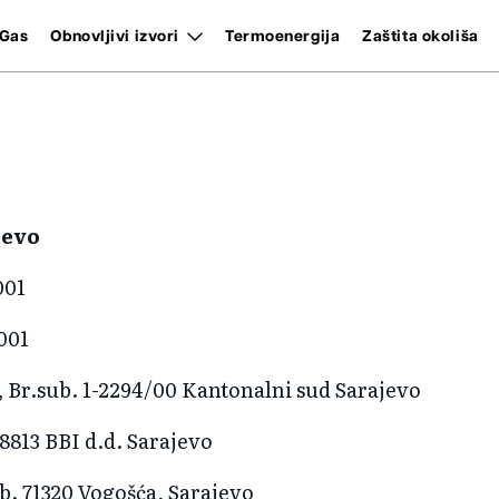
Gas
Obnovljivi izvori
Termoenergija
Zaštita okoliša
jevo
001
001
, Br.sub. 1-2294/00 Kantonalni sud Sarajevo
8813 BBI d.d. Sarajevo
b. 71320 Vogošća, Sarajevo