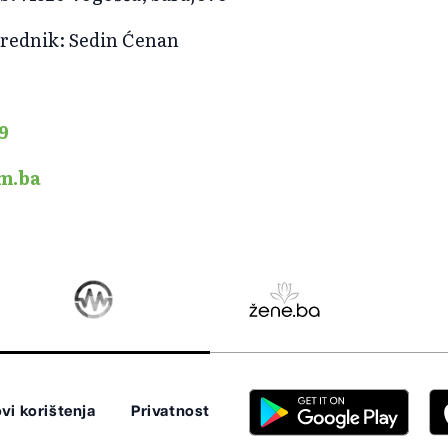
urednik: Sedin Ćenan
9
m.ba
vi korištenja
Privatnost