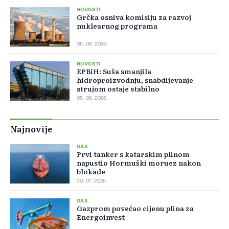
NOVOSTI
Grčka osniva komisiju za razvoj
nuklearnog programa
06. 08. 2026.
NOVOSTI
EPBiH: Suša smanjila
hidroproizvodnju, snabdijevanje
strujom ostaje stabilno
05. 08. 2026.
Najnovije
GAS
Prvi tanker s katarskim plinom
napustio Hormuški moruez nakon
blokade
30. 07. 2026.
GAS
Gazprom povećao cijenu plina za
Energoinvest