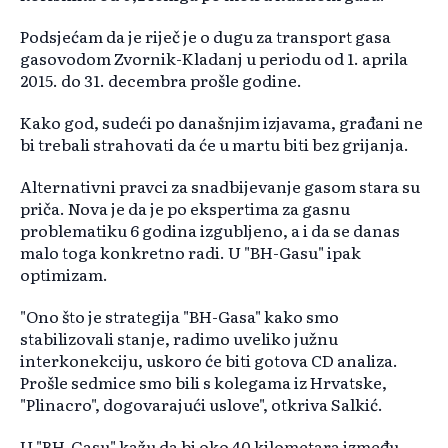
Podsjećam da je riječ je o dugu za transport gasa
gasovodom Zvornik-Kladanj u periodu od 1. aprila
2015. do 31. decembra prošle godine.
Kako god, sudeći po današnjim izjavama, građani ne
bi trebali strahovati da će u martu biti bez grijanja.
Alternativni pravci za snadbijevanje gasom stara su
priča. Nova je da je po ekspertima za gasnu
problematiku 6 godina izgubljeno, a i da se danas
malo toga konkretno radi. U "BH-Gasu" ipak
optimizam.
"Ono što je strategija "BH-Gasa" kako smo
stabilizovali stanje, radimo uveliko južnu
interkonekciju, uskoro će biti gotova CD analiza.
Prošle sedmice smo bili s kolegama iz Hrvatske,
"Plinacro", dogovarajući uslove", otkriva Salkić.
U "BH-Gasu" kažu da bi oko 40 kilometara između