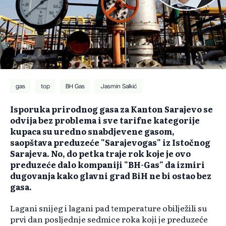
gas
top
BH Gas
Jasmin Salkić
Isporuka prirodnog gasa za Kanton Sarajevo se
odvija bez problema i sve tarifne kategorije
kupaca su uredno snabdjevene gasom,
saopštava preduzeće "Sarajevogas" iz Istočnog
Sarajeva. No, do petka traje rok koje je ovo
preduzeće dalo kompaniji "BH-Gas" da izmiri
dugovanja kako glavni grad BiH ne bi ostao bez
gasa.
Lagani snijeg i lagani pad temperature obilježili su
prvi dan posljednje sedmice roka koji je preduzeće