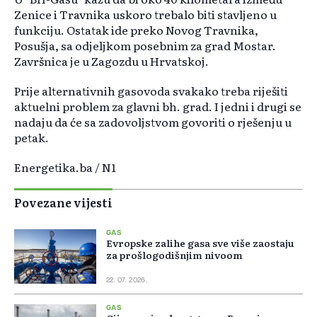
Zenice i Travnika uskoro trebalo biti stavljeno u
funkciju. Ostatak ide preko Novog Travnika,
Posušja, sa odjeljkom posebnim za grad Mostar.
Završnica je u Zagozdu u Hrvatskoj.
Prije alternativnih gasovoda svakako treba riješiti
aktuelni problem za glavni bh. grad. I jedni i drugi se
nadaju da će sa zadovoljstvom govoriti o rješenju u
petak.
Energetika.ba / N1
Povezane vijesti
GAS
Evropske zalihe gasa sve više zaostaju
za prošlogodišnjim nivoom
22. 07. 2026.
GAS