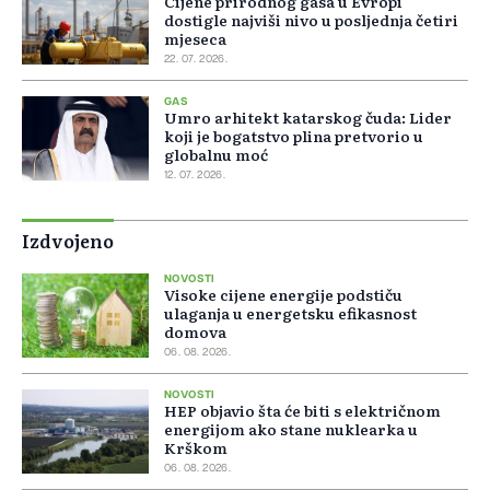
Cijene prirodnog gasa u Evropi
dostigle najviši nivo u posljednja četiri
mjeseca
22. 07. 2026.
GAS
Umro arhitekt katarskog čuda: Lider
koji je bogatstvo plina pretvorio u
globalnu moć
12. 07. 2026.
Izdvojeno
NOVOSTI
Visoke cijene energije podstiču
ulaganja u energetsku efikasnost
domova
06. 08. 2026.
NOVOSTI
HEP objavio šta će biti s električnom
energijom ako stane nuklearka u
Krškom
06. 08. 2026.