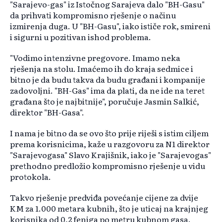
"Sarajevo-gas" iz Istočnog Sarajeva dalo "BH-Gasu"
da prihvati kompromisno rješenje o načinu
izmirenja duga. U "BH-Gasu", iako ističe rok, smireni
i sigurni u pozitivan ishod problema.
"Vodimo intenzivne pregovore. Imamo neka
rješenja na stolu. Imaćemo ih do kraja sedmice i
bitno je da budu takva da budu građani i kompanije
zadovoljni. "BH-Gas" ima da plati, da ne ide na teret
građana što je najbitnije", poručuje Jasmin Salkić,
direktor "BH-Gasa".
I nama je bitno da se ovo što prije riješi s istim ciljem
prema korisnicima, kaže u razgovoru za N1 direktor
"Sarajevogasa" Slavo Krajišnik, iako je "Sarajevogas"
prethodno predložio kompromisno rješenje u vidu
protokola.
Takvo rješenje predviđa povećanje cijene za dvije
KM za 1.000 metara kubnih, što je uticaj na krajnjeg
korisnika od 0,2 feniga po metru kubnom gasa.