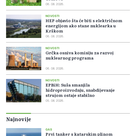
06. 08. 2026.
NOVOSTI
HEP objavio šta će biti s električnom
energijom ako stane nuklearka u
Krškom
06. 08. 2026.
NOVOSTI
Grčka osniva komisiju za razvoj
nuklearnog programa
06. 08. 2026.
NOVOSTI
EPBiH: Suša smanjila
hidroproizvodnju, snabdijevanje
strujom ostaje stabilno
05. 08. 2026.
Najnovije
GAS
Prvi tanker s katarskim plinom