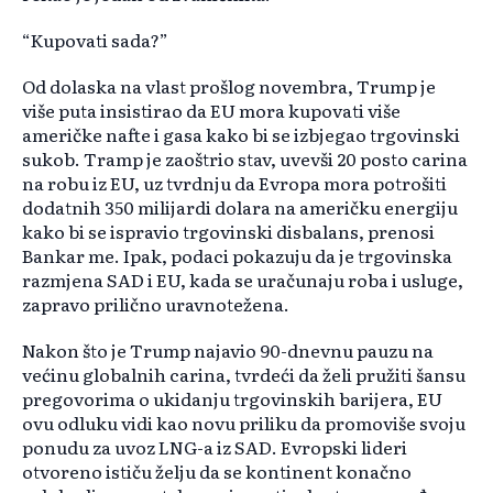
“Kupovati sada?”
Od dolaska na vlast prošlog novembra, Trump je
više puta insistirao da EU mora kupovati više
američke nafte i gasa kako bi se izbjegao trgovinski
sukob. Tramp je zaoštrio stav, uvevši 20 posto carina
na robu iz EU, uz tvrdnju da Evropa mora potrošiti
dodatnih 350 milijardi dolara na američku energiju
kako bi se ispravio trgovinski disbalans, prenosi
Bankar me. Ipak, podaci pokazuju da je trgovinska
razmjena SAD i EU, kada se uračunaju roba i usluge,
zapravo prilično uravnotežena.
Nakon što je Trump najavio 90-dnevnu pauzu na
većinu globalnih carina, tvrdeći da želi pružiti šansu
pregovorima o ukidanju trgovinskih barijera, EU
ovu odluku vidi kao novu priliku da promoviše svoju
ponudu za uvoz LNG-a iz SAD. Evropski lideri
otvoreno ističu želju da se kontinent konačno