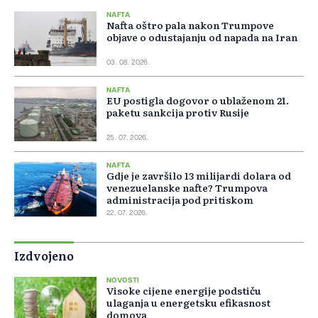
NAFTA
Nafta oštro pala nakon Trumpove
objave o odustajanju od napada na Iran
03. 08. 2026.
NAFTA
EU postigla dogovor o ublaženom 21.
paketu sankcija protiv Rusije
25. 07. 2026.
NAFTA
Gdje je završilo 13 milijardi dolara od
venezuelanske nafte? Trumpova
administracija pod pritiskom
22. 07. 2026.
Izdvojeno
NOVOSTI
Visoke cijene energije podstiču
ulaganja u energetsku efikasnost
domova