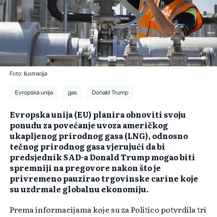
Foto: Ilustracija
Evropska unija
gas
Donald Trump
Evropska unija (EU) planira obnoviti svoju
ponudu za povećanje uvoza američkog
ukapljenog prirodnog gasa (LNG), odnosno
tečnog prirodnog gasa vjerujući da bi
predsjednik SAD-a Donald Trump mogao biti
spremniji na pregovore nakon što je
privremeno pauzirao trgovinske carine koje
su uzdrmale globalnu ekonomiju.
Prema informacijama koje su za Politico potvrdila tri