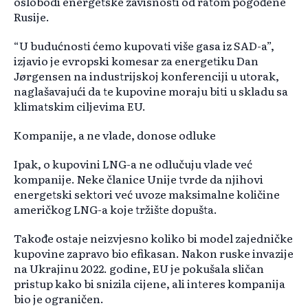
oslobodi energetske zavisnosti od ratom pogođene
Rusije.
“U budućnosti ćemo kupovati više gasa iz SAD-a”,
izjavio je evropski komesar za energetiku Dan
Jørgensen na industrijskoj konferenciji u utorak,
naglašavajući da te kupovine moraju biti u skladu sa
klimatskim ciljevima EU.
Kompanije, a ne vlade, donose odluke
Ipak, o kupovini LNG-a ne odlučuju vlade već
kompanije. Neke članice Unije tvrde da njihovi
energetski sektori već uvoze maksimalne količine
američkog LNG-a koje tržište dopušta.
Takođe ostaje neizvjesno koliko bi model zajedničke
kupovine zapravo bio efikasan. Nakon ruske invazije
na Ukrajinu 2022. godine, EU je pokušala sličan
pristup kako bi snizila cijene, ali interes kompanija
bio je ograničen.