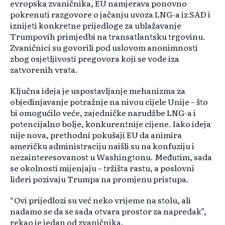
evropska zvaničnika, EU namjerava ponovno
pokrenuti razgovore o jačanju uvoza LNG-a iz SAD i
iznijeti konkretne prijedloge za ublažavanje
Trumpovih primjedbi na transatlantsku trgovinu.
Zvaničnici su govorili pod uslovom anonimnosti
zbog osjetljivosti pregovora koji se vode iza
zatvorenih vrata.
Ključna ideja je uspostavljanje mehanizma za
objedinjavanje potražnje na nivou cijele Unije – što
bi omogućilo veće, zajedničke narudžbe LNG-a i
potencijalno bolje, konkurentnije cijene. Iako ideja
nije nova, prethodni pokušaji EU da animira
američku administraciju naišli su na konfuziju i
nezainteresovanost u Washingtonu. Međutim, sada
se okolnosti mijenjaju – tržišta rastu, a poslovni
lideri pozivaju Trumpa na promjenu pristupa.
“Ovi prijedlozi su već neko vrijeme na stolu, ali
nadamo se da se sada otvara prostor za napredak”,
rekao je jedan od zvaničnika.