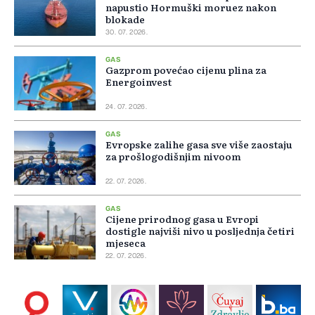
napustio Hormuški moruez nakon
blokade
30. 07. 2026.
GAS
Gazprom povećao cijenu plina za
Energoinvest
24. 07. 2026.
GAS
Evropske zalihe gasa sve više zaostaju
za prošlogodišnjim nivoom
22. 07. 2026.
GAS
Cijene prirodnog gasa u Evropi
dostigle najviši nivo u posljednja četiri
mjeseca
22. 07. 2026.