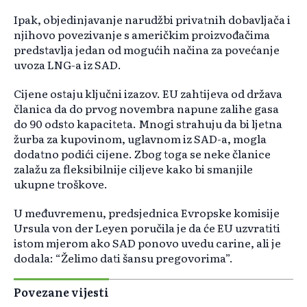
Ipak, objedinjavanje narudžbi privatnih dobavljača i
njihovo povezivanje s američkim proizvođačima
predstavlja jedan od mogućih načina za povećanje
uvoza LNG-a iz SAD.
Cijene ostaju ključni izazov. EU zahtijeva od država
članica da do prvog novembra napune zalihe gasa
do 90 odsto kapaciteta. Mnogi strahuju da bi ljetna
žurba za kupovinom, uglavnom iz SAD-a, mogla
dodatno podići cijene. Zbog toga se neke članice
zalažu za fleksibilnije ciljeve kako bi smanjile
ukupne troškove.
U međuvremenu, predsjednica Evropske komisije
Ursula von der Leyen poručila je da će EU uzvratiti
istom mjerom ako SAD ponovo uvedu carine, ali je
dodala: “Želimo dati šansu pregovorima”.
Povezane vijesti