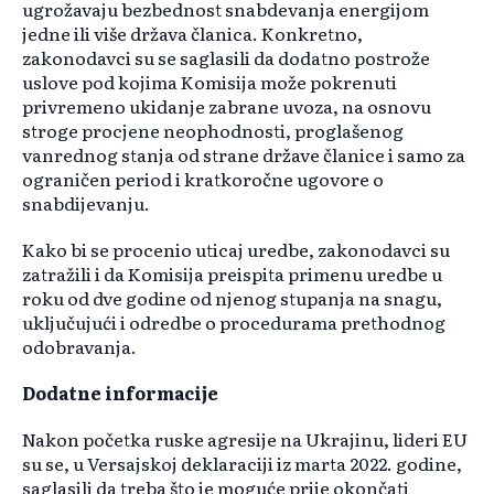
ugrožavaju bezbednost snabdevanja energijom
jedne ili više država članica. Konkretno,
zakonodavci su se saglasili da dodatno postrože
uslove pod kojima Komisija može pokrenuti
privremeno ukidanje zabrane uvoza, na osnovu
stroge procjene neophodnosti, proglašenog
vanrednog stanja od strane države članice i samo za
ograničen period i kratkoročne ugovore o
snabdijevanju.
Kako bi se procenio uticaj uredbe, zakonodavci su
zatražili i da Komisija preispita primenu uredbe u
roku od dve godine od njenog stupanja na snagu,
uključujući i odredbe o procedurama prethodnog
odobravanja.
Dodatne informacije
Nakon početka ruske agresije na Ukrajinu, lideri EU
su se, u Versajskoj deklaraciji iz marta 2022. godine,
saglasili da treba što je moguće prije okončati