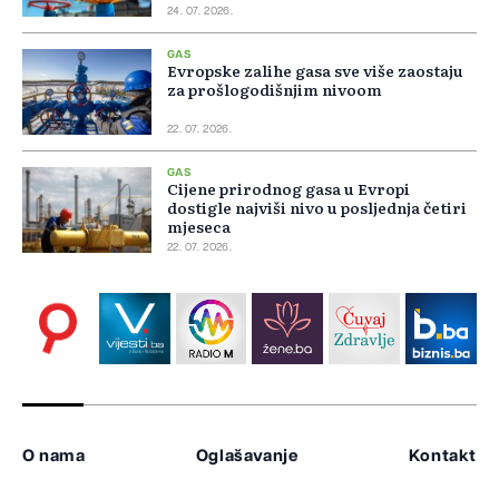
24. 07. 2026.
GAS
Evropske zalihe gasa sve više zaostaju
za prošlogodišnjim nivoom
22. 07. 2026.
GAS
Cijene prirodnog gasa u Evropi
dostigle najviši nivo u posljednja četiri
mjeseca
22. 07. 2026.
O nama
Oglašavanje
Kontakt