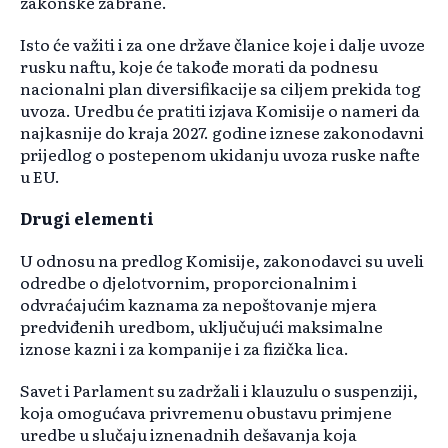
zakonske zabrane.
Isto će važiti i za one države članice koje i dalje uvoze
rusku naftu, koje će takođe morati da podnesu
nacionalni plan diversifikacije sa ciljem prekida tog
uvoza. Uredbu će pratiti izjava Komisije o nameri da
najkasnije do kraja 2027. godine iznese zakonodavni
prijedlog o postepenom ukidanju uvoza ruske nafte
u EU.
Drugi elementi
U odnosu na predlog Komisije, zakonodavci su uveli
odredbe o djelotvornim, proporcionalnim i
odvraćajućim kaznama za nepoštovanje mjera
predviđenih uredbom, uključujući maksimalne
iznose kazni i za kompanije i za fizička lica.
Savet i Parlament su zadržali i klauzulu o suspenziji,
koja omogućava privremenu obustavu primjene
uredbe u slučaju iznenadnih dešavanja koja