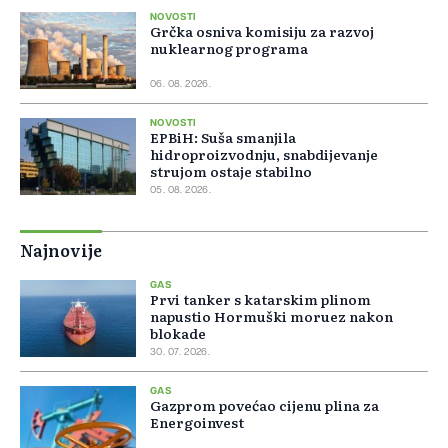
NOVOSTI
Grčka osniva komisiju za razvoj
nuklearnog programa
06. 08. 2026.
NOVOSTI
EPBiH: Suša smanjila
hidroproizvodnju, snabdijevanje
strujom ostaje stabilno
05. 08. 2026.
Najnovije
GAS
Prvi tanker s katarskim plinom
napustio Hormuški moruez nakon
blokade
30. 07. 2026.
GAS
Gazprom povećao cijenu plina za
Energoinvest