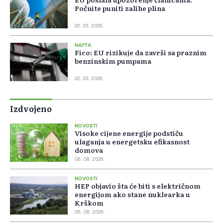
Počnite puniti zalihe plina
22. 03. 2026.
NAFTA
Fico: EU rizikuje da završi sa praznim
benzinskim pumpama
22. 03. 2026.
Izdvojeno
NOVOSTI
Visoke cijene energije podstiču
ulaganja u energetsku efikasnost
domova
06. 08. 2026.
NOVOSTI
HEP objavio šta će biti s električnom
energijom ako stane nuklearka u
Krškom
06. 08. 2026.