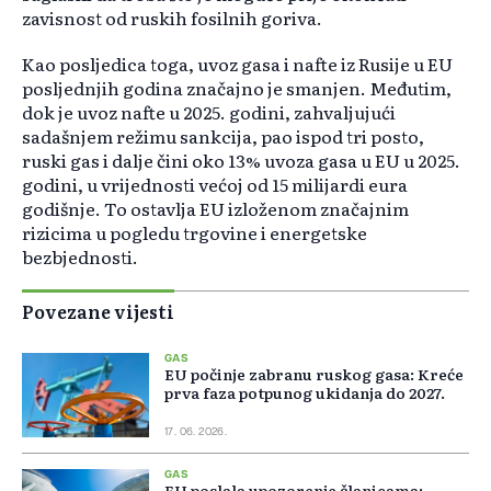
zavisnost od ruskih fosilnih goriva.
Kao posljedica toga, uvoz gasa i nafte iz Rusije u EU
posljednjih godina značajno je smanjen. Međutim,
dok je uvoz nafte u 2025. godini, zahvaljujući
sadašnjem režimu sankcija, pao ispod tri posto,
ruski gas i dalje čini oko 13% uvoza gasa u EU u 2025.
godini, u vrijednosti većoj od 15 milijardi eura
godišnje. To ostavlja EU izloženom značajnim
rizicima u pogledu trgovine i energetske
bezbjednosti.
Povezane vijesti
GAS
EU počinje zabranu ruskog gasa: Kreće
prva faza potpunog ukidanja do 2027.
17. 06. 2026.
GAS
EU poslala upozorenje članicama: