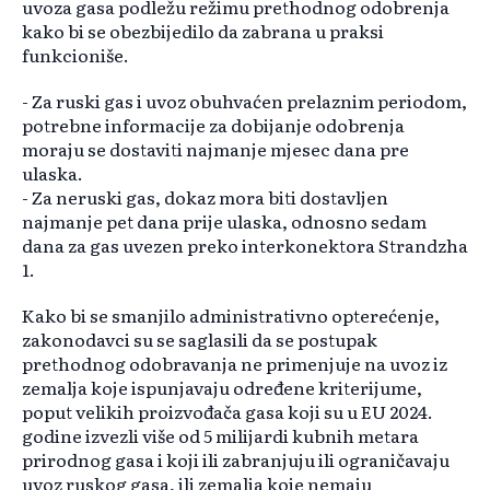
uvoza gasa podležu režimu prethodnog odobrenja
kako bi se obezbijedilo da zabrana u praksi
funkcioniše.
- Za ruski gas i uvoz obuhvaćen prelaznim periodom,
potrebne informacije za dobijanje odobrenja
moraju se dostaviti najmanje mjesec dana pre
ulaska.
- Za neruski gas, dokaz mora biti dostavljen
najmanje pet dana prije ulaska, odnosno sedam
dana za gas uvezen preko interkonektora Strandzha
1.
Kako bi se smanjilo administrativno opterećenje,
zakonodavci su se saglasili da se postupak
prethodnog odobravanja ne primenjuje na uvoz iz
zemalja koje ispunjavaju određene kriterijume,
poput velikih proizvođača gasa koji su u EU 2024.
godine izvezli više od 5 milijardi kubnih metara
prirodnog gasa i koji ili zabranjuju ili ograničavaju
uvoz ruskog gasa, ili zemalja koje nemaju