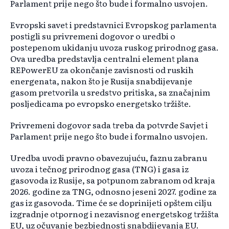
Parlament prije nego što bude i formalno usvojen.
Evropski savet i predstavnici Evropskog parlamenta
postigli su privremeni dogovor o uredbi o
postepenom ukidanju uvoza ruskog prirodnog gasa.
Ova uredba predstavlja centralni element plana
REPowerEU za okončanje zavisnosti od ruskih
energenata, nakon što je Rusija snabdijevanje
gasom pretvorila u sredstvo pritiska, sa značajnim
posljedicama po evropsko energetsko tržište.
Privremeni dogovor sada treba da potvrde Savjet i
Parlament prije nego što bude i formalno usvojen.
Uredba uvodi pravno obavezujuću, faznu zabranu
uvoza i tečnog prirodnog gasa (TNG) i gasa iz
gasovoda iz Rusije, sa potpunom zabranom od kraja
2026. godine za TNG, odnosno jeseni 2027. godine za
gas iz gasovoda. Time će se doprinijeti opštem cilju
izgradnje otpornog i nezavisnog energetskog tržišta
EU, uz očuvanje bezbjednosti snabdijevanja EU.