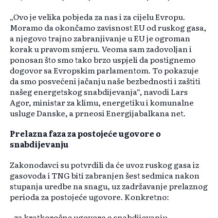
„Ovo je velika pobjeda za nas i za cijelu Evropu.
Moramo da okončamo zavisnost EU od ruskog gasa,
a njegovo trajno zabranjivanje u EU je ogroman
korak u pravom smjeru. Veoma sam zadovoljan i
ponosan što smo tako brzo uspjeli da postignemo
dogovor sa Evropskim parlamentom. To pokazuje
da smo posvećeni jačanju naše bezbednosti i zaštiti
našeg energetskog snabdijevanja“, navodi Lars
Agor, ministar za klimu, energetiku i komunalne
usluge Danske, a prneosi Energijabalkana net.
Prelazna faza za postojeće ugovore o
snabdijevanju
Zakonodavci su potvrdili da će uvoz ruskog gasa iz
gasovoda i TNG biti zabranjen šest sedmica nakon
stupanja uredbe na snagu, uz zadržavanje prelaznog
perioda za postojeće ugovore. Konkretno:
- za kratkoročne ugovore o snabdijevanju