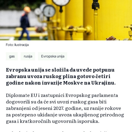
Foto: Ilustracija
gas
rusija
Evropska unija
Evropska unija se složila da uvede potpunu
zabranu uvoza ruskog plina gotovo četiri
godine nakon invazije Moskve na Ukrajinu.
Diplomate EU i zastupnici Evropskog parlamenta
dogovorili su da će svi uvozi ruskog gasa biti
zabranjeni od jeseni 2027. godine, uz ranije rokove
za postepeno ukidanje uvoza ukapljenog prirodnog
gasa i kratkoročnih ugovornih isporuka.