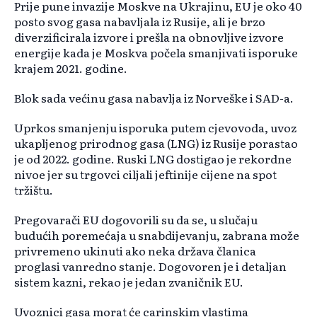
Prije pune invazije Moskve na Ukrajinu, EU je oko 40
posto svog gasa nabavljala iz Rusije, ali je brzo
diverzificirala izvore i prešla na obnovljive izvore
energije kada je Moskva počela smanjivati isporuke
krajem 2021. godine.
Blok sada većinu gasa nabavlja iz Norveške i SAD-a.
Uprkos smanjenju isporuka putem cjevovoda, uvoz
ukapljenog prirodnog gasa (LNG) iz Rusije porastao
je od 2022. godine. Ruski LNG dostigao je rekordne
nivoe jer su trgovci ciljali jeftinije cijene na spot
tržištu.
Pregovarači EU dogovorili su da se, u slučaju
budućih poremećaja u snabdijevanju, zabrana može
privremeno ukinuti ako neka država članica
proglasi vanredno stanje. Dogovoren je i detaljan
sistem kazni, rekao je jedan zvaničnik EU.
Uvoznici gasa morat će carinskim vlastima