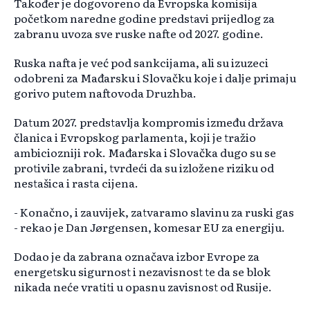
Također je dogovoreno da Evropska komisija
početkom naredne godine predstavi prijedlog za
zabranu uvoza sve ruske nafte od 2027. godine.
Ruska nafta je već pod sankcijama, ali su izuzeci
odobreni za Mađarsku i Slovačku koje i dalje primaju
gorivo putem naftovoda Druzhba.
Datum 2027. predstavlja kompromis između država
članica i Evropskog parlamenta, koji je tražio
ambiciozniji rok. Mađarska i Slovačka dugo su se
protivile zabrani, tvrdeći da su izložene riziku od
nestašica i rasta cijena.
- Konačno, i zauvijek, zatvaramo slavinu za ruski gas
- rekao je Dan J
ørgensen, komesar EU za energiju.
Dodao je da zabrana ozna
čava izbor Evrope za
energetsku sigurnost i nezavisnost te da se blok
nikada neće vratiti u opasnu zavisnost od Rusije.