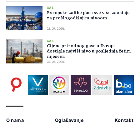
GAS
Evropske zalihe gasa sve više zaostaju
za prošlogodišnjim nivoom
22. 07. 2026.
GAS
Cijene prirodnog gasa u Evropi
dostigle najviši nivo u posljednja četiri
mjeseca
22. 07. 2026.
O nama
Oglašavanje
Kontakt