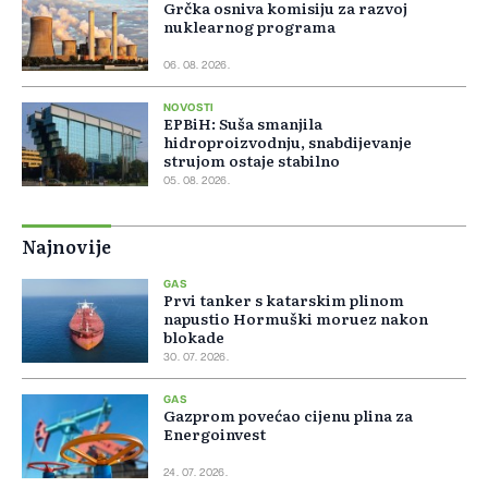
Grčka osniva komisiju za razvoj
nuklearnog programa
06. 08. 2026.
NOVOSTI
EPBiH: Suša smanjila
hidroproizvodnju, snabdijevanje
strujom ostaje stabilno
05. 08. 2026.
Najnovije
GAS
Prvi tanker s katarskim plinom
napustio Hormuški moruez nakon
blokade
30. 07. 2026.
GAS
Gazprom povećao cijenu plina za
Energoinvest
24. 07. 2026.