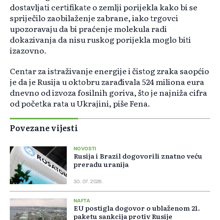
dostavljati certifikate o zemlji porijekla kako bi se
spriječilo zaobilaženje zabrane, iako trgovci
upozoravaju da bi praćenje molekula radi
dokazivanja da nisu ruskog porijekla moglo biti
izazovno.
Centar za istraživanje energije i čistog zraka saopćio
je da je Rusija u oktobru zarađivala 524 miliona eura
dnevno od izvoza fosilnih goriva, što je najniža cifra
od početka rata u Ukrajini, piše Fena.
Povezane vijesti
NOVOSTI
Rusija i Brazil dogovorili znatno veću
preradu uranija
30. 07. 2026.
NAFTA
EU postigla dogovor o ublaženom 21.
paketu sankcija protiv Rusije