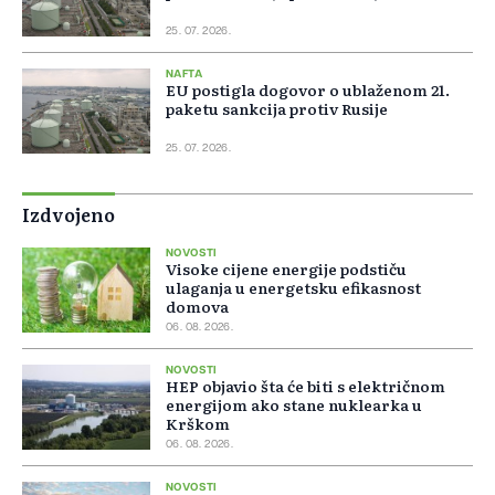
25. 07. 2026.
NAFTA
EU postigla dogovor o ublaženom 21.
paketu sankcija protiv Rusije
25. 07. 2026.
Izdvojeno
NOVOSTI
Visoke cijene energije podstiču
ulaganja u energetsku efikasnost
domova
06. 08. 2026.
NOVOSTI
HEP objavio šta će biti s električnom
energijom ako stane nuklearka u
Krškom
06. 08. 2026.
NOVOSTI