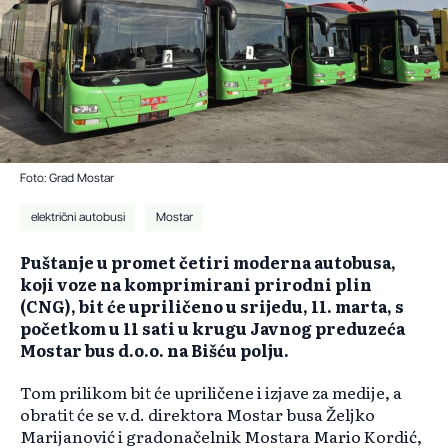
Foto: Grad Mostar
električni autobusi
Mostar
Puštanje u promet četiri moderna autobusa,
koji voze na komprimirani prirodni plin
(CNG), bit će upriličeno u srijedu, 11. marta, s
početkom u 11 sati u krugu Javnog preduzeća
Mostar bus d.o.o. na Bišću polju.
Tom prilikom bit će upriličene i izjave za medije, a
obratit će se v.d. direktora Mostar busa Željko
Marijanović i gradonačelnik Mostara Mario Kordić,