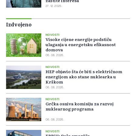
zaštite interesa
27. 12. 2025.
Izdvojeno
NOVOSTI
Visoke cijene energije podstiču
ulaganja u energetsku efikasnost
domova
06. 08. 2026.
NOVOSTI
HEP objavio šta će biti s električnom
energijom ako stane nuklearka u
Krškom
06. 08. 2026.
NOVOSTI
Grčka osniva komisiju za razvoj
nuklearnog programa
06. 08. 2026.
NOVOSTI
EPBiH: Suša smanjila