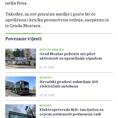
javlja Fena.
Također, za sve prisutne medije i goste bit će
upriličena i kratka promotivna vožnja, saopćeno je
iz Grada Mostara.
Povezane vijesti
ZAŠTITA OKOLIŠA
Grad Mostar pokreće niz pilot
aktivnosti za upravljanje otpadom
22. 07. 2026.
NOVOSTI
Hrvatski gradovi nabavljaju 206
električnih autobusa
02. 02. 2026.
NOVOSTI
Elektroprivreda BiH: Inicijativa za
ocjenu ustavnosti podnesena radi