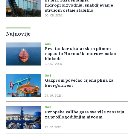
hidroproizvodnju, snabdijevanje
strujom ostaje stabilno
05. 08. 2026.
Najnovije
GAS
Prvi tanker s katarskim plinom
napustio Hormuški moruez nakon
blokade
30. 07. 2026.
GAS
Gazprom povećao cijenu plina za
Energoinvest
24. 07. 2026.
GAS
Evropske zalihe gasa sve više zaostaju
za prošlogodišnjim nivoom
22. 07. 2026.