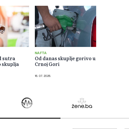
NAFTA
d sutra
Od danas skuplje gorivo u
 skuplja
Crnoj Gori
16. 07. 2026.