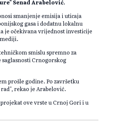
žure" Senad Arabelović.
onosi smanjenje emisija i uticaja
ponijskog gasa i dodatnu lokalnu
a je očekivana vrijednost investicije
 mediji.
u tehničkom smislu spremno za
ne saglasnosti Crnogorskog
jem prošle godine. Po završetku
rad", rekao je Arabelović.
projekat ove vrste u Crnoj Gori i u