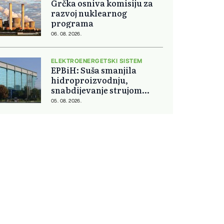
Grčka osniva komisiju za
razvoj nuklearnog
programa
06. 08. 2026.
ELEKTROENERGETSKI SISTEM
EPBiH: Suša smanjila
hidroproizvodnju,
snabdijevanje strujom
ostaje stabilno
05. 08. 2026.