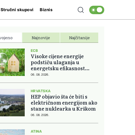
Stručni skupovi
Biznis
vojeno
Najnovije
Najčitanije
ECB
Visoke cijene energije
podstiču ulaganja u
energetsku efikasnost
domova
06. 08. 2026.
HRVATSKA
HEP objavio šta će biti s
električnom energijom ako
stane nuklearka u Krškom
06. 08. 2026.
ATINA