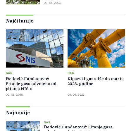
09. 08. 2026.
Najčitanije
GAS
GAS
Đedović Handanović:
Kiparski gas stiže do marta
Pitanje gasa odvojeno od
2028. godine
pitanja NIS-a
09. 08. 2026.
09. 08. 2026.
Najnovije
GAS
Đedović Handanović: Pitanje gasa