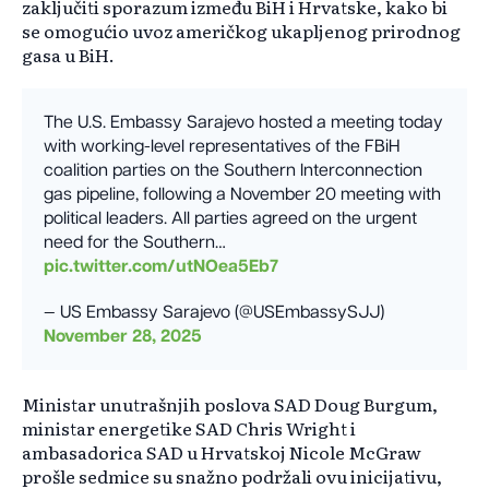
zaključiti sporazum između BiH i Hrvatske, kako bi
se omogućio uvoz američkog ukapljenog prirodnog
gasa u BiH.
The U.S. Embassy Sarajevo hosted a meeting today
with working-level representatives of the FBiH
coalition parties on the Southern Interconnection
gas pipeline, following a November 20 meeting with
political leaders. All parties agreed on the urgent
need for the Southern…
pic.twitter.com/utNOea5Eb7
— US Embassy Sarajevo (@USEmbassySJJ)
November 28, 2025
Ministar unutrašnjih poslova SAD Doug Burgum,
ministar energetike SAD Chris Wright i
ambasadorica SAD u Hrvatskoj Nicole McGraw
prošle sedmice su snažno podržali ovu inicijativu,