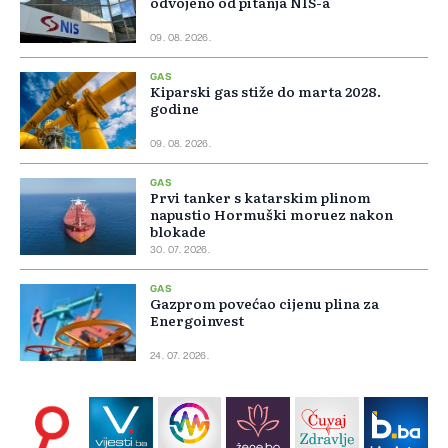
odvojeno od pitanja NIS-a
09. 08. 2026.
GAS
Kiparski gas stiže do marta 2028.
godine
09. 08. 2026.
GAS
Prvi tanker s katarskim plinom
napustio Hormuški moruez nakon
blokade
30. 07. 2026.
GAS
Gazprom povećao cijenu plina za
Energoinvest
24. 07. 2026.