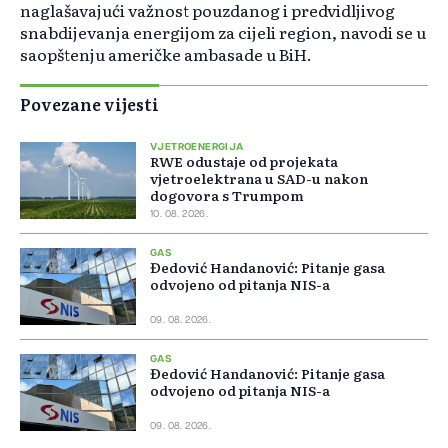
naglašavajući važnost pouzdanog i predvidljivog
snabdijevanja energijom za cijeli region, navodi se u
saopštenju američke ambasade u BiH.
Povezane vijesti
VJETROENERGIJA
RWE odustaje od projekata
vjetroelektrana u SAD-u nakon
dogovora s Trumpom
10. 08. 2026.
GAS
Đedović Handanović: Pitanje gasa
odvojeno od pitanja NIS-a
09. 08. 2026.
GAS
Đedović Handanović: Pitanje gasa
odvojeno od pitanja NIS-a
09. 08. 2026.