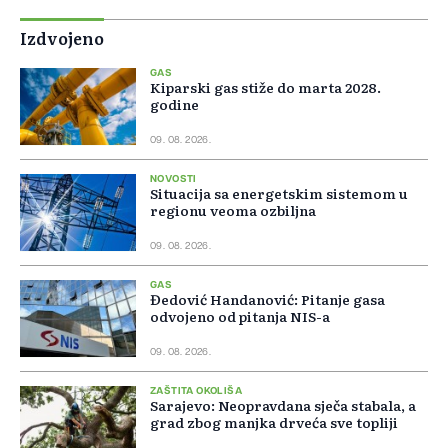
Izdvojeno
GAS
Kiparski gas stiže do marta 2028.
godine
09. 08. 2026.
NOVOSTI
Situacija sa energetskim sistemom u
regionu veoma ozbiljna
09. 08. 2026.
GAS
Đedović Handanović: Pitanje gasa
odvojeno od pitanja NIS-a
09. 08. 2026.
ZAŠTITA OKOLIŠA
Sarajevo: Neopravdana sječa stabala, a
grad zbog manjka drveća sve topliji