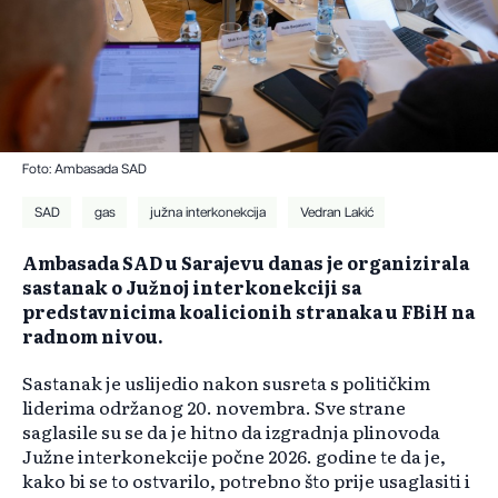
Foto: Ambasada SAD
SAD
gas
južna interkonekcija
Vedran Lakić
Ambasada SAD u Sarajevu danas je organizirala
sastanak o Južnoj interkonekciji sa
predstavnicima koalicionih stranaka u FBiH na
radnom nivou.
Sastanak je uslijedio nakon susreta s političkim
liderima održanog 20. novembra. Sve strane
saglasile su se da je hitno da izgradnja plinovoda
Južne interkonekcije počne 2026. godine te da je,
kako bi se to ostvarilo, potrebno što prije usaglasiti i