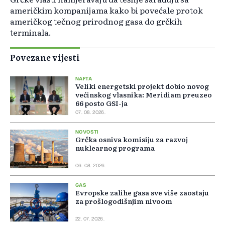
američkim kompanijama kako bi povećale protok
američkog tečnog prirodnog gasa do grčkih
terminala.
Povezane vijesti
NAFTA
Veliki energetski projekt dobio novog
većinskog vlasnika: Meridiam preuzeo
66 posto GSI-ja
07. 08. 2026.
NOVOSTI
Grčka osniva komisiju za razvoj
nuklearnog programa
06. 08. 2026.
GAS
Evropske zalihe gasa sve više zaostaju
za prošlogodišnjim nivoom
22. 07. 2026.