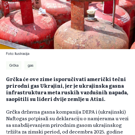
Foto: Ilustracija
Grčka
gas
Grčka će ove zime isporučivati američki tečni
prirodni gas Ukrajini, jer je ukrajinska gasna
infrastruktura meta ruskih vazdušnih napada,
saopštili su lideri dvije zemlje u Atini.
Grčka državna gasna kompanija DEPA i (ukrajinski)
Naftogas potpisali su deklaraciju o namjerama u vezi
sa snabdijevanjem prirodnim gasom ukrajinskog
tržišta za zimski period, od decembra 2025. godine