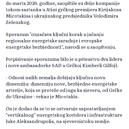
do marta 2026. godine, saopštile su dvije kompanije
tokom sastanka u Atini grčkog premijera Kirijakosa
Micotakisa i ukrajinskog predsjednika Volodimira
Zelenskog.
Sporazum "označava ključni korak u jačanju
regionalne energetske saradnje i evropske
energetske bezbjednosti", navodi se u saopštenju.
Potpisivanje sporazuma bilo je u prisustvu dva lidera
i nove ambasadorke SAD u Grčkoj Kimberli Gilfojl.
- Odnosi naših zemalja dobijaju ključnu novu
dimenziju: dimenziju nove, bezbjedne energetske
arterije, koja se proteže od juga ka sjeveru, od Grčke
do Ukrajine - rekao je Micotakis.
On je dodao da se to se ostvaruje uspostavljanjem
"vertikalnog" energetskog koridora i infrastrukture
luke Aleksandrupolis, na sjeveroistoku zemlje.