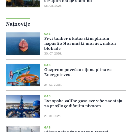
strujom ostaje stabilno
05. 08. 2026.
Najnovije
GAS
Prvi tanker s katarskim plinom
napustio Hormuški moruez nakon
blokade
30. 07. 2026.
GAS
Gazprom povećao cijenu plina za
Energoinvest
24. 07. 2026.
GAS
Evropske zalihe gasa sve više zaostaju
za prošlogodišnjim nivoom
22. 07. 2026.
GAS
Cijene prirodnog gasa u Evropi