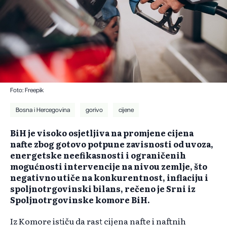
Foto: Freepik
Bosna i Hercegovina
gorivo
cijene
BiH je visoko osjetljiva na promjene cijena
nafte zbog gotovo potpune zavisnosti od uvoza,
energetske neefikasnosti i ograničenih
mogućnosti intervencije na nivou zemlje, što
negativno utiče na konkurentnost, inflaciju i
spoljnotrgovinski bilans, rečeno je Srni iz
Spoljnotrgovinske komore BiH.
Iz Komore ističu da rast cijena nafte i naftnih