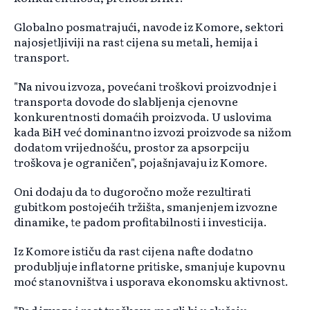
Globalno posmatrajući, navode iz Komore, sektori
najosjetljiviji na rast cijena su metali, hemija i
transport.
"Na nivou izvoza, povećani troškovi proizvodnje i
transporta dovode do slabljenja cjenovne
konkurentnosti domaćih proizvoda. U uslovima
kada BiH već dominantno izvozi proizvode sa nižom
dodatom vrijednošću, prostor za apsorpciju
troškova je ograničen", pojašnjavaju iz Komore.
Oni dodaju da to dugoročno može rezultirati
gubitkom postojećih tržišta, smanjenjem izvozne
dinamike, te padom profitabilnosti i investicija.
Iz Komore ističu da rast cijena nafte dodatno
produbljuje inflatorne pritiske, smanjuje kupovnu
moć stanovništva i usporava ekonomsku aktivnost.