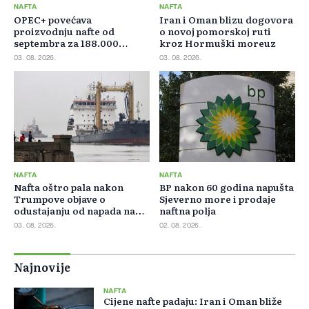
NAFTA
NAFTA
OPEC+ povećava
Iran i Oman blizu dogovora
proizvodnju nafte od
o novoj pomorskoj ruti
septembra za 188.000
kroz Hormuški moreuz
barela dnevno
03. 08. 2026.
03. 08. 2026.
NAFTA
NAFTA
Nafta oštro pala nakon
BP nakon 60 godina napušta
Trumpove objave o
Sjeverno more i prodaje
odustajanju od napada na
naftna polja
Iran
03. 08. 2026.
02. 08. 2026.
Najnovije
NAFTA
Cijene nafte padaju: Iran i Oman bliže