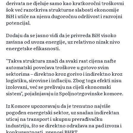
derivata ne djeluje samo kao kratkoročni troškovni
šok već razotkriva strukturne slabosti ekonomije
BiH i utiče na njenu dugoročnu održivost i razvojni
potencijal.
Dodaju da se jasno vidi da je privreda BiH visoko
zavisna od uvoza energije, uz relativno nizak nivo
energetske efikasnosti.
"Takva struktura znači da svaki rast cijena nafte
automatski povećava troškove u gotovo svim
sektorima – direktno kroz gorivo i indirektno kroz
logistiku, sirovine i inflaciju. Zbog toga efekti nisu
izolovani, već se prelivaju na cijeli ekonomski
sistem", pojašnjavaju iz Spoljnotrgovinske komore.
Iz Komore upozoravaju da je trenutno najviše
pogođen energetski sektor, uz snažan indirektan
uticaj na transport i ukupnu prerađivačku
industriju, što se direktno odražava na pad izvoza i
konkurentnosti, prenosi BHRT.