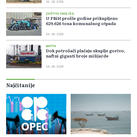
05. 08. 2026.
ZAŠTITA OKOLIŠA
U FBiH prošle godine prikupljeno
629.626 tona komunalnog otpada
04. 08. 2026.
NAFTA
Dok potrošači plaćaju skuplje gorivo,
naftni giganti broje milijarde
04. 08. 2026.
Najčitanije