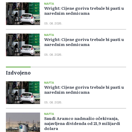
NAFTA
Wright: Cijene goriva trebale bi pasti u
narednim sedmicama
05. 08. 2026.
NAFTA
Wright: Cijene goriva trebale bi pasti u
narednim sedmicama
05. 08. 2026.
Izdvojeno
NAFTA
Wright: Cijene goriva trebale bi pasti u
narednim sedmicama
05. 08. 2026.
NAFTA
Saudi Aramco nadmašio očekivanja,
najavljena dividenda od 21,9 milijardi
dolara