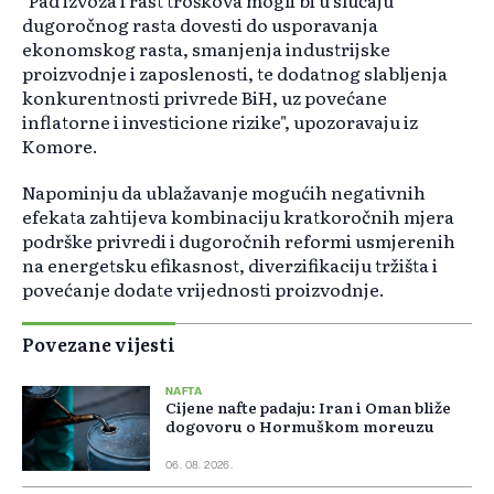
"Pad izvoza i rast troškova mogli bi u slučaju
dugoročnog rasta dovesti do usporavanja
ekonomskog rasta, smanjenja industrijske
proizvodnje i zaposlenosti, te dodatnog slabljenja
konkurentnosti privrede BiH, uz povećane
inflatorne i investicione rizike", upozoravaju iz
Komore.
Napominju da ublažavanje mogućih negativnih
efekata zahtijeva kombinaciju kratkoročnih mjera
podrške privredi i dugoročnih reformi usmjerenih
na energetsku efikasnost, diverzifikaciju tržišta i
povećanje dodate vrijednosti proizvodnje.
Povezane vijesti
NAFTA
Cijene nafte padaju: Iran i Oman bliže
dogovoru o Hormuškom moreuzu
06. 08. 2026.