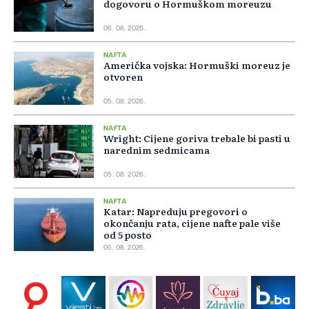
dogovoru o Hormuškom moreuzu
06. 08. 2026.
NAFTA
Američka vojska: Hormuški moreuz je
otvoren
05. 08. 2026.
NAFTA
Wright: Cijene goriva trebale bi pasti u
narednim sedmicama
05. 08. 2026.
NAFTA
Katar: Napreduju pregovori o
okončanju rata, cijene nafte pale više
od 5 posto
05. 08. 2026.