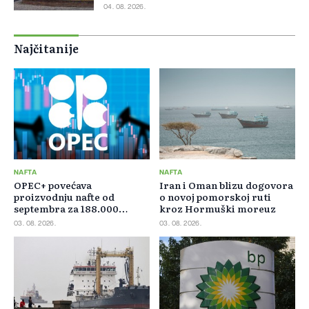
04. 08. 2026.
Najčitanije
NAFTA
NAFTA
OPEC+ povećava
Iran i Oman blizu dogovora
proizvodnju nafte od
o novoj pomorskoj ruti
septembra za 188.000
kroz Hormuški moreuz
barela dnevno
03. 08. 2026.
03. 08. 2026.