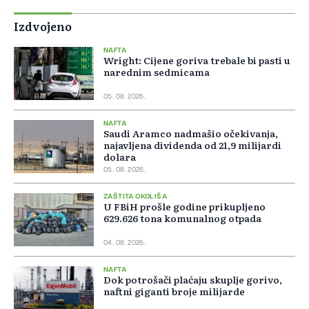
Izdvojeno
NAFTA
Wright: Cijene goriva trebale bi pasti u
narednim sedmicama
05. 08. 2026.
NAFTA
Saudi Aramco nadmašio očekivanja,
najavljena dividenda od 21,9 milijardi
dolara
05. 08. 2026.
ZAŠTITA OKOLIŠA
U FBiH prošle godine prikupljeno
629.626 tona komunalnog otpada
04. 08. 2026.
NAFTA
Dok potrošači plaćaju skuplje gorivo,
naftni giganti broje milijarde