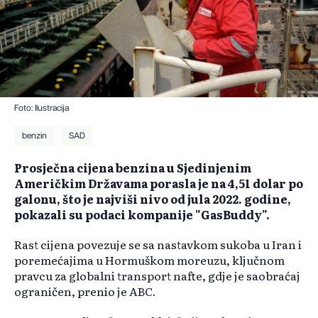
Foto: Ilustracija
benzin
SAD
Prosječna cijena benzina u Sjedinjenim
Američkim Državama porasla je na 4,51 dolar po
galonu, što je najviši nivo od jula 2022. godine,
pokazali su podaci kompanije "GasBuddy".
Rast cijena povezuje se sa nastavkom sukoba u Iran i
poremećajima u Hormuškom moreuzu, ključnom
pravcu za globalni transport nafte, gdje je saobraćaj
ograničen, prenio je ABC.