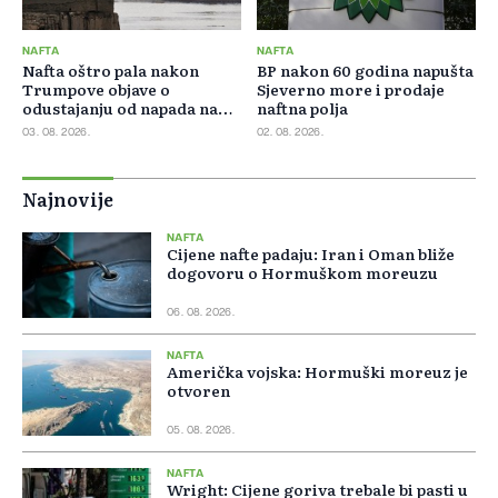
NAFTA
NAFTA
Nafta oštro pala nakon
BP nakon 60 godina napušta
Trumpove objave o
Sjeverno more i prodaje
odustajanju od napada na
naftna polja
Iran
03. 08. 2026.
02. 08. 2026.
Najnovije
NAFTA
Cijene nafte padaju: Iran i Oman bliže
dogovoru o Hormuškom moreuzu
06. 08. 2026.
NAFTA
Američka vojska: Hormuški moreuz je
otvoren
05. 08. 2026.
NAFTA
Wright: Cijene goriva trebale bi pasti u