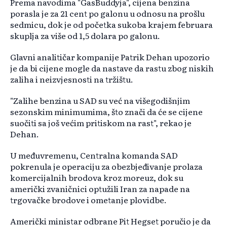
Prema navodima "GasBuddyja", cijena benzina
porasla je za 21 cent po galonu u odnosu na prošlu
sedmicu, dok je od početka sukoba krajem februara
skuplja za više od 1,5 dolara po galonu.
Glavni analitičar kompanije Patrik Dehan upozorio
je da bi cijene mogle da nastave da rastu zbog niskih
zaliha i neizvjesnosti na tržištu.
"Zalihe benzina u SAD su već na višegodišnjim
sezonskim minimumima, što znači da će se cijene
suočiti sa još većim pritiskom na rast", ​​rekao je
Dehan.
U međuvremenu, Centralna komanda SAD
pokrenula je operaciju za obezbjeđivanje prolaza
komercijalnih brodova kroz moreuz, dok su
američki zvaničnici optužili Iran za napade na
trgovačke brodove i ometanje plovidbe.
Američki ministar odbrane Pit Hegset poručio je da