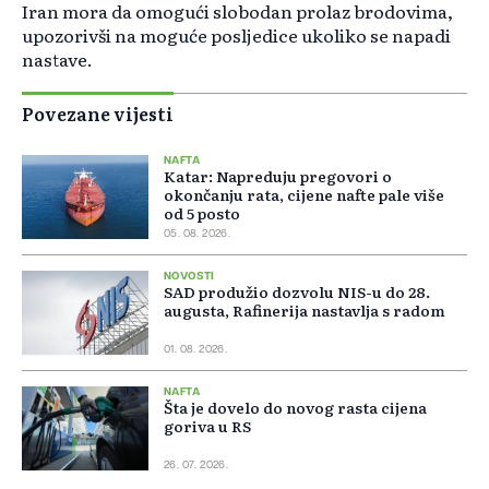
Iran mora da omogući slobodan prolaz brodovima,
upozorivši na moguće posljedice ukoliko se napadi
nastave.
Povezane vijesti
NAFTA
Katar: Napreduju pregovori o
okončanju rata, cijene nafte pale više
od 5 posto
05. 08. 2026.
NOVOSTI
SAD produžio dozvolu NIS-u do 28.
augusta, Rafinerija nastavlja s radom
01. 08. 2026.
NAFTA
Šta je dovelo do novog rasta cijena
goriva u RS
26. 07. 2026.