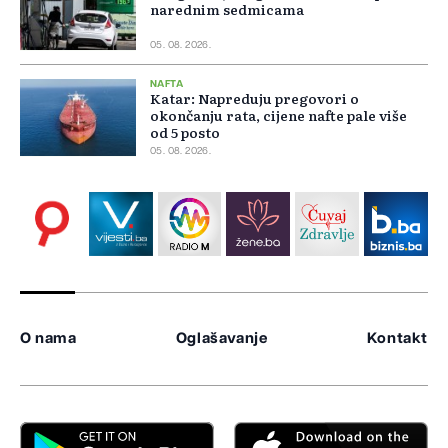
narednim sedmicama
05. 08. 2026.
NAFTA
Katar: Napreduju pregovori o
okončanju rata, cijene nafte pale više
od 5 posto
05. 08. 2026.
O nama
Oglašavanje
Kontakt