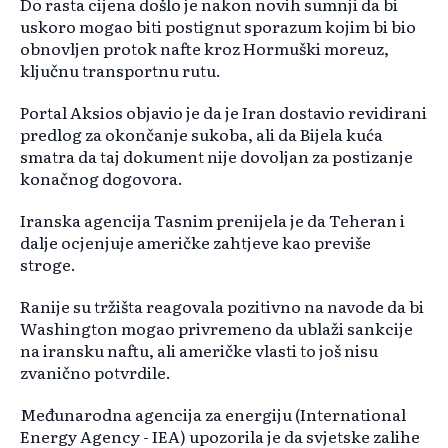
Do rasta cijena došlo je nakon novih sumnji da bi
uskoro mogao biti postignut sporazum kojim bi bio
obnovljen protok nafte kroz Hormuški moreuz,
ključnu transportnu rutu.
Portal Aksios objavio je da je Iran dostavio revidirani
predlog za okončanje sukoba, ali da Bijela kuća
smatra da taj dokument nije dovoljan za postizanje
konačnog dogovora.
Iranska agencija Tasnim prenijela je da Teheran i
dalje ocjenjuje američke zahtjeve kao previše
stroge.
Ranije su tržišta reagovala pozitivno na navode da bi
Washington mogao privremeno da ublaži sankcije
na iransku naftu, ali američke vlasti to još nisu
zvanično potvrdile.
Međunarodna agencija za energiju (International
Energy Agency - IEA) upozorila je da svjetske zalihe