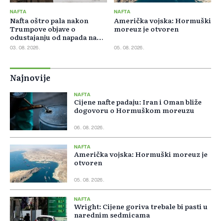
NAFTA
NAFTA
Nafta oštro pala nakon
Američka vojska: Hormuški
Trumpove objave o
moreuz je otvoren
odustajanju od napada na
Iran
03. 08. 2026.
05. 08. 2026.
Najnovije
NAFTA
Cijene nafte padaju: Iran i Oman bliže
dogovoru o Hormuškom moreuzu
06. 08. 2026.
NAFTA
Američka vojska: Hormuški moreuz je
otvoren
05. 08. 2026.
NAFTA
Wright: Cijene goriva trebale bi pasti u
narednim sedmicama