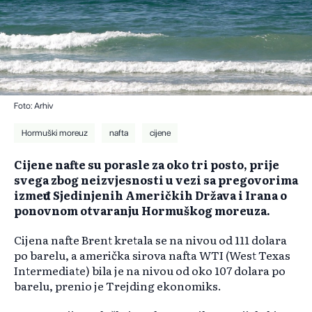
Foto: Arhiv
Hormuški moreuz
nafta
cijene
Cijene nafte su porasle za oko tri posto, prije
svega zbog neizvjesnosti u vezi sa pregovorima
između Sjedinjenih Američkih Država i Irana o
ponovnom otvaranju Hormuškog moreuza.
Cijena nafte Brent kretala se na nivou od 111 dolara
po barelu, a američka sirova nafta WTI (West Texas
Intermediate) bila je na nivou od oko 107 dolara po
barelu, prenio je Trejding ekonomiks.