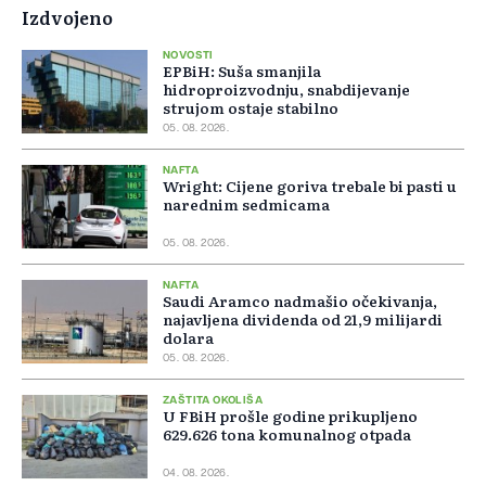
Izdvojeno
NOVOSTI
EPBiH: Suša smanjila
hidroproizvodnju, snabdijevanje
strujom ostaje stabilno
05. 08. 2026.
NAFTA
Wright: Cijene goriva trebale bi pasti u
narednim sedmicama
05. 08. 2026.
NAFTA
Saudi Aramco nadmašio očekivanja,
najavljena dividenda od 21,9 milijardi
dolara
05. 08. 2026.
ZAŠTITA OKOLIŠA
U FBiH prošle godine prikupljeno
629.626 tona komunalnog otpada
04. 08. 2026.