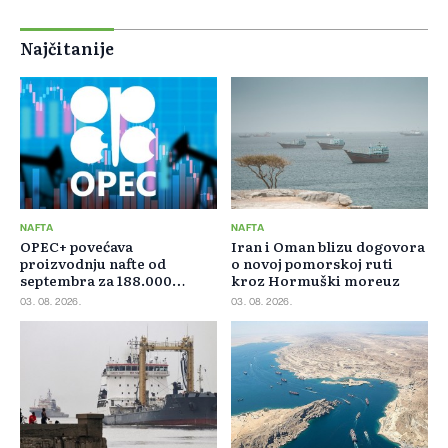
Najčitanije
NAFTA
NAFTA
OPEC+ povećava
Iran i Oman blizu dogovora
proizvodnju nafte od
o novoj pomorskoj ruti
septembra za 188.000
kroz Hormuški moreuz
barela dnevno
03. 08. 2026.
03. 08. 2026.