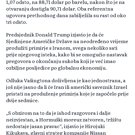
1,07 odsto, na 88,71 dolar po barelu, nakon što je na
otvaranju dostigla 90,71 dolar. Oba referentna
ugovora prethodnog dana zabilježila su rast od oko
tri odsto.
Predsjednik Donald Trump izjavio je da će
Sjedinjene Američke Države na neodređeno vrijeme
produžiti primirje s Iranom, svega nekoliko sati
prije njegovog isteka, kako bi se omogućio nastavak
pregovora o okončanju sukoba koji je već imao
ozbiljne posljedice po globalnu ekonomiju.
Odluka Vašingtona doživljena je kao jednostrana, a
još nije jasno da li će Iran ili američki saveznik Izrael
pristati na produženje primirja koje je započelo prije
dvije sedmice.
„S obzirom na to da je ishod razgovora i dalje
neizvjestan, a Hormuški moreuz zatvoren, tržištu
nedostaje jasan pravac“, izjavio je Hirojuki
Kikukava, glavni strateg kompanije Nissan