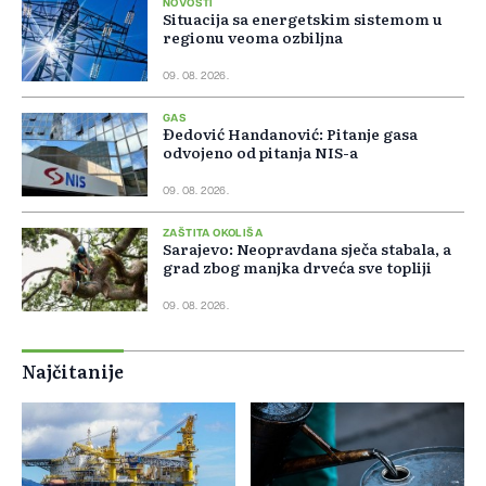
NOVOSTI
Situacija sa energetskim sistemom u
regionu veoma ozbiljna
09. 08. 2026.
GAS
Đedović Handanović: Pitanje gasa
odvojeno od pitanja NIS-a
09. 08. 2026.
ZAŠTITA OKOLIŠA
Sarajevo: Neopravdana sječa stabala, a
grad zbog manjka drveća sve topliji
09. 08. 2026.
Najčitanije