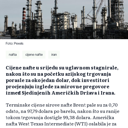
Foto: Pexels
nafta
cijene nafte
iran
Cijene nafte u srijedu su uglavnom stagnirale,
nakon što su na početku azijskog trgovanja
porasle za oko jedan dolar, dok investitori
procjenjuju izglede za mirovne pregovore
između Sjedinjenih Američkih Država i Irana.
Terminske cijene sirove nafte Brent pale su za 0,70
odsto, na 97,79 dolara po barelu, nakon što su ranije
tokom trgovanja dostigle 99,38 dolara. Američka
nafta West Texas Intermediate (WTI) oslabila je za