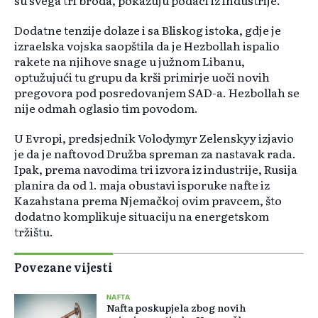
su svega tri broda, pokazuju podaci iz industrije.
Dodatne tenzije dolaze i sa Bliskog istoka, gdje je
izraelska vojska saopštila da je Hezbollah ispalio
rakete na njihove snage u južnom Libanu,
optužujući tu grupu da krši primirje uoči novih
pregovora pod posredovanjem SAD-a. Hezbollah se
nije odmah oglasio tim povodom.
U Evropi, predsjednik Volodymyr Zelenskyy izjavio
je da je naftovod Družba spreman za nastavak rada.
Ipak, prema navodima tri izvora iz industrije, Rusija
planira da od 1. maja obustavi isporuke nafte iz
Kazahstana prema Njemačkoj ovim pravcem, što
dodatno komplikuje situaciju na energetskom
tržištu.
Povezane vijesti
NAFTA
Nafta poskupjela zbog novih