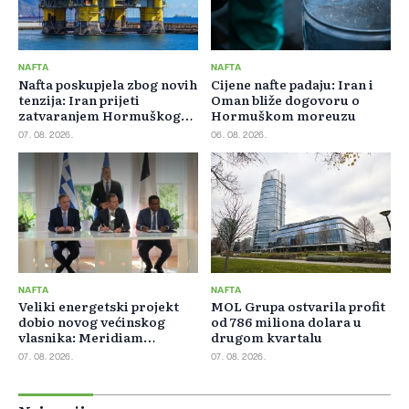
NAFTA
NAFTA
Nafta poskupjela zbog novih
Cijene nafte padaju: Iran i
tenzija: Iran prijeti
Oman bliže dogovoru o
zatvaranjem Hormuškog
Hormuškom moreuzu
moreuza
07. 08. 2026.
06. 08. 2026.
NAFTA
NAFTA
Veliki energetski projekt
MOL Grupa ostvarila profit
dobio novog većinskog
od 786 miliona dolara u
vlasnika: Meridiam
drugom kvartalu
preuzeo 66 posto GSI-ja
07. 08. 2026.
07. 08. 2026.