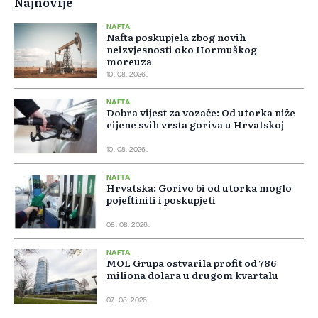
Najnovije
NAFTA
Nafta poskupjela zbog novih
neizvjesnosti oko Hormuškog
moreuza
10. 08. 2026.
NAFTA
Dobra vijest za vozače: Od utorka niže
cijene svih vrsta goriva u Hrvatskoj
10. 08. 2026.
NAFTA
Hrvatska: Gorivo bi od utorka moglo
pojeftiniti i poskupjeti
08. 08. 2026.
NAFTA
MOL Grupa ostvarila profit od 786
miliona dolara u drugom kvartalu
07. 08. 2026.