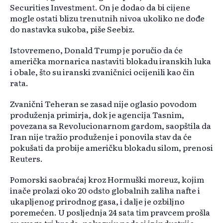
Securities Investment. On je dodao da bi cijene
mogle ostati blizu trenutnih nivoa ukoliko ne dođe
do nastavka sukoba, piše Seebiz.
Istovremeno, Donald Trump je poručio da će
američka mornarica nastaviti blokadu iranskih luka
i obale, što su iranski zvaničnici ocijenili kao čin
rata.
Zvanični Teheran se zasad nije oglasio povodom
produženja primirja, dok je agencija Tasnim,
povezana sa Revolucionarnom gardom, saopštila da
Iran nije tražio produženje i ponovila stav da će
pokušati da probije američku blokadu silom, prenosi
Reuters.
Pomorski saobraćaj kroz Hormuški moreuz, kojim
inače prolazi oko 20 odsto globalnih zaliha nafte i
ukapljenog prirodnog gasa, i dalje je ozbiljno
poremećen. U posljednja 24 sata tim pravcem prošla