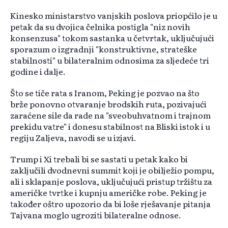
Kinesko ministarstvo vanjskih poslova priopćilo je u
petak da su dvojica čelnika postigla "niz novih
konsenzusa" tokom sastanka u četvrtak, uključujući
sporazum o izgradnji "konstruktivne, strateške
stabilnosti" u bilateralnim odnosima za sljedeće tri
godine i dalje.
Što se tiče rata s Iranom, Peking je pozvao na što
brže ponovno otvaranje brodskih ruta, pozivajući
zaraćene sile da rade na "sveobuhvatnom i trajnom
prekidu vatre" i donesu stabilnost na Bliski istok i u
regiju Zaljeva, navodi se u izjavi.
Trump i Xi trebali bi se sastati u petak kako bi
zaključili dvodnevni summit koji je obilježio pompu,
ali i sklapanje poslova, uključujući pristup tržištu za
američke tvrtke i kupnju američke robe. Peking je
također oštro upozorio da bi loše rješavanje pitanja
Tajvana moglo ugroziti bilateralne odnose.