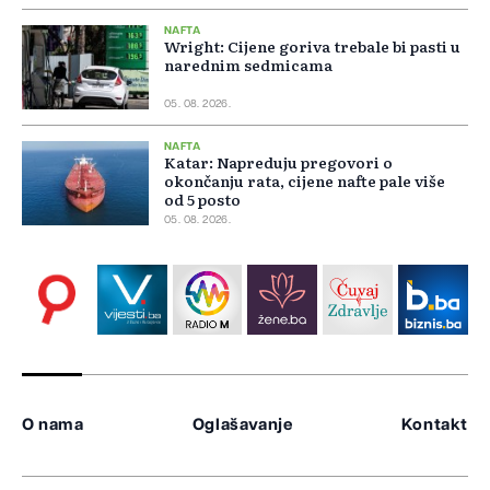
NAFTA
Wright: Cijene goriva trebale bi pasti u
narednim sedmicama
05. 08. 2026.
NAFTA
Katar: Napreduju pregovori o
okončanju rata, cijene nafte pale više
od 5 posto
05. 08. 2026.
O nama
Oglašavanje
Kontakt