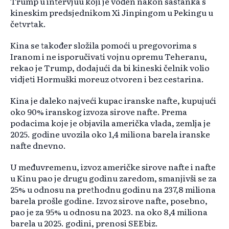
Trump u intervjuu koji je vođen nakon sastanka s
kineskim predsjednikom Xi Jinpingom u Pekingu u
četvrtak.
Kina se također složila pomoći u pregovorima s
Iranom i ne isporučivati vojnu opremu Teheranu,
rekao je Trump, dodajući da bi kineski čelnik volio
vidjeti Hormuški moreuz otvoren i bez cestarina.
Kina je daleko najveći kupac iranske nafte, kupujući
oko 90% iranskog izvoza sirove nafte. Prema
podacima koje je objavila američka vlada, zemlja je
2025. godine uvozila oko 1,4 miliona barela iranske
nafte dnevno.
U međuvremenu, izvoz američke sirove nafte i nafte
u Kinu pao je drugu godinu zaredom, smanjivši se za
25% u odnosu na prethodnu godinu na 237,8 miliona
barela prošle godine. Izvoz sirove nafte, posebno,
pao je za 95% u odnosu na 2023. na oko 8,4 miliona
barela u 2025. godini, prenosi SEEbiz.