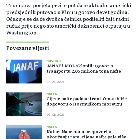
Trumpova posjeta prvi je put da je aktualni američki
predsjednik putovao u Kinu u gotovo devet godina.
Očekuje se da će dvojica čelnika podijeliti čaj i radni
ručak prije nego što američki dužnosnici otputuju u
Washington.
Povezane vijesti
NOVOSTI
JANAF i MOL sklopili ugovor o
transportu 2,05 miliona tona nafte
07. 08. 2026.
NAFTA
Cijene nafte padaju: Iran i Oman bliže
dogovoru o Hormuškom moreuzu
06. 08. 2026.
NAFTA
Katar: Napreduju pregovori o
okončanju rata, cijene nafte pale više