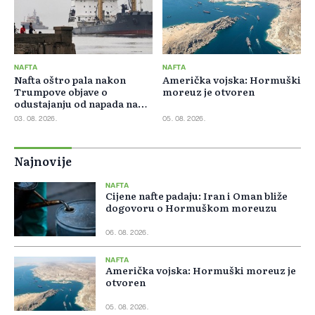
NAFTA
NAFTA
Nafta oštro pala nakon
Američka vojska: Hormuški
Trumpove objave o
moreuz je otvoren
odustajanju od napada na
Iran
03. 08. 2026.
05. 08. 2026.
Najnovije
NAFTA
Cijene nafte padaju: Iran i Oman bliže
dogovoru o Hormuškom moreuzu
06. 08. 2026.
NAFTA
Američka vojska: Hormuški moreuz je
otvoren
05. 08. 2026.