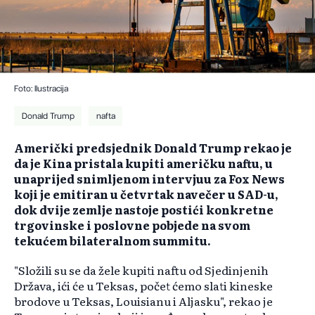
Foto: Ilustracija
Donald Trump
nafta
Američki predsjednik Donald Trump rekao je
da je Kina pristala kupiti američku naftu, u
unaprijed snimljenom intervjuu za Fox News
koji je emitiran u četvrtak navečer u SAD-u,
dok dvije zemlje nastoje postići konkretne
trgovinske i poslovne pobjede na svom
tekućem bilateralnom summitu.
"Složili su se da žele kupiti naftu od Sjedinjenih
Država, ići će u Teksas, počet ćemo slati kineske
brodove u Teksas, Louisianu i Aljasku", rekao je