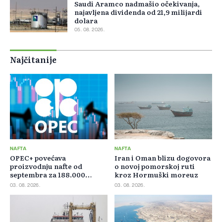
Saudi Aramco nadmašio očekivanja,
najavljena dividenda od 21,9 milijardi
dolara
05. 08. 2026.
Najčitanije
NAFTA
NAFTA
OPEC+ povećava
Iran i Oman blizu dogovora
proizvodnju nafte od
o novoj pomorskoj ruti
septembra za 188.000
kroz Hormuški moreuz
barela dnevno
03. 08. 2026.
03. 08. 2026.