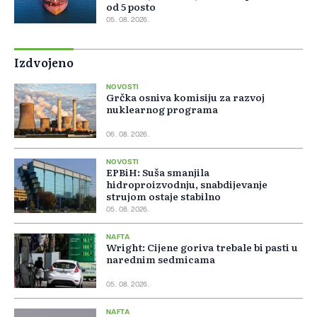
od 5 posto
05. 08. 2026.
Izdvojeno
NOVOSTI
Grčka osniva komisiju za razvoj
nuklearnog programa
06. 08. 2026.
NOVOSTI
EPBiH: Suša smanjila
hidroproizvodnju, snabdijevanje
strujom ostaje stabilno
05. 08. 2026.
NAFTA
Wright: Cijene goriva trebale bi pasti u
narednim sedmicama
05. 08. 2026.
NAFTA