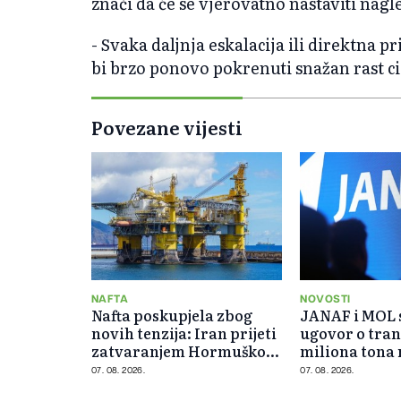
znači da će se vjerovatno nastaviti nagle
- Svaka daljnja eskalacija ili direktna 
bi brzo ponovo pokrenuti snažan rast cij
Povezane vijesti
NAFTA
NOVOSTI
Nafta poskupjela zbog
JANAF i MOL s
novih tenzija: Iran prijeti
ugovor o tran
zatvaranjem Hormuškog
miliona tona 
moreuza
07. 08. 2026.
07. 08. 2026.