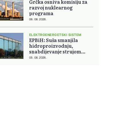
Grčka osniva komisiju za
razvoj nuklearnog
programa
06. 08. 2026.
ELEKTROENERGETSKI SISTEM
EPBiH: Suša smanjila
hidroproizvodnju,
snabdijevanje strujom
ostaje stabilno
05. 08. 2026.