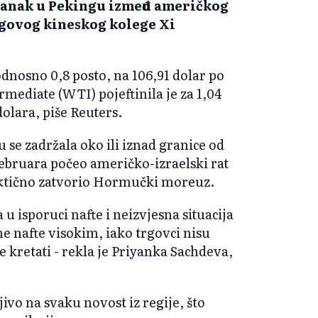
stanak u Pekingu između američkog
govog kineskog kolege Xi
 odnosno 0,8 posto, na 106,91 dolar po
mediate (WTI) pojeftinila je za 1,04
olara, piše Reuters.
se zadržala oko ili iznad granice od
februara počeo američko-izraelski rat
aktično zatvorio Hormučki moreuz.
 isporuci nafte i neizvjesna situacija
ne nafte visokim, iako trgovci nisu
e kretati - rekla je Priyanka Sachdeva,
jivo na svaku novost iz regije, što