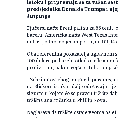
istoku i pripremaju se za važan sa
predsjednika Donalda Trumpa i nje
Jinpinga.
Fjučersi nafte Brent pali su za 86 centi,
barelu. Američka nafta West Texas Inter
dolara, odnosno jedan posto, na 101,14 d
Oba referentna pokazatelja uglavnom su 
100 dolara po barelu otkako je krajem 
protiv Iran, nakon čega je Teheran pr
- Zabrinutost zbog mogućih poremećaja u
na Bliskom istoku i dalje održavaju cije
sigurni u kojem će se pravcu tržište dalj
tržišna analitičarka u Phillip Nova.
Naglašava da tržište ostaje veoma osjetl