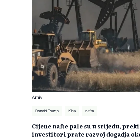
Arhiv
Donald Trump
Kina
nafta
Cijene nafte pale su u srijedu, prek
investitori prate razvoj događaja o