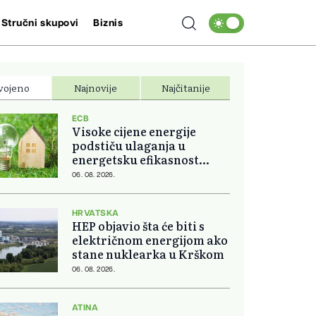
Stručni skupovi
Biznis
vojeno
Najnovije
Najčitanije
ECB
Visoke cijene energije
podstiču ulaganja u
energetsku efikasnost
domova
06. 08. 2026.
HRVATSKA
HEP objavio šta će biti s
električnom energijom ako
stane nuklearka u Krškom
06. 08. 2026.
ATINA