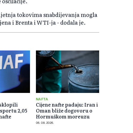
 oscilacije.
prijetnja tokovima snabdijevanja mogla
ena i Brenta i WTI-ja - dodala je.
NAFTA
klopili
Cijene nafte padaju: Iran i
sportu 2,05
Oman bliže dogovoru o
nafte
Hormuškom moreuzu
06. 08. 2026.