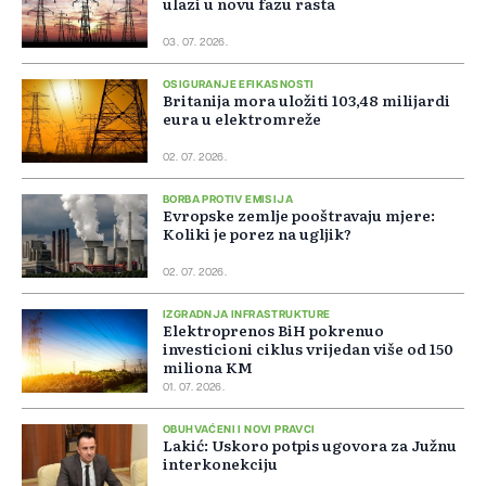
ulazi u novu fazu rasta
03. 07. 2026.
OSIGURANJE EFIKASNOSTI
Britanija mora uložiti 103,48 milijardi
eura u elektromreže
02. 07. 2026.
BORBA PROTIV EMISIJA
Evropske zemlje pooštravaju mjere:
Koliki je porez na ugljik?
02. 07. 2026.
IZGRADNJA INFRASTRUKTURE
Elektroprenos BiH pokrenuo
investicioni ciklus vrijedan više od 150
miliona KM
01. 07. 2026.
OBUHVAĆENI I NOVI PRAVCI
Lakić: Uskoro potpis ugovora za Južnu
interkonekciju