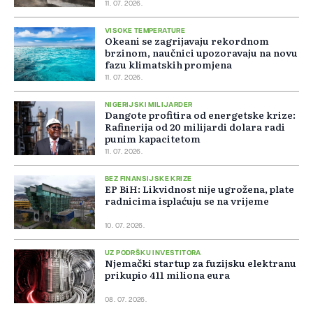
11. 07. 2026.
VISOKE TEMPERATURE
Okeani se zagrijavaju rekordnom
brzinom, naučnici upozoravaju na novu
fazu klimatskih promjena
11. 07. 2026.
NIGERIJSKI MILIJARDER
Dangote profitira od energetske krize:
Rafinerija od 20 milijardi dolara radi
punim kapacitetom
11. 07. 2026.
BEZ FINANSIJSKE KRIZE
EP BiH: Likvidnost nije ugrožena, plate
radnicima isplaćuju se na vrijeme
10. 07. 2026.
UZ PODRŠKU INVESTITORA
Njemački startup za fuzijsku elektranu
prikupio 411 miliona eura
08. 07. 2026.