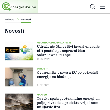
Početna
Novosti
Novosti
MEĐUNARODNO PRIZNANJE
Udruženje Obnovljivi izvori energije
BiH postalo punopravni član
SolarPower Europe
13. 07. 2026.
EUROSTAT
Ova zemlja je prva u EU po potrošnji
energije za hlađenje
11. 07. 2026.
MANISU
Turska spaja geotermalnu energiju i
poljoprivredu u projektu vrijednom
milijarde lira