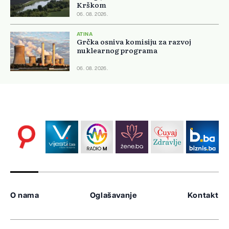
Krškom
06. 08. 2026.
ATINA
Grčka osniva komisiju za razvoj
nuklearnog programa
06. 08. 2026.
O nama
Oglašavanje
Kontakt