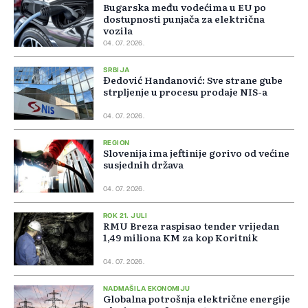
Bugarska među vodećima u EU po
dostupnosti punjača za električna
vozila
04. 07. 2026.
SRBIJA
Đedović Handanović: Sve strane gube
strpljenje u procesu prodaje NIS-a
04. 07. 2026.
REGION
Slovenija ima jeftinije gorivo od većine
susjednih država
04. 07. 2026.
ROK 21. JULI
RMU Breza raspisao tender vrijedan
1,49 miliona KM za kop Koritnik
04. 07. 2026.
NADMAŠILA EKONOMIJU
Globalna potrošnja električne energije