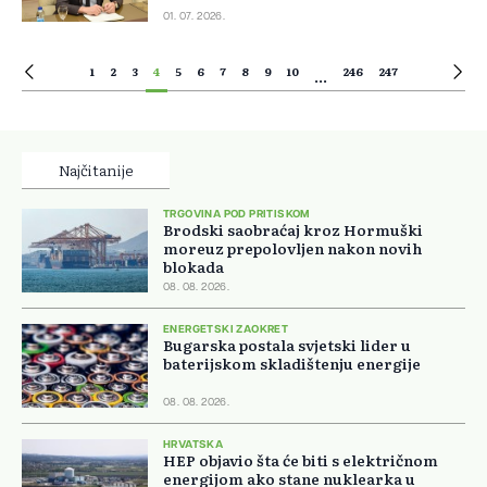
01. 07. 2026.
1
2
3
4
5
6
7
8
9
10
246
247
...
Najčitanije
TRGOVINA POD PRITISKOM
Brodski saobraćaj kroz Hormuški
moreuz prepolovljen nakon novih
blokada
08. 08. 2026.
ENERGETSKI ZAOKRET
Bugarska postala svjetski lider u
baterijskom skladištenju energije
08. 08. 2026.
HRVATSKA
HEP objavio šta će biti s električnom
energijom ako stane nuklearka u