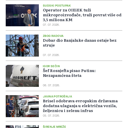
SUDSKI POSTUPAK
Operator za OIEiEK tuži
mikroproizvođače, traži povrat više od
3,5 miliona KM
07. 07. 2026.
ZBOG RADOVA
Dobar dio Banjaluke danas ostaje bez
struje
07. 07. 2026.
IGOR SEČIN
Šef Rosnjefta pisao Putinu:
Nezapamćena šteta
06. 07. 2026.
JAVNA POTROŠNJA
Brisel odobrava evropskim državama
dodatna ulaganja u električna vozila,
željeznicu i zelenu infras
05. 07. 2026.
ŠIRENJE MREŽE