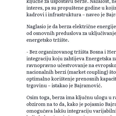
ključne za uspostavu berze. Nažalost, ne
interes, pa su propuštene godine u koji
kadrovi i infrastruktura – naveo je Baj
Naglasio je da berza električne energij
od osnovnih preduslova za uključivanje
energetsko tržište.
- Bez organizovanog tržišta Bosna i He
integraciju koju zahtijeva Energetska 
ravnopravno učestvovanje na evropsko
nacionalnih berzi (market coupling) što
optimalno korištenje prenosnih kapacit
trgovinu – istakao je Bajramović.
Osim toga, berza ima ključnu ulogu u ra
obzirom na to da, kako je pojasnio Baj
omogućava lakšu integraciju varijabilni