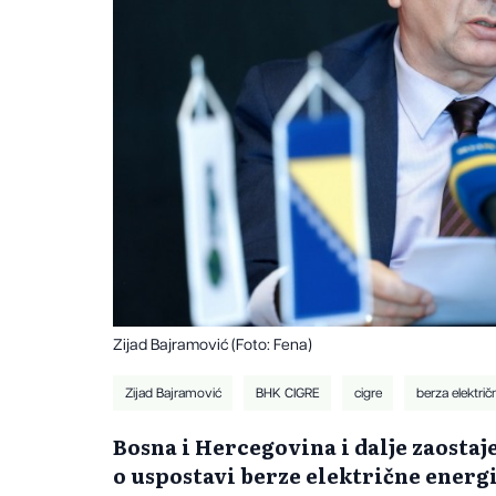
Zijad Bajramović (Foto: Fena)
Zijad Bajramović
BHK CIGRE
cigre
berza električ
Bosna i Hercegovina i dalje zaostaj
o uspostavi berze električne energij