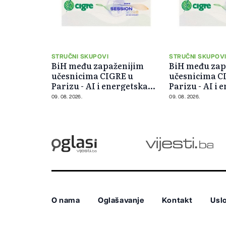
STRUČNI SKUPOVI
STRUČNI SKUPOV
BiH među zapaženijim
BiH među zap
učesnicima CIGRE u
učesnicima C
Parizu - AI i energetska
Parizu - AI i 
tranzicija u fokusu
tranzicija u 
09. 08. 2026.
09. 08. 2026.
O nama
Oglašavanje
Kontakt
Uslo