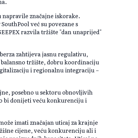
na.
u napravile značajne iskorake.
 SouthPool već su povezane s
SEEPEX razvila tržište "dan unaprijed"
 berza zahtijeva jasnu regulativu,
 balansno tržište, dobru koordinaciju
italizaciju i regionalnu integraciju –
čajne, posebno u sektoru obnovljivih
 bi donijeti veću konkurenciju i
može imati značajan uticaj za krajnje
išne cijene, veću konkurenciju ali i