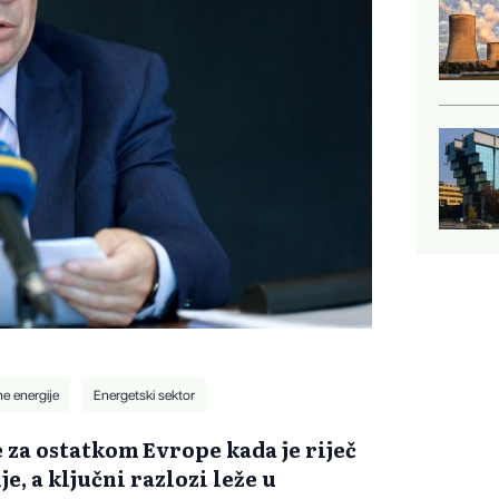
ne energije
Energetski sektor
e za ostatkom Evrope kada je riječ
e, a ključni razlozi leže u