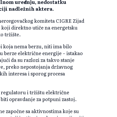
lnom uređenju, nedostatku
iji nadležnih aktera.
hercegovačkog komiteta CIGRE Zijad
u koji direktno utiče na energetsku
o tržište.
 koja nema berzu, niti ima bilo
 berze električne energije – istakao
jući da su razlozi za takvo stanje
ure, preko nepostojanja državnog
čkih interesa i sporog procesa
egulatoru i tržištu električne
 biti opravdanje za potpuni zastoj.
 ne započne sa aktivnostima koje su