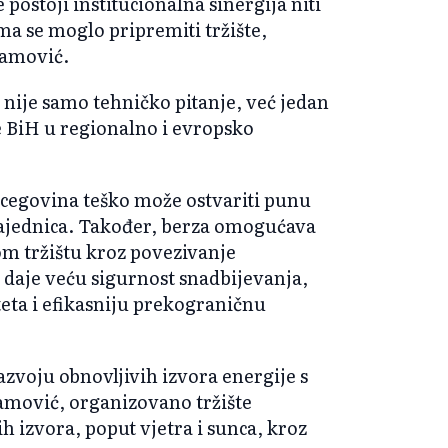
 postoji institucionalna sinergija niti
ma se moglo pripremiti tržište,
ramović.
e nije samo tehničko pitanje, već jedan
 BiH u regionalno i evropsko
rcegovina teško može ostvariti punu
zajednica. Također, berza omogućava
m tržištu kroz povezivanje
 daje veću sigurnost snadbijevanja,
eta i efikasniju prekograničnu
zvoju obnovljivih izvora energije s
ramović, organizovano tržište
h izvora, poput vjetra i sunca, kroz