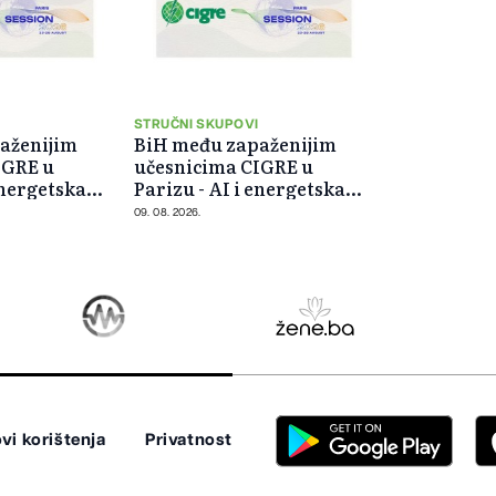
I
STRUČNI SKUPOVI
aženijim
BiH među zapaženijim
IGRE u
učesnicima CIGRE u
energetska
Parizu - AI i energetska
fokusu
tranzicija u fokusu
09. 08. 2026.
vi korištenja
Privatnost