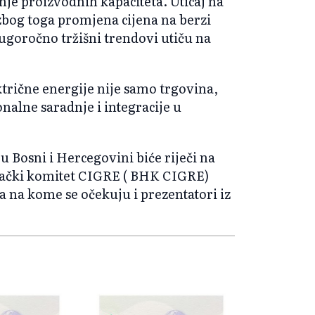
tenje proizvodnih kapaciteta. Uticaj na
zbog toga promjena cijena na berzi
dugoročno tržišni trendovi utiču na
ktrične energije nije samo trgovina,
nalne saradnje i integracije u
u Bosni i Hercegovini biće riječi na
ački komitet CIGRE ( BHK CIGRE)
a na kome se očekuju i prezentatori iz