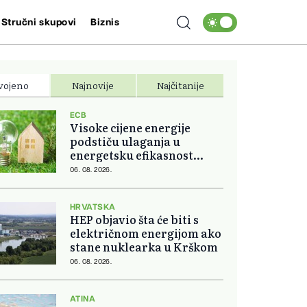
Stručni skupovi
Biznis
vojeno
Najnovije
Najčitanije
ECB
Visoke cijene energije
podstiču ulaganja u
energetsku efikasnost
domova
06. 08. 2026.
HRVATSKA
HEP objavio šta će biti s
električnom energijom ako
stane nuklearka u Krškom
06. 08. 2026.
ATINA