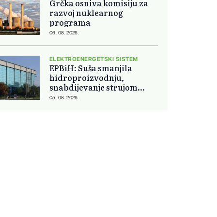
Grčka osniva komisiju za
razvoj nuklearnog
programa
06. 08. 2026.
ELEKTROENERGETSKI SISTEM
EPBiH: Suša smanjila
hidroproizvodnju,
snabdijevanje strujom
ostaje stabilno
05. 08. 2026.