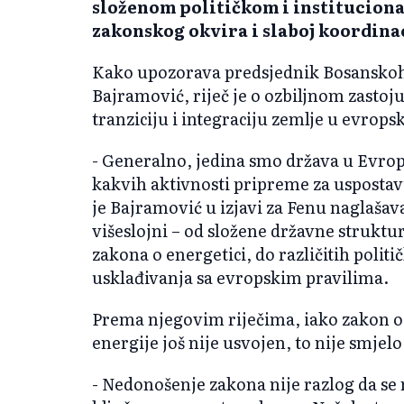
složenom političkom i instituciona
zakonskog okvira i slaboj koordinac
Kako upozorava predsjednik Bosansko
Bajramović, riječ je o ozbiljnom zastoj
tranziciju i integraciju zemlje u evropsk
- Generalno, jedina smo država u Evropi
kakvih aktivnosti pripreme za uspostavu
je Bajramović u izjavi za Fenu naglašava
višeslojni – od složene državne strukt
zakona o energetici, do različitih politi
usklađivanja sa evropskim pravilima.
Prema njegovim riječima, iako zakon o r
energije još nije usvojen, to nije smjelo
- Nedonošenje zakona nije razlog da se