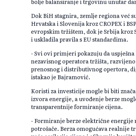
bolje balansiranje i trgovinu unutar da
Dok BiH stagnira, zemlje regiona već s
Hrvatska i Slovenija kroz CROPEX i BSP
evropskim tržištem, dok je Srbija kroz 
i uskladila pravila s EU standardima.
- Svi ovi primjeri pokazuju da uspješna
nezavisnog operatora tržišta, razvijeno
prenosnog i distributivnog opertora, dig
istakao je Bajramović.
Koristi za investicije mogle bi biti zna
izvora energije, a uvođenje berze moglo
transparentnije formiranje cijena.
- Formiranje berze električne energije 
potrošače. Berza omogućava realnije trž