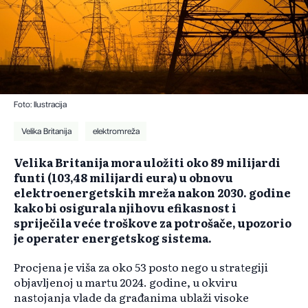
Foto: Ilustracija
Velika Britanija
elektromreža
Velika Britanija mora uložiti oko 89 milijardi
funti (103,48 milijardi eura) u obnovu
elektroenergetskih mreža nakon 2030. godine
kako bi osigurala njihovu efikasnost i
spriječila veće troškove za potrošače, upozorio
je operater energetskog sistema.
Procjena je viša za oko 53 posto nego u strategiji
objavljenoj u martu 2024. godine, u okviru
nastojanja vlade da građanima ublaži visoke