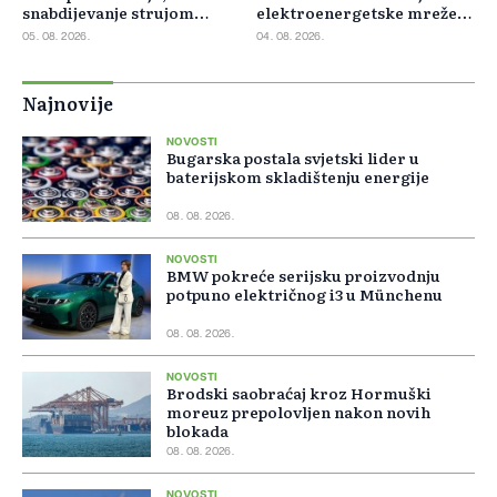
snabdijevanje strujom
elektroenergetske mreže
ostaje stabilno
Slovačke
05. 08. 2026.
04. 08. 2026.
Najnovije
NOVOSTI
Bugarska postala svjetski lider u
baterijskom skladištenju energije
08. 08. 2026.
NOVOSTI
BMW pokreće serijsku proizvodnju
potpuno električnog i3 u Münchenu
08. 08. 2026.
NOVOSTI
Brodski saobraćaj kroz Hormuški
moreuz prepolovljen nakon novih
blokada
08. 08. 2026.
NOVOSTI