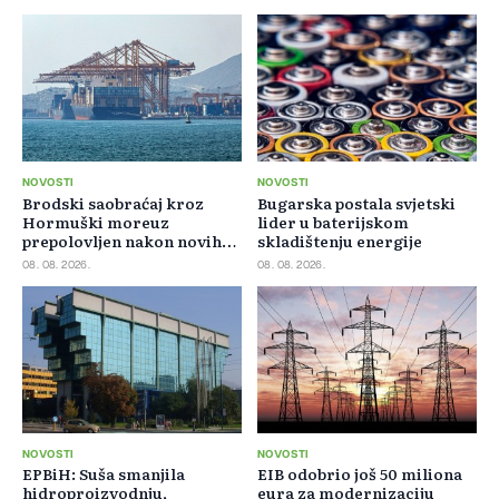
NOVOSTI
NOVOSTI
Brodski saobraćaj kroz
Bugarska postala svjetski
Hormuški moreuz
lider u baterijskom
prepolovljen nakon novih
skladištenju energije
blokada
08. 08. 2026.
08. 08. 2026.
NOVOSTI
NOVOSTI
EPBiH: Suša smanjila
EIB odobrio još 50 miliona
hidroproizvodnju,
eura za modernizaciju