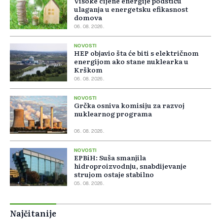
Visoke cijene energije podstiču
ulaganja u energetsku efikasnost
domova
06. 08. 2026.
NOVOSTI
HEP objavio šta će biti s električnom
energijom ako stane nuklearka u
Krškom
06. 08. 2026.
NOVOSTI
Grčka osniva komisiju za razvoj
nuklearnog programa
06. 08. 2026.
NOVOSTI
EPBiH: Suša smanjila
hidroproizvodnju, snabdijevanje
strujom ostaje stabilno
05. 08. 2026.
Najčitanije