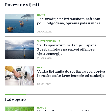
Povezane vijesti
NAFTA
Proizvodnja na britanskom naftnom
polju odgođena, oprema pala u more
26. 07. 2026.
VJETROENERGIJA
Veliki sporazum Britanije i Japana:
Poseban fokus na razvoj offshore
vjetroenergije
14. 06. 2026.
NAFTA
Velika Britanija dozvoljava uvoz goriva
iz ruske nafte kroz izuzeće od sankcija
20. 05. 2026.
Izdvojeno
NOVOSTI