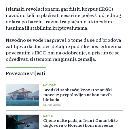
Islamski revolucionarni gardijski korpus (IRGC)
navodno želi naplaćivati ​​​​cesarine počevši od jednog
dolara po barelu i razmatra plaćanje u kineskim
juanima ili stabilnim kriptovalutama.
Navodno se vode rasprave i o tome da se od brodova
zahtijeva da dostave detaljne podatke posrednicima
povezanim s IRGC-om na odobrenje, a pristup će se
određivati ​​sistemom rangiranja zemalja.
Povezane vijesti
NOVOSTI
Brodski saobraćaj kroz Hormuški
moreuz prepolovljen nakon novih
blokada
08. 08. 2026.
NAFTA
Cijene nafte padaju: Iran i Oman bliže
dogovoru o Hormuškom moreuzu