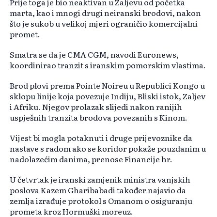
Prije toga je bio neaktivan u Zaljevu od početka
marta, kao i mnogi drugi neiranski brodovi, nakon
što je sukob u velikoj mjeri ograničio komercijalni
promet.
Smatra se da je CMA CGM, navodi Euronews,
koordinirao tranzit s iranskim pomorskim vlastima.
Brod plovi prema Pointe Noireu u Republici Kongo u
sklopu linije koja povezuje Indiju, Bliski istok, Zaljev
i Afriku. Njegov prolazak slijedi nakon ranijih
uspješnih tranzita brodova povezanih s Kinom.
Vijest bi mogla potaknuti i druge prijevoznike da
nastave s radom ako se koridor pokaže pouzdanim u
nadolazećim danima, prenose Financije hr.
U četvrtak je iranski zamjenik ministra vanjskih
poslova Kazem Gharibabadi također najavio da
zemlja izrađuje protokol s Omanom o osiguranju
prometa kroz Hormuški moreuz.