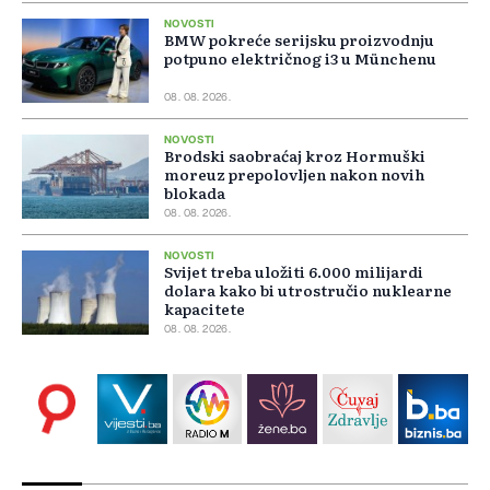
NOVOSTI
BMW pokreće serijsku proizvodnju
potpuno električnog i3 u Münchenu
08. 08. 2026.
NOVOSTI
Brodski saobraćaj kroz Hormuški
moreuz prepolovljen nakon novih
blokada
08. 08. 2026.
NOVOSTI
Svijet treba uložiti 6.000 milijardi
dolara kako bi utrostručio nuklearne
kapacitete
08. 08. 2026.