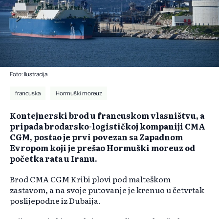
Foto: Ilustracija
francuska
Hormuški moreuz
Kontejnerski brod u francuskom vlasništvu, a
pripada brodarsko-logističkoj kompaniji CMA
CGM, postao je prvi povezan sa Zapadnom
Evropom koji je prešao Hormuški moreuz od
početka rata u Iranu.
Brod CMA CGM Kribi plovi pod malteškom
zastavom, a na svoje putovanje je krenuo u četvrtak
poslijepodne iz Dubaija.