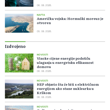
06. 08. 2026.
NAFTA
Američka vojska: Hormuški moreuz je
otvoren
05. 08. 2026.
Izdvojeno
NOVOSTI
Visoke cijene energije podstiču
ulaganja u energetsku efikasnost
domova
06. 08. 2026.
NOVOSTI
HEP objavio šta će biti s električnom
energijom ako stane nuklearka u
Krškom
06. 08. 2026.
NOVOSTI