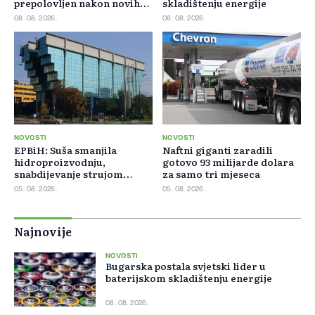
prepolovljen nakon novih
skladištenju energije
blokada
08. 08. 2026.
08. 08. 2026.
NOVOSTI
NOVOSTI
EPBiH: Suša smanjila
Naftni giganti zaradili
hidroproizvodnju,
gotovo 93 milijarde dolara
snabdijevanje strujom
za samo tri mjeseca
ostaje stabilno
05. 08. 2026.
05. 08. 2026.
Najnovije
NOVOSTI
Bugarska postala svjetski lider u
baterijskom skladištenju energije
08. 08. 2026.