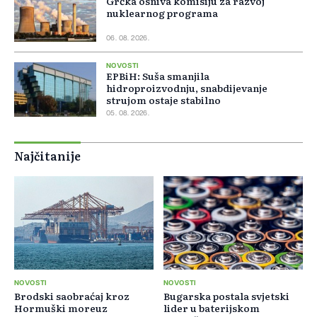
Grčka osniva komisiju za razvoj
nuklearnog programa
06. 08. 2026.
NOVOSTI
EPBiH: Suša smanjila
hidroproizvodnju, snabdijevanje
strujom ostaje stabilno
05. 08. 2026.
Najčitanije
NOVOSTI
NOVOSTI
Brodski saobraćaj kroz
Bugarska postala svjetski
Hormuški moreuz
lider u baterijskom