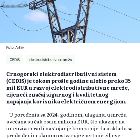
Foto: Arhiv
CEDIS
elektrodistributivna mreža
Crnogorski elektrodistributivni sistem
(CEDIS) je tokom prošle godine uložio preko 35
mil EUR u razvoj elektrodistributivne mreže,
cijeneći značaj sigurnog i kvalitetnog
napajanja korisnika električnom energijom.
- U poređenju sa 2024. godinom, ulaganja u mrežu
uvećana su čak osam miliona EUR, što ukazuje na
intenzivan rad i nastojanje kompanije da u skladu sa
predviđenim planom ostvaruje zacrtane ciljeve -