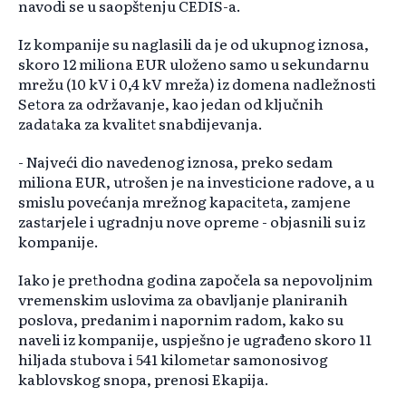
navodi se u saopštenju CEDIS-a.
Iz kompanije su naglasili da je od ukupnog iznosa,
skoro 12 miliona EUR uloženo samo u sekundarnu
mrežu (10 kV i 0,4 kV mreža) iz domena nadležnosti
Setora za održavanje, kao jedan od ključnih
zadataka za kvalitet snabdijevanja.
- Najveći dio navedenog iznosa, preko sedam
miliona EUR, utrošen je na investicione radove, a u
smislu povećanja mrežnog kapaciteta, zamjene
zastarjele i ugradnju nove opreme - objasnili su iz
kompanije.
Iako je prethodna godina započela sa nepovoljnim
vremenskim uslovima za obavljanje planiranih
poslova, predanim i napornim radom, kako su
naveli iz kompanije, uspješno je ugrađeno skoro 11
hiljada stubova i 541 kilometar samonosivog
kablovskog snopa, prenosi Ekapija.