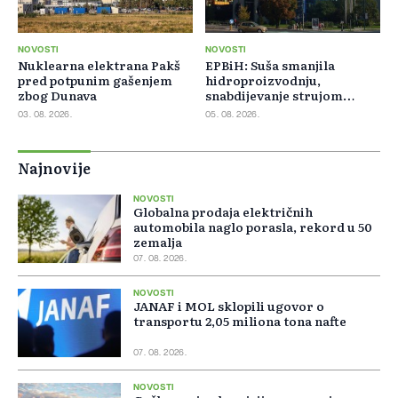
NOVOSTI
NOVOSTI
Nuklearna elektrana Pakš
EPBiH: Suša smanjila
pred potpunim gašenjem
hidroproizvodnju,
zbog Dunava
snabdijevanje strujom
ostaje stabilno
03. 08. 2026.
05. 08. 2026.
Najnovije
NOVOSTI
Globalna prodaja električnih
automobila naglo porasla, rekord u 50
zemalja
07. 08. 2026.
NOVOSTI
JANAF i MOL sklopili ugovor o
transportu 2,05 miliona tona nafte
07. 08. 2026.
NOVOSTI