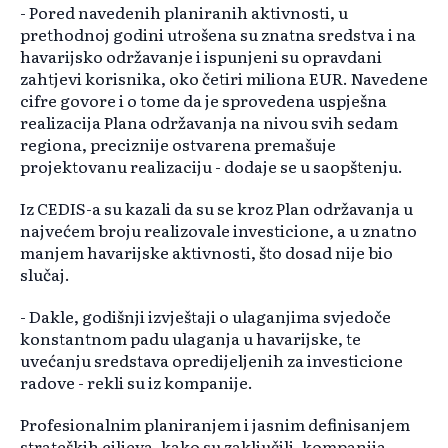
- Pored navedenih planiranih aktivnosti, u
prethodnoj godini utrošena su znatna sredstva i na
havarijsko održavanje i ispunjeni su opravdani
zahtjevi korisnika, oko četiri miliona EUR. Navedene
cifre govore i o tome da je sprovedena uspješna
realizacija Plana održavanja na nivou svih sedam
regiona, preciznije ostvarena premašuje
projektovanu realizaciju - dodaje se u saopštenju.
Iz CEDIS-a su kazali da su se kroz Plan održavanja u
najvećem broju realizovale investicione, a u znatno
manjem havarijske aktivnosti, što dosad nije bio
slučaj.
- Dakle, godišnji izvještaji o ulaganjima svjedoče
konstantnom padu ulaganja u havarijske, te
uvećanju sredstava opredijeljenih za investicione
radove - rekli su iz kompanije.
Profesionalnim planiranjem i jasnim definisanjem
strateških ciljeva, kako su zaključili, kompanija