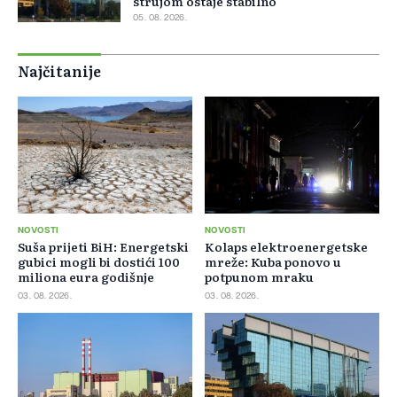
strujom ostaje stabilno
05. 08. 2026.
Najčitanije
NOVOSTI
NOVOSTI
Suša prijeti BiH: Energetski
Kolaps elektroenergetske
gubici mogli bi dostići 100
mreže: Kuba ponovo u
miliona eura godišnje
potpunom mraku
03. 08. 2026.
03. 08. 2026.