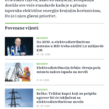
dostiže sve veće standarde kada je u pitanju
isporuka električne energije krajnjim korisnicima,
što je i njen glavni prioritet.
Povezane vijesti
NOVOSTI
Do 2030. u elektrodistributivne
sisteme u BiH treba uložiti 1,4 milijarde
KM
07. 09. 2025.
NOVOSTI
Elektrodistribucija Srbije: Struja pola
minuta nakon ispada na mreži
11. 05. 2025.
NOVOSTI
Brčko: Tržišni kupci koji ne potpišu
ugovor bit će isključeni sa
elektrodistributivne mreže
22. 02. 2025.