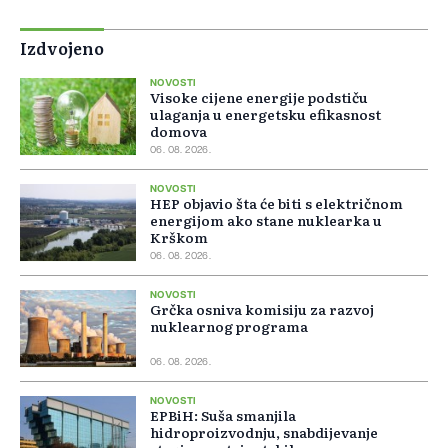
Izdvojeno
NOVOSTI
Visoke cijene energije podstiču
ulaganja u energetsku efikasnost
domova
06. 08. 2026.
NOVOSTI
HEP objavio šta će biti s električnom
energijom ako stane nuklearka u
Krškom
06. 08. 2026.
NOVOSTI
Grčka osniva komisiju za razvoj
nuklearnog programa
06. 08. 2026.
NOVOSTI
EPBiH: Suša smanjila
hidroproizvodnju, snabdijevanje