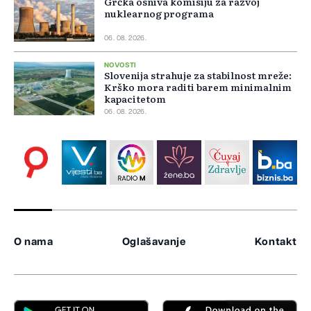
Grčka osniva komisiju za razvoj
nuklearnog programa
06. 08. 2026.
NOVOSTI
Slovenija strahuje za stabilnost mreže:
Krško mora raditi barem minimalnim
kapacitetom
06. 08. 2026.
O nama
Oglašavanje
Kontakt