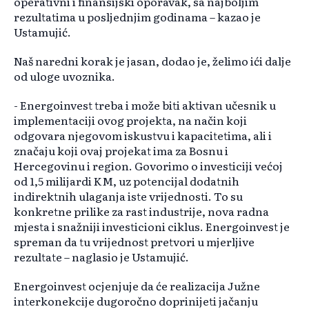
operativni i finansijski oporavak, sa najboljim
rezultatima u posljednjim godinama – kazao je
Ustamujić.
Naš naredni korak je jasan, dodao je, želimo ići dalje
od uloge uvoznika.
- Energoinvest treba i može biti aktivan učesnik u
implementaciji ovog projekta, na način koji
odgovara njegovom iskustvu i kapacitetima, ali i
značaju koji ovaj projekat ima za Bosnu i
Hercegovinu i region. Govorimo o investiciji većoj
od 1,5 milijardi KM, uz potencijal dodatnih
indirektnih ulaganja iste vrijednosti. To su
konkretne prilike za rast industrije, nova radna
mjesta i snažniji investicioni ciklus. Energoinvest je
spreman da tu vrijednost pretvori u mjerljive
rezultate – naglasio je Ustamujić.
Energoinvest ocjenjuje da će realizacija Južne
interkonekcije dugoročno doprinijeti jačanju