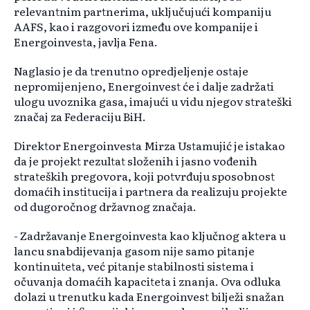
relevantnim partnerima, uključujući kompaniju
AAFS, kao i razgovori između ove kompanije i
Energoinvesta, javlja Fena.
Naglasio je da trenutno opredjeljenje ostaje
nepromijenjeno, Energoinvest će i dalje zadržati
ulogu uvoznika gasa, imajući u vidu njegov strateški
značaj za Federaciju BiH.
Direktor Energoinvesta Mirza Ustamujić je istakao
da je projekt rezultat složenih i jasno vođenih
strateških pregovora, koji potvrđuju sposobnost
domaćih institucija i partnera da realizuju projekte
od dugoročnog državnog značaja.
- Zadržavanje Energoinvesta kao ključnog aktera u
lancu snabdijevanja gasom nije samo pitanje
kontinuiteta, već pitanje stabilnosti sistema i
očuvanja domaćih kapaciteta i znanja. Ova odluka
dolazi u trenutku kada Energoinvest bilježi snažan