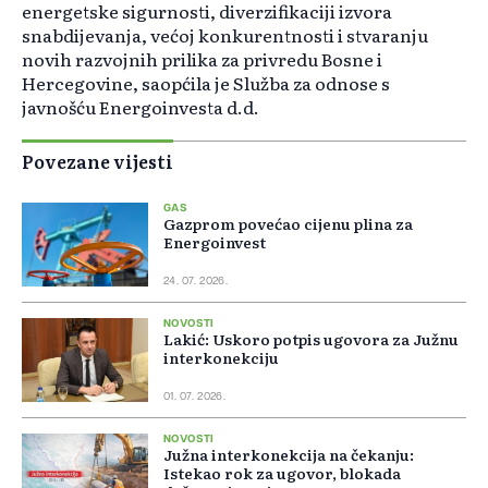
energetske sigurnosti, diverzifikaciji izvora
snabdijevanja, većoj konkurentnosti i stvaranju
novih razvojnih prilika za privredu Bosne i
Hercegovine, saopćila je Služba za odnose s
javnošću Energoinvesta d.d.
Povezane vijesti
GAS
Gazprom povećao cijenu plina za
Energoinvest
24. 07. 2026.
NOVOSTI
Lakić: Uskoro potpis ugovora za Južnu
interkonekciju
01. 07. 2026.
NOVOSTI
Južna interkonekcija na čekanju:
Istekao rok za ugovor, blokada