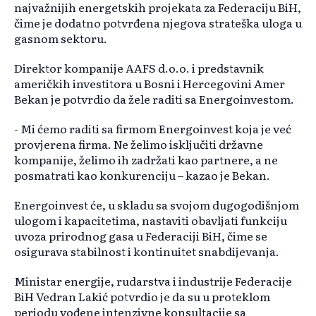
najvažnijih energetskih projekata za Federaciju BiH,
čime je dodatno potvrđena njegova strateška uloga u
gasnom sektoru.
Direktor kompanije AAFS d.o.o. i predstavnik
američkih investitora u Bosni i Hercegovini Amer
Bekan je potvrdio da žele raditi sa Energoinvestom.
- Mi ćemo raditi sa firmom Energoinvest koja je već
provjerena firma. Ne želimo isključiti državne
kompanije, želimo ih zadržati kao partnere, a ne
posmatrati kao konkurenciju – kazao je Bekan.
Energoinvest će, u skladu sa svojom dugogodišnjom
ulogom i kapacitetima, nastaviti obavljati funkciju
uvoza prirodnog gasa u Federaciji BiH, čime se
osigurava stabilnost i kontinuitet snabdijevanja.
Ministar energije, rudarstva i industrije Federacije
BiH Vedran Lakić potvrdio je da su u proteklom
periodu vođene intenzivne konsultacije sa