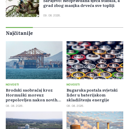
Sarajevo: Neopravdana sječa stabala, a
grad zbog manjka drveća sve topliji
09. 08. 2026.
Najčitanije
NOVOSTI
NOVOSTI
Brodski saobraćaj kroz
Bugarska postala svjetski
Hormuški moreuz
lider u baterijskom
prepolovljen nakon novih
skladištenju energije
blokada
08. 08. 2026.
08. 08. 2026.