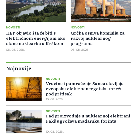
NOVOSTI
NOVOSTI
HEP objavio šta će biti s
Grčka osniva komisiju za
električnom energijom ako
razvoj nuklearnog
stane nuklearka u Krškom
programa
06. 08. 2026.
06. 08. 2026.
Najnovije
NOVOSTI
Vrućine i pomračenje Sunca stavljaju
evropsku elektroenergetsku mrežu
pod pritisak
10. 08. 2026.
NOVOSTI
Pad proizvodnje u nuklearnoj elektrani
Pakš ugrožava mađarsku forintu
10. 08. 2026.