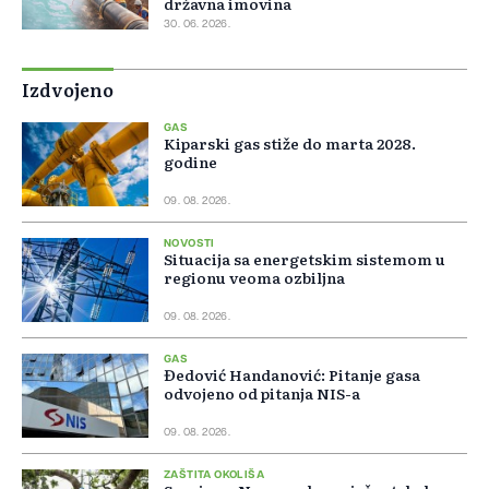
državna imovina
30. 06. 2026.
Izdvojeno
GAS
Kiparski gas stiže do marta 2028.
godine
09. 08. 2026.
NOVOSTI
Situacija sa energetskim sistemom u
regionu veoma ozbiljna
09. 08. 2026.
GAS
Đedović Handanović: Pitanje gasa
odvojeno od pitanja NIS-a
09. 08. 2026.
ZAŠTITA OKOLIŠA