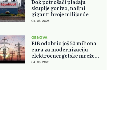
Dok potrošači plaćaju
skuplje gorivo, naftni
giganti broje milijarde
04. 08. 2026.
OBNOVA
EIB odobrio još 50 miliona
eura za modernizaciju
elektroenergetske mreže
Slovačke
04. 08. 2026.