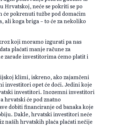
u Hrvatskoj, neće se pokriti se po
om će pokrenuti tužbe pod domaćim
ali koga briga – to će za nekoliko
roz koji moramo izgurati pa nas
data plaćati manje račune za
e zarade investitorima ćemo platit i
cijskoj klimi, iskreno, ako zajamčeni
i investitori opet će doći. Jedini koje
atski investitori. Inozemni investitori
 a hrvatski će pod znatno
ve dobiti financiranje od banaka koje
biju. Dakle, hrvatski investitori neće
o iz naših hrvatskih plaća plaćati nečije