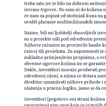
treba zato jer je bilo na dobrom snižen
izvrsne trgovce. No nisu ni do koljena na
će nam za popust od stotinjak kuna na g
uvaliti plaćanje multimilijunskih iznos
Naime, bili mi ljubitelji obnovljivih izvo
su u projekte ušli pod određenim premi
Njihove računice su provjerile banke ko
razvoj tih projekata. Za napomenuti je 
sukladno primjenjivim propisima, s ov
obvezne ugovore kojima im se garantira
Dakle, investitori moraju prodavati p
određenoj cijeni, a njima će država nam
direktno umanjivati njihove prihode i o
ulaženja u pravnu logiku, jasno je da o
Investitori (pogotovo oni strani koji
ugovorima) nisu ovce koje će iz svojih 