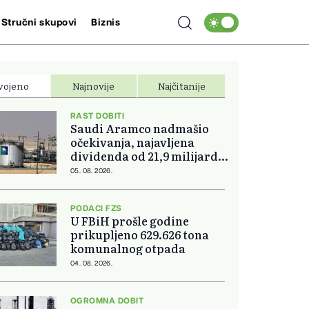
Stručni skupovi
Biznis
vojeno
Najnovije
Najčitanije
RAST DOBITI
Saudi Aramco nadmašio
očekivanja, najavljena
dividenda od 21,9 milijardi
dolara
05. 08. 2026.
PODACI FZS
U FBiH prošle godine
prikupljeno 629.626 tona
komunalnog otpada
04. 08. 2026.
OGROMNA DOBIT