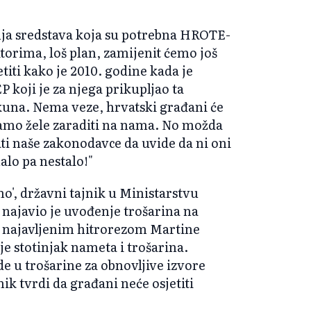
nja sredstava koja su potrebna HROTE-
itorima, loš plan, zamijenit ćemo još
titi kako je 2010. godine kada je
 koji je za njega prikupljao ta
 kuna. Nema veze, hrvatski građani će
i samo žele zaraditi na nama. No možda
rati naše zakonodavce da uvide da ni oni
alo pa nestalo!"
no', državni tajnik u Ministarstvu
ć najavio je uvođenje trošarina na
 s najavljenim hitrorezom Martine
nje stotinjak nameta i trošarina.
ide u trošarine za obnovljive izvore
nik tvrdi da građani neće osjetiti