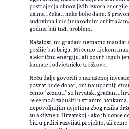
postrojenja obnovljivih izvora energije 
ušima i čekati neke bolje dane. S prav
sudovima i međunarodnim arbitražama, 
godina biti tuđi problem.
Nažalost, mi građani nemamo mandat k
poslije baš briga. Mi ćemo tijekom man
električnu energiju, ali povrh izgubljen
kamate i odvjetničke troškove.
Neću dalje govoriti o narušenoj investi
povrat bude dobar, oni najuporniji stran
ćemo "zeznuti" su hrvatski građani i hrv
će se moći zadužiti u stranim bankama,
nepovoljnijim uvjetima zbog rizika drža
su aktivne u Hrvatskoj - ako ih uopće do
biti u prilici razvijati projekte, ali ćem