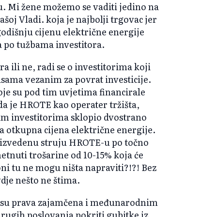
ju. Mi žene možemo se vaditi jedino na
šoj Vladi. koja je najbolji trgovac jer
odišnju cijenu električne energije
a po tužbama investitora.
ra ili ne, radi se o investitorima koji
sama vezanim za povrat investicije.
je su pod tim uvjetima financirale
da je HROTE kao operater tržišta,
im investitorima sklopio dvostrano
 otkupna cijena električne energije.
roizvedenu struju HROTE-u po točno
etnuti trošarine od 10-15% koja će
ni tu ne mogu ništa napraviti?!?! Bez
vdje nešto ne štima.
ma su prava zajamčena i međunarodnim
drugih poslovanja pokriti gubitke iz