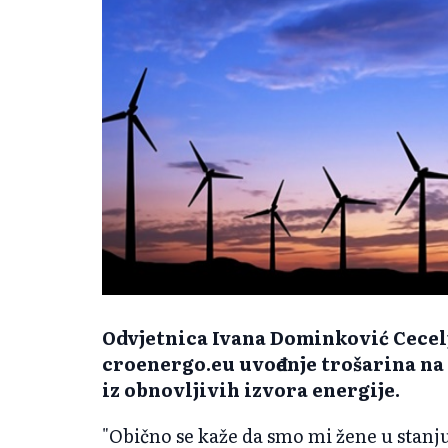
Odvjetnica Ivana Dominković Cecelj
croenergo.eu uvođenje trošarina na
iz obnovljivih izvora energije.
"Obično se kaže da smo mi žene u stanju