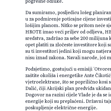
pogrešne odluke.
Da sumiramo, posljedicu lošeg planira
u za podmirenje poticajne cijene invest
lošijim planom. Nitko se pritom neće sje
HROTE imao veći priljev od odljeva, HEP
sredstva, zadržao za sebe 200 milijuna
opet platiti za zločeste investitore koj
su ti investitori jedini koji mogu natje
nisu iznad zakona. Navali narode, još m
Podsjetimo, gostujući u emisiji 'Otvore
zaštite okoliša i energetike Ante Čikoti
vjetroelektrane, što se poprilično kosi
Dalić, čiji Akcijski plan predviđa ukida
Dogovor na razini cijele Vlade je da se 
energije koji su preplaćeni. Državni taj
poskupljenje električne energije.