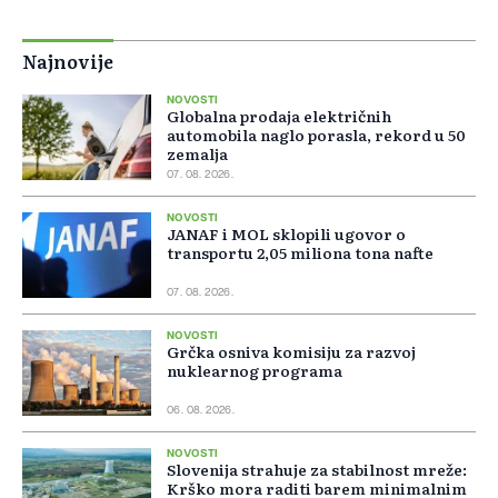
Najnovije
NOVOSTI
Globalna prodaja električnih
automobila naglo porasla, rekord u 50
zemalja
07. 08. 2026.
NOVOSTI
JANAF i MOL sklopili ugovor o
transportu 2,05 miliona tona nafte
07. 08. 2026.
NOVOSTI
Grčka osniva komisiju za razvoj
nuklearnog programa
06. 08. 2026.
NOVOSTI
Slovenija strahuje za stabilnost mreže:
Krško mora raditi barem minimalnim