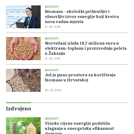
NOVOSTI
Biomasa - ekološki prihvatljiv i
obnovljiv izvor energije koji kreira
nova radna mjesta
12. 06. 2019.
NOVOSTI
Norvežani ulažu 18,7 miliona eura u
elektranu-toplanu i proizvodnju peleta
u Žakanju
21. 02. 2018.
NOVOSTI
Još je puno prostora za korištenje
biomase u Hrvatskoj
20. 02. 2018.
Izdvojeno
NOVOSTI
Visoke cijene energije podstiču
ulaganja u energetsku efikasnost
domova