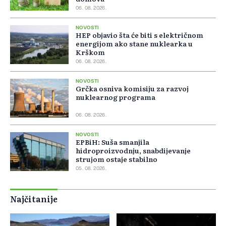
06. 08. 2026.
NOVOSTI
HEP objavio šta će biti s električnom
energijom ako stane nuklearka u
Krškom
06. 08. 2026.
NOVOSTI
Grčka osniva komisiju za razvoj
nuklearnog programa
06. 08. 2026.
NOVOSTI
EPBiH: Suša smanjila
hidroproizvodnju, snabdijevanje
strujom ostaje stabilno
05. 08. 2026.
Najčitanije