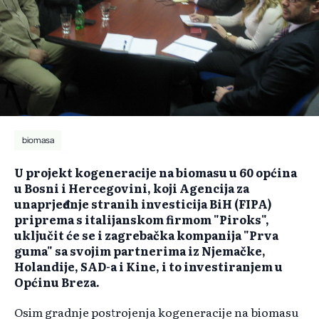
biomasa
U projekt kogeneracije na biomasu u 60 općina
u Bosni i Hercegovini, koji Agencija za
unaprjeđenje stranih investicija BiH (FIPA)
priprema s italijanskom firmom "Piroks",
uključit će se i zagrebačka kompanija "Prva
guma" sa svojim partnerima iz Njemačke,
Holandije, SAD-a i Kine, i to investiranjem u
Općinu Breza.
Osim gradnje postrojenja kogeneracije na biomasu