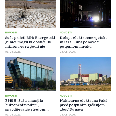
NOVOSTI
NOVOSTI
Suša prijeti BiH: Energetski
Kolaps elektroenergetske
gubici mogli bi dostići 100
mreže: Kuba ponovo u
miliona eura godišnje
potpunom mraku
03. 08. 2026.
03. 08. 2026.
NOVOSTI
NOVOSTI
EPBiH: Suša smanjila
Nuklearna elektrana Pakš
hidroproizvodnju,
pred potpunim gašenjem
snabdijevanje strujom
zbog Dunava
ostaje stabilno
05. 08. 2026.
03. 08. 2026.