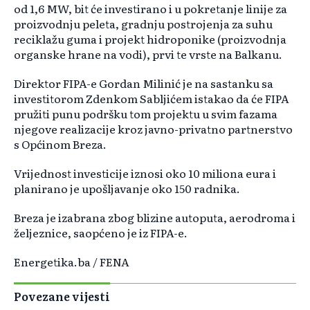
od 1,6 MW, bit će investirano i u pokretanje linije za
proizvodnju peleta, gradnju postrojenja za suhu
reciklažu guma i projekt hidroponike (proizvodnja
organske hrane na vodi), prvi te vrste na Balkanu.
Direktor FIPA-e Gordan Milinić je na sastanku sa
investitorom Zdenkom Sabljićem istakao da će FIPA
pružiti punu podršku tom projektu u svim fazama
njegove realizacije kroz javno-privatno partnerstvo
s Općinom Breza.
Vrijednost investicije iznosi oko 10 miliona eura i
planirano je upošljavanje oko 150 radnika.
Breza je izabrana zbog blizine autoputa, aerodroma i
željeznice, saopćeno je iz FIPA-e.
Energetika.ba / FENA
Povezane vijesti