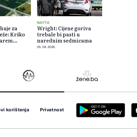
NAFTA
ahuje za
Wright: Cijene goriva
eže: Krško
trebale bi pasti u
barem
narednim sedmicama
kapacitetom
05. 08. 2026.
vi korištenja
Privatnost