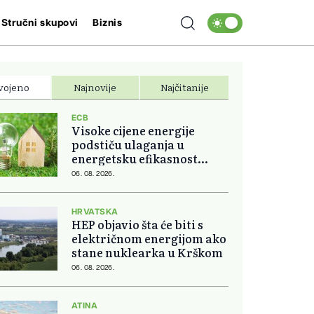
Stručni skupovi
Biznis
vojeno
Najnovije
Najčitanije
ECB
Visoke cijene energije
podstiču ulaganja u
energetsku efikasnost
domova
06. 08. 2026.
HRVATSKA
HEP objavio šta će biti s
električnom energijom ako
stane nuklearka u Krškom
06. 08. 2026.
ATINA