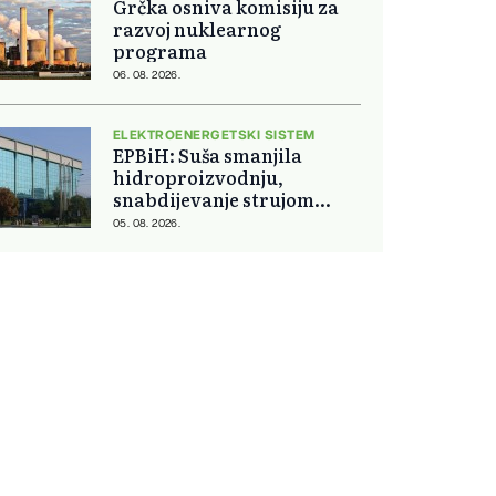
Grčka osniva komisiju za
razvoj nuklearnog
programa
06. 08. 2026.
ELEKTROENERGETSKI SISTEM
EPBiH: Suša smanjila
hidroproizvodnju,
snabdijevanje strujom
ostaje stabilno
05. 08. 2026.