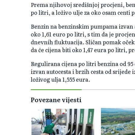
Prema njihovoj središnjoj procjeni, benzi
po litri, a loživo ulje za oko osam centi po
Benzin na benzinskim pumpama izvan aut
oko 1,61 euro po litri, s tim da je proc
dnevnih fluktuacija. Sličan pomak očekuj
da će cijena biti oko 1,47 eura po litri, 
Regulirana cijena po litri benzina od
izvan autocesta i brzih cesta od srijede i
loživog ulja 1,555 eura.
Povezane vijesti