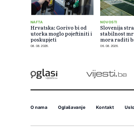
NAFTA
NOVOSTI
Hrvatska: Gorivo bi od
Slovenija str
utorka moglo pojeftiniti i
stabilnost mr
poskupjeti
mora raditi 
minimalnim 
08. 08. 2026.
06. 08. 2026.
O nama
Oglašavanje
Kontakt
Uslo