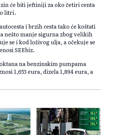
n će biti jeftiniji za oko četiri centa
 litri.
ocesta i brzih cesta tako će koštati
jena nešto manje sigurna zbog velikih
e se i kod loživog ulja, a očekuje se
prenosi SEEbiz.
 95 oktana na benzinskim pumpama
znosi 1,653 eura, dizela 1,894 eura, a