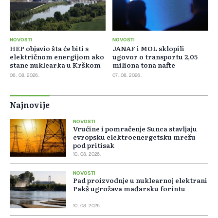
NOVOSTI
NOVOSTI
HEP objavio šta će biti s
JANAF i MOL sklopili
električnom energijom ako
ugovor o transportu 2,05
stane nuklearka u Krškom
miliona tona nafte
06. 08. 2026.
07. 08. 2026.
Najnovije
NOVOSTI
Vrućine i pomračenje Sunca stavljaju
evropsku elektroenergetsku mrežu
pod pritisak
10. 08. 2026.
NOVOSTI
Pad proizvodnje u nuklearnoj elektrani
Pakš ugrožava mađarsku forintu
10. 08. 2026.