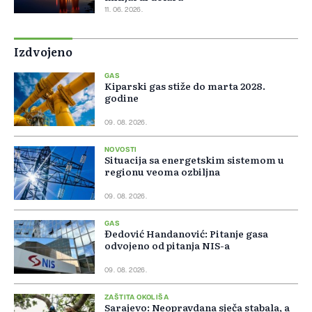
11. 06. 2026.
Izdvojeno
GAS
Kiparski gas stiže do marta 2028.
godine
09. 08. 2026.
NOVOSTI
Situacija sa energetskim sistemom u
regionu veoma ozbiljna
09. 08. 2026.
GAS
Đedović Handanović: Pitanje gasa
odvojeno od pitanja NIS-a
09. 08. 2026.
ZAŠTITA OKOLIŠA
Sarajevo: Neopravdana sječa stabala, a