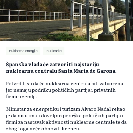
nuklearna energija
nuklearke
Španska vlada će zatvoriti najstariju
nuklearnu centralu Santa Maria de Garona.
Potvrdili su da će nuklearna centrala biti zatvorena
jer nemaju podršku političkih partija i privatnih
firmi u zemlji.
Ministar za energetiku i turizam Alvaro Nadal rekao
je da nisu imali dovoljno podrške političkih partija i
firmi za nastavak aktivnosti nuklearne centrale te da
zbog toga neće obnoviti licencu.