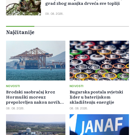
grad zbog manjka drveća sve topliji
09. 08. 2026.
Najčitanije
NOVOSTI
NOVOSTI
Brodski saobraćaj kroz
Bugarska postala svjetski
Hormuški moreuz
lider u baterijskom
prepolovljen nakon novih
skladištenju energije
blokada
08. 08. 2026.
08. 08. 2026.