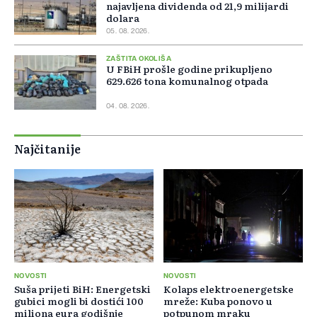
najavljena dividenda od 21,9 milijardi
dolara
05. 08. 2026.
ZAŠTITA OKOLIŠA
U FBiH prošle godine prikupljeno
629.626 tona komunalnog otpada
04. 08. 2026.
Najčitanije
NOVOSTI
NOVOSTI
Suša prijeti BiH: Energetski
Kolaps elektroenergetske
gubici mogli bi dostići 100
mreže: Kuba ponovo u
miliona eura godišnje
potpunom mraku