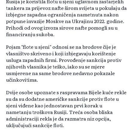
Rusija je koristila flotu u sjeni uglavnom zastarjelih
tankera za prijevoz nafte širom svijeta u pokušaju da
izbjegne zapadna ograničenja nametnuta nakon
potpune invazije Moskve na Ukrajinu 2022. godine.
Prihodi od ovog izvoza sirove nafte pomogli su u
financiranju sukoba.
Pojam "flote u sjeni" odnosi se na brodove čije je
vlasništvo skriveno i koji izbjegavaju korištenje
usluga zapadnih firmi. Provođenje sankcija protiv
njihovih vlasnika je teško, iako su se mjere
usmjerene na same brodove nedavno pokazale
učinkovitima.
Dvije osobe upoznate s raspravama Bijele kuće rekle
su da su dodatne američke sankcije protiv flote u
sjeni viđene kao jednostavan prvi korak u
nametanju troškova Rusiji. Treća osoba bliska
administraciji rekla je da razmatra niz opcija,
uključujući sankcije floti.