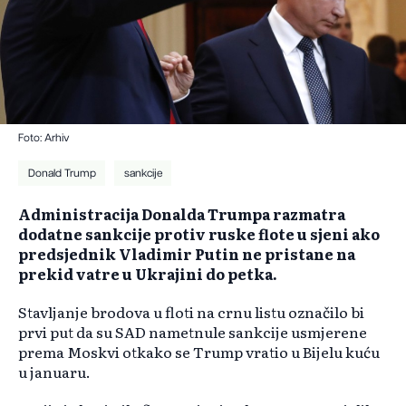
Foto: Arhiv
Donald Trump
sankcije
Administracija Donalda Trumpa razmatra
dodatne sankcije protiv ruske flote u sjeni ako
predsjednik Vladimir Putin ne pristane na
prekid vatre u Ukrajini do petka.
Stavljanje brodova u floti na crnu listu označilo bi
prvi put da su SAD nametnule sankcije usmjerene
prema Moskvi otkako se Trump vratio u Bijelu kuću
u januaru.