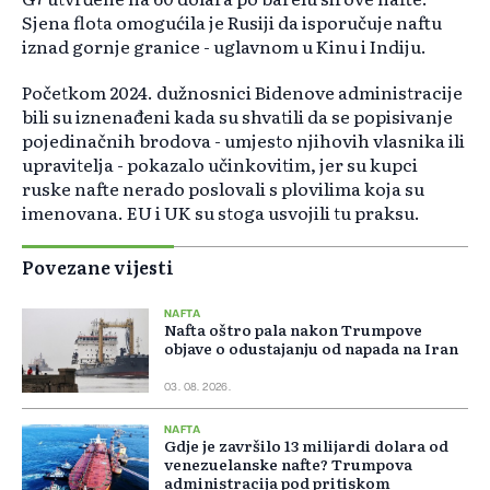
Sjena flota omogućila je Rusiji da isporučuje naftu
iznad gornje granice - uglavnom u Kinu i Indiju.
Početkom 2024. dužnosnici Bidenove administracije
bili su iznenađeni kada su shvatili da se popisivanje
pojedinačnih brodova - umjesto njihovih vlasnika ili
upravitelja - pokazalo učinkovitim, jer su kupci
ruske nafte nerado poslovali s plovilima koja su
imenovana. EU i UK su stoga usvojili tu praksu.
Povezane vijesti
NAFTA
Nafta oštro pala nakon Trumpove
objave o odustajanju od napada na Iran
03. 08. 2026.
NAFTA
Gdje je završilo 13 milijardi dolara od
venezuelanske nafte? Trumpova
administracija pod pritiskom