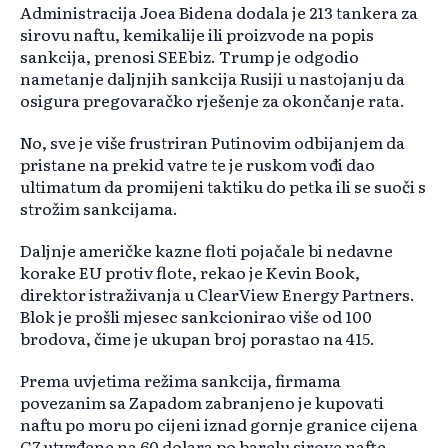
Administracija Joea Bidena dodala je 213 tankera za
sirovu naftu, kemikalije ili proizvode na popis
sankcija, prenosi SEEbiz. Trump je odgodio
nametanje daljnjih sankcija Rusiji u nastojanju da
osigura pregovaračko rješenje za okončanje rata.
No, sve je više frustriran Putinovim odbijanjem da
pristane na prekid vatre te je ruskom vođi dao
ultimatum da promijeni taktiku do petka ili se suoči s
strožim sankcijama.
Daljnje američke kazne floti pojačale bi nedavne
korake EU protiv flote, rekao je Kevin Book,
direktor istraživanja u ClearView Energy Partners.
Blok je prošli mjesec sankcionirao više od 100
brodova, čime je ukupan broj porastao na 415.
Prema uvjetima režima sankcija, firmama
povezanim sa Zapadom zabranjeno je kupovati
naftu po moru po cijeni iznad gornje granice cijena
G7 utvrđene na 60 dolara po barelu sirove nafte.