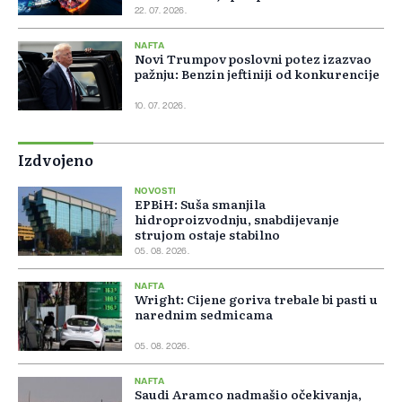
22. 07. 2026.
NAFTA
Novi Trumpov poslovni potez izazvao
pažnju: Benzin jeftiniji od konkurencije
10. 07. 2026.
Izdvojeno
NOVOSTI
EPBiH: Suša smanjila
hidroproizvodnju, snabdijevanje
strujom ostaje stabilno
05. 08. 2026.
NAFTA
Wright: Cijene goriva trebale bi pasti u
narednim sedmicama
05. 08. 2026.
NAFTA
Saudi Aramco nadmašio očekivanja,