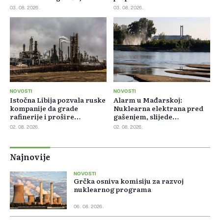
03. 08. 2026.
03. 08. 2026.
NOVOSTI
NOVOSTI
Istočna Libija pozvala ruske
Alarm u Mađarskoj:
kompanije da grade
Nuklearna elektrana pred
rafinerije i prošire
gašenjem, slijede
energetsku saradnju
restrikcije struje i vode
02. 08. 2026.
02. 08. 2026.
Najnovije
NOVOSTI
Grčka osniva komisiju za razvoj
nuklearnog programa
06. 08. 2026.