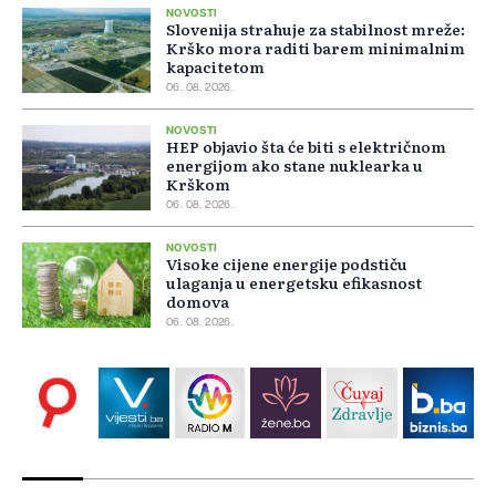
NOVOSTI
Slovenija strahuje za stabilnost mreže:
Krško mora raditi barem minimalnim
kapacitetom
06. 08. 2026.
NOVOSTI
HEP objavio šta će biti s električnom
energijom ako stane nuklearka u
Krškom
06. 08. 2026.
NOVOSTI
Visoke cijene energije podstiču
ulaganja u energetsku efikasnost
domova
06. 08. 2026.