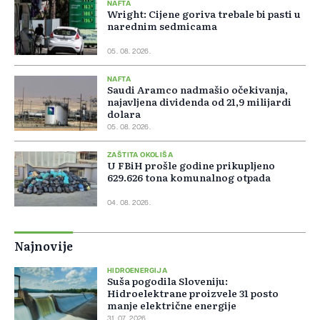
NAFTA
Wright: Cijene goriva trebale bi pasti u
narednim sedmicama
05. 08. 2026.
NAFTA
Saudi Aramco nadmašio očekivanja,
najavljena dividenda od 21,9 milijardi
dolara
05. 08. 2026.
ZAŠTITA OKOLIŠA
U FBiH prošle godine prikupljeno
629.626 tona komunalnog otpada
04. 08. 2026.
Najnovije
HIDROENERGIJA
Suša pogodila Sloveniju:
Hidroelektrane proizvele 31 posto
manje električne energije
31. 07. 2026.