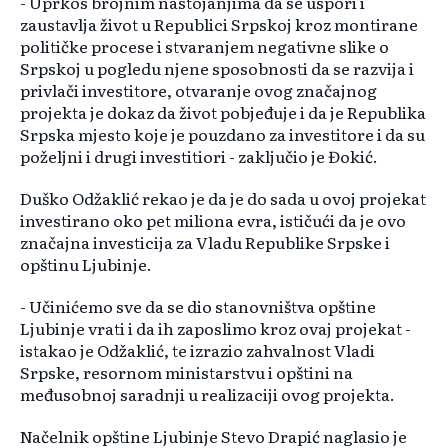
- Uprkos brojnim nastojanjima da se uspori i
zaustavlja život u Republici Srpskoj kroz montirane
političke procese i stvaranjem negativne slike o
Srpskoj u pogledu njene sposobnosti da se razvija i
privlači investitore, otvaranje ovog značajnog
projekta je dokaz da život pobjeđuje i da je Republika
Srpska mjesto koje je pouzdano za investitore i da su
poželjni i drugi investitiori - zaključio je Đokić.
Duško Odžaklić rekao je da je do sada u ovoj projekat
investirano oko pet miliona evra, ističući da je ovo
značajna investicija za Vladu Republike Srpske i
opštinu Ljubinje.
- Učinićemo sve da se dio stanovništva opštine
Ljubinje vrati i da ih zaposlimo kroz ovaj projekat -
istakao je Odžaklić, te izrazio zahvalnost Vladi
Srpske, resornom ministarstvu i opštini na
međusobnoj saradnji u realizaciji ovog projekta.
Načelnik opštine Ljubinje Stevo Drapić naglasio je