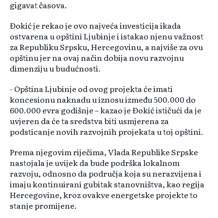
gigavat časova.
Đokić je rekao je ovo najveća investicija ikada
ostvarena u opštini Ljubinje i istakao njenu važnost
za Republiku Srpsku, Hercegovinu, a najviše za ovu
opštinu jer na ovaj način dobija novu razvojnu
dimenziju u budućnosti.
- Opština Ljubinje od ovog projekta će imati
koncesionu naknadu u iznosu između 500.000 do
600.000 evra godišnje – kazao je Đokić ističući da je
uvjeren da će ta sredstva biti usmjerena za
podsticanje novih razvojnih projekata u toj opštini.
Prema njegovim riječima, Vlada Republike Srpske
nastojala je uvijek da bude podrška lokalnom
razvoju, odnosno da područja koja su nerazvijena i
imaju kontinuirani gubitak stanovništva, kao regija
Hercegovine, kroz ovakve energetske projekte to
stanje promijene.