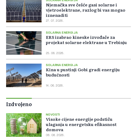
SOLARNA ENERGIJA
Njemačka sve češće gasi solarne i
vjetroelektrane, razlog bi vas mogao
iznenaditi
27. 07. 2026.
SOLARNA ENERGIJA
ERS izabrao kineske izvođače za
projekat solarne elektrane u Trebinju
25. 06. 2026.
SOLARNA ENERGIJA
Kina u pustinji Gobi gradi energiju
budućnosti
14. 06. 2026.
Izdvojeno
NOVOSTI
Visoke cijene energije podstiču
ulaganja u energetsku efikasnost
domova
06. 08. 2026.