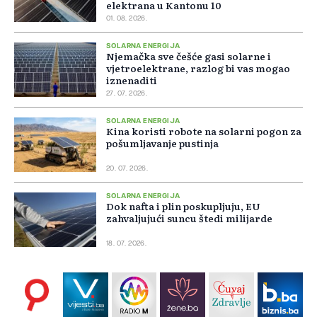
elektrana u Kantonu 10
01. 08. 2026.
SOLARNA ENERGIJA
Njemačka sve češće gasi solarne i
vjetroelektrane, razlog bi vas mogao
iznenaditi
27. 07. 2026.
SOLARNA ENERGIJA
Kina koristi robote na solarni pogon za
pošumljavanje pustinja
20. 07. 2026.
SOLARNA ENERGIJA
Dok nafta i plin poskupljuju, EU
zahvaljujući suncu štedi milijarde
18. 07. 2026.