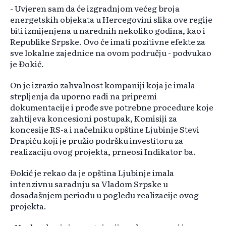
- Uvjeren sam da će izgradnjom većeg broja
energetskih objekata u Hercegovini slika ove regije
biti izmijenjena u narednih nekoliko godina, kao i
Republike Srpske. Ovo će imati pozitivne efekte za
sve lokalne zajednice na ovom području - podvukao
je Đokić.
On je izrazio zahvalnost kompaniji koja je imala
strpljenja da uporno radi na pripremi
dokumentacije i prođe sve potrebne procedure koje
zahtijeva koncesioni postupak, Komisiji za
koncesije RS-a i načelniku opštine Ljubinje Stevi
Drapiću koji je pružio podršku investitoru za
realizaciju ovog projekta, prneosi Indikator ba.
Đokić je rekao da je opština Ljubinje imala
intenzivnu saradnju sa Vladom Srpske u
dosadašnjem periodu u pogledu realizacije ovog
projekta.