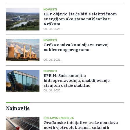
NOVOSTI
HEP objavio šta će biti s električnom
energijom ako stane nuklearka u
Krškom
06. 08. 2026.
NOVOSTI
Grčka osniva komisiju za razvoj
nuklearnog programa
06. 08. 2026.
NOVOSTI
EPBiH: Suša smanjila
hidroproizvodnju, snabdijevanje
strujom ostaje stabilno
05. 08. 2026.
Najnovije
SOLARNA ENERGIJA
Građanske inicijative traže obustavu
novih vjetroelektrana i solarnih