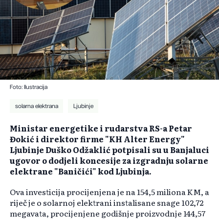
Foto: Ilustracija
solarna elektrana
Ljubinje
Ministar energetike i rudarstva RS-a Petar
Đokić i direktor firme "KH Alter Energy"
Ljubinje Duško Odžaklić potpisali su u Banjaluci
ugovor o dodjeli koncesije za izgradnju solarne
elektrane "Baničići" kod Ljubinja.
Ova investicija procijenjena je na 154,5 miliona KM, a
riječ je o solarnoj elektrani instalisane snage 102,72
megavata, procijenjene godišnje proizvodnje 144,57