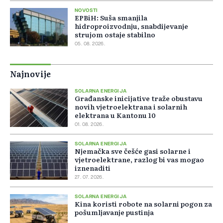
NOVOSTI
EPBiH: Suša smanjila
hidroproizvodnju, snabdijevanje
strujom ostaje stabilno
05. 08. 2026.
Najnovije
SOLARNA ENERGIJA
Građanske inicijative traže obustavu
novih vjetroelektrana i solarnih
elektrana u Kantonu 10
01. 08. 2026.
SOLARNA ENERGIJA
Njemačka sve češće gasi solarne i
vjetroelektrane, razlog bi vas mogao
iznenaditi
27. 07. 2026.
SOLARNA ENERGIJA
Kina koristi robote na solarni pogon za
pošumljavanje pustinja