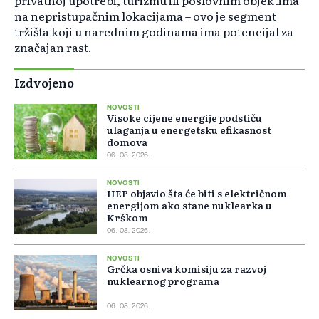
privatnoj upotrebi, turizmu ili poslovnim objektima
na nepristupačnim lokacijama – ovo je segment
tržišta koji u narednim godinama ima potencijal za
značajan rast.
Izdvojeno
NOVOSTI
Visoke cijene energije podstiču
ulaganja u energetsku efikasnost
domova
06. 08. 2026.
NOVOSTI
HEP objavio šta će biti s električnom
energijom ako stane nuklearka u
Krškom
06. 08. 2026.
NOVOSTI
Grčka osniva komisiju za razvoj
nuklearnog programa
06. 08. 2026.