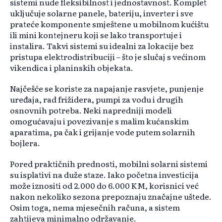
sistemi nude fleksibilnost i jednostavnost. Komplet
uključuje solarne panele, bateriju, inverter i sve
prateće komponente smještene u mobilnom kućištu
ili mini kontejneru koji se lako transportuje i
instalira. Takvi sistemi su idealni za lokacije bez
pristupa elektrodistribuciji – što je slučaj s većinom
vikendica i planinskih objekata.
Najčešće se koriste za napajanje rasvjete, punjenje
uređaja, rad frižidera, pumpi za vodu i drugih
osnovnih potreba. Neki napredniji modeli
omogućavaju i povezivanje s malim kućanskim
aparatima, pa čak i grijanje vode putem solarnih
bojlera.
Pored praktičnih prednosti, mobilni solarni sistemi
su isplativi na duže staze. Iako početna investicija
može iznositi od 2.000 do 6.000 KM, korisnici već
nakon nekoliko sezona prepoznaju značajne uštede.
Osim toga, nema mjesečnih računa, a sistem
zahtijeva minimalno održavanje.