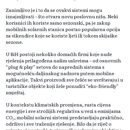
Zanimljivo je i to da se ovakvi sistemi mogu
iznajmljivati – što otvara novu poslovnu nišu. Neki
korisnici ih koriste samo sezonski, pa je zakup
mobilnih solarnih stanica postao popularna opcija
za vikendice koje se koriste ljeti ili tokom skijaške
sezone.
U BiH postoji nekoliko domaćih firmi koje nude
rješenja prilagođena našim uslovima – od osnovnih
“plug & play” setova do naprednih sistema s
mogućnošću daljinskog nadzora putem mobilne
aplikacije. Takvi proizvodi sve češće se uvrštavaju i u
turističke objekte koji žele ponuditi “eko-friendly”
smještaj.
U kontekstu klimatskih promjena, rasta cijena
energije i sve strožijih regulativa u vezi s emisijama
CO₂, mobilni solarni sistemi predstavljaju praktično,
održivo i sve traženije rješenje. Bilo da je riječ o