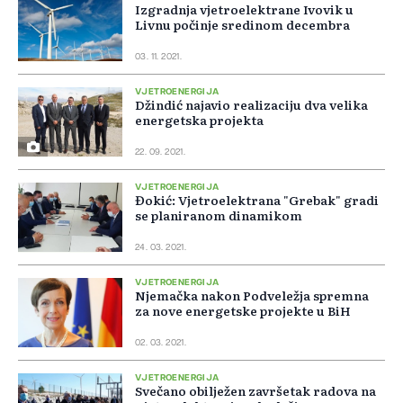
Izgradnja vjetroelektrane Ivovik u
Livnu počinje sredinom decembra
03. 11. 2021.
VJETROENERGIJA
Džindić najavio realizaciju dva velika
energetska projekta
22. 09. 2021.
VJETROENERGIJA
Đokić: Vjetroelektrana "Grebak" gradi
se planiranom dinamikom
24. 03. 2021.
VJETROENERGIJA
Njemačka nakon Podveležja spremna
za nove energetske projekte u BiH
02. 03. 2021.
VJETROENERGIJA
Svečano obilježen završetak radova na