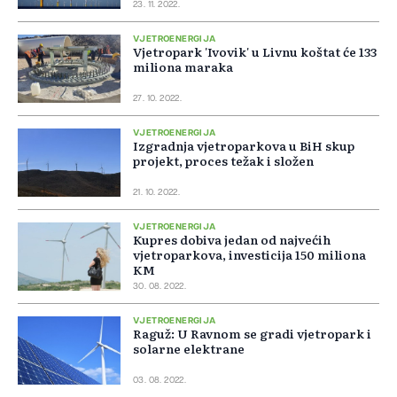
23. 11. 2022.
VJETROENERGIJA
Vjetropark 'Ivovik' u Livnu koštat će 133
miliona maraka
27. 10. 2022.
VJETROENERGIJA
Izgradnja vjetroparkova u BiH skup
projekt, proces težak i složen
21. 10. 2022.
VJETROENERGIJA
Kupres dobiva jedan od najvećih
vjetroparkova, investicija 150 miliona
KM
30. 08. 2022.
VJETROENERGIJA
Raguž: U Ravnom se gradi vjetropark i
solarne elektrane
03. 08. 2022.