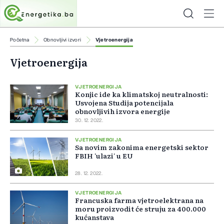
Početna
Obnovljivi izvori
Vjetroenergija
Vjetroenergija
VJETROENERGIJA
Konjic ide ka klimatskoj neutralnosti:
Usvojena Studija potencijala
obnovljivih izvora energije
30. 12. 2022.
VJETROENERGIJA
Sa novim zakonima energetski sektor
FBIH 'ulazi' u EU
28. 12. 2022.
VJETROENERGIJA
Francuska farma vjetroelektrana na
moru proizvodit će struju za 400.000
kućanstava