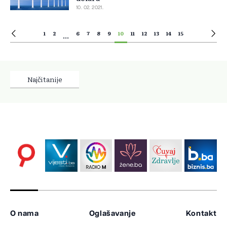
10. 02. 2021.
1
2
6
7
8
9
10
11
12
13
14
15
...
Najčitanije
O nama
Oglašavanje
Kontakt