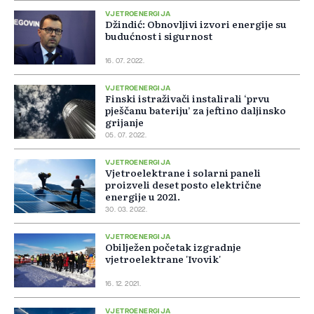
VJETROENERGIJA
Džindić: Obnovljivi izvori energije su
budućnost i sigurnost
16. 07. 2022.
VJETROENERGIJA
Finski istraživači instalirali ‘prvu
pješčanu bateriju’ za jeftino daljinsko
grijanje
05. 07. 2022.
VJETROENERGIJA
Vjetroelektrane i solarni paneli
proizveli deset posto električne
energije u 2021.
30. 03. 2022.
VJETROENERGIJA
Obilježen početak izgradnje
vjetroelektrane 'Ivovik'
16. 12. 2021.
VJETROENERGIJA