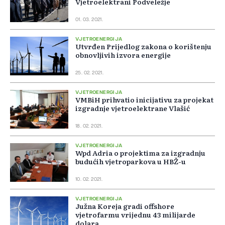
Vjetroelektrani Podveležje
01. 03. 2021.
VJETROENERGIJA
Utvrđen Prijedlog zakona o korištenju
obnovljivih izvora energije
25. 02. 2021.
VJETROENERGIJA
VMBiH prihvatio inicijativu za projekat
izgradnje vjetroelektrane Vlašić
18. 02. 2021.
VJETROENERGIJA
Wpd Adria o projektima za izgradnju
budućih vjetroparkova u HBŽ-u
10. 02. 2021.
VJETROENERGIJA
Južna Koreja gradi offshore
vjetrofarmu vrijednu 43 milijarde
dolara