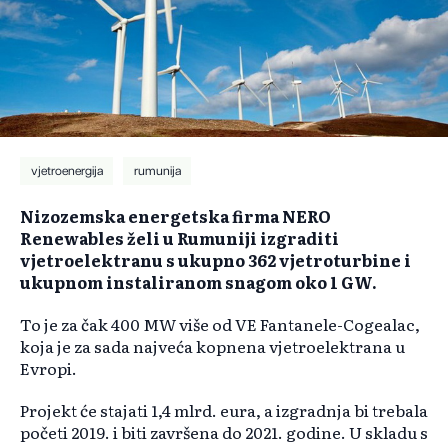
vjetroenergija
rumunija
Nizozemska energetska firma NERO
Renewables želi u Rumuniji izgraditi
vjetroelektranu s ukupno 362 vjetroturbine i
ukupnom instaliranom snagom oko 1 GW.
To je za čak 400 MW više od VE Fantanele-Cogealac,
koja je za sada najveća kopnena vjetroelektrana u
Evropi.
Projekt će stajati 1,4 mlrd. eura, a izgradnja bi trebala
početi 2019. i biti završena do 2021. godine. U skladu s