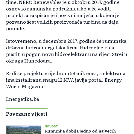
time, NERO Renewables je u oktobru 2017. godine
osnovao rumunsku podružnicu koja će voditi
projekt, a raspisan je i pozivni natječaj u kojem je
pozvano šest velikih proizvođača turbina da daju
ponude.
Istovremeno, u decembru 2017. godine će rumunska
državna hidroenergetska firma Hidroelectrica
pustiti u pogon novu hidroelektranu na rijeci Strei u
okrugu Hunedoara.
Radi se projektu vrijednom 58 mil. eura, a elektrana
ima instaliranu snagu 12 MW, javlja portal 'Energy
World Magazine'.
Energetika.ba
Povezane vijesti
NOVOSTI
Rumunija dobija jedno od najvećih