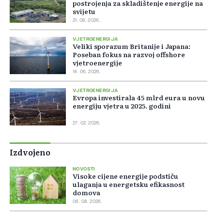
postrojenja za skladištenje energije na
svijetu
21. 06. 2026.
VJETROENERGIJA
Veliki sporazum Britanije i Japana:
Poseban fokus na razvoj offshore
vjetroenergije
14. 06. 2026.
VJETROENERGIJA
Evropa investirala 45 mlrd eura u novu
energiju vjetra u 2025. godini
27. 02. 2026.
Izdvojeno
NOVOSTI
Visoke cijene energije podstiču
ulaganja u energetsku efikasnost
domova
06. 08. 2026.