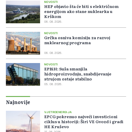
NOVOSTI
HEP objavio šta će biti s električnom
energijom ako stane nuklearka u
Krškom
06. 08. 2026.
NOVOSTI
Grčka osniva komisiju za razvoj
nuklearnog programa
06. 08. 2026.
NOVOSTI
EPBiH: Suša smanjila
hidroproizvodnju, snabdijevanje
strujom ostaje stabilno
05. 08. 2026.
Najnovije
VJETROENERGIJA
EPCG pokrenuo najveći investicioni
ciklus u historiji: Širi VE Gvozd i gradi
HE Kruševo