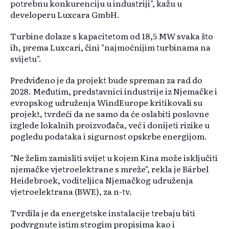
potrebnu konkurenciju u industriji", kažu u
developeru Luxcara GmbH.
Turbine dolaze s kapacitetom od 18,5 MW svaka što
ih, prema Luxcari, čini "najmoćnijim turbinama na
svijetu".
Predviđeno je da projekt bude spreman za rad do
2028. Međutim, predstavnici industrije iz Njemačke i
evropskog udruženja WindEurope kritikovali su
projekt, tvrdeći da ne samo da će oslabiti poslovne
izglede lokalnih proizvođača, već i donijeti rizike u
pogledu podataka i sigurnost opskrbe energijom.
"Ne želim zamisliti svijet u kojem Kina može isključiti
njemačke vjetroelektrane s mreže", rekla je Bärbel
Heidebroek, voditeljica Njemačkog udruženja
vjetroelektrana (BWE), za n-tv.
Tvrdila je da energetske instalacije trebaju biti
podvrgnute istim strogim propisima kao i