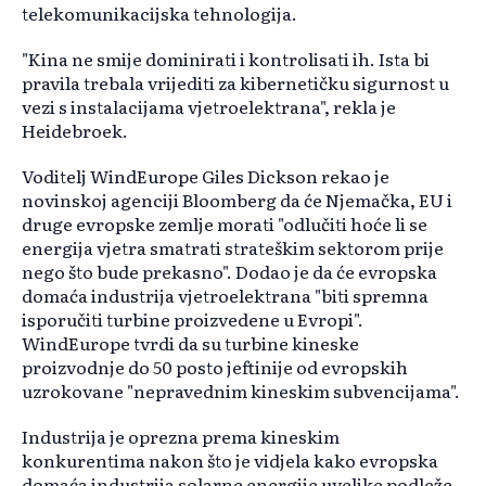
telekomunikacijska tehnologija.
"Kina ne smije dominirati i kontrolisati ih. Ista bi
pravila trebala vrijediti za kibernetičku sigurnost u
vezi s instalacijama vjetroelektrana", rekla je
Heidebroek.
Voditelj WindEurope Giles Dickson rekao je
novinskoj agenciji Bloomberg da će Njemačka, EU i
druge evropske zemlje morati "odlučiti hoće li se
energija vjetra smatrati strateškim sektorom prije
nego što bude prekasno". Dodao je da će evropska
domaća industrija vjetroelektrana "biti spremna
isporučiti turbine proizvedene u Evropi".
WindEurope tvrdi da su turbine kineske
proizvodnje do 50 posto jeftinije od evropskih
uzrokovane "nepravednim kineskim subvencijama".
Industrija je oprezna prema kineskim
konkurentima nakon što je vidjela kako evropska
domaća industrija solarne energije uvelike podleže