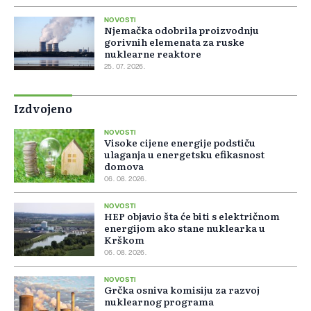
NOVOSTI
Njemačka odobrila proizvodnju
gorivnih elemenata za ruske
nuklearne reaktore
25. 07. 2026.
Izdvojeno
NOVOSTI
Visoke cijene energije podstiču
ulaganja u energetsku efikasnost
domova
06. 08. 2026.
NOVOSTI
HEP objavio šta će biti s električnom
energijom ako stane nuklearka u
Krškom
06. 08. 2026.
NOVOSTI
Grčka osniva komisiju za razvoj
nuklearnog programa