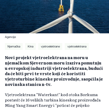
Agencije
Njemačka
Kina
vjetroelektrane
vjetroelektrana
Novi projekt vjetroelektrana na moru u
njemačkom Sjevernom moru izaziva pomutnju
u evropskoj industriji vjetroelektrana, budući
da će biti prvi te vrste koji će koristiti
vjetroturbine kineske proizvodnje, saopćila je
novinska stanica n-tv.
Vjetroelektrana "Waterkant" kod otoka Borkuma
postavit će 16 velikih turbina kineskog proizvođača
Ming Yang Smart Energy i "poticat će prijeko