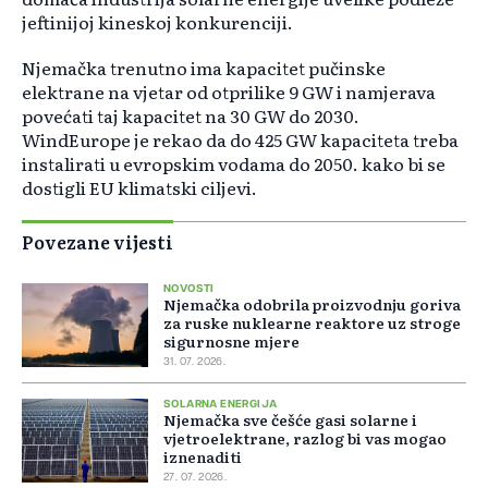
jeftinijoj kineskoj konkurenciji.
Njemačka trenutno ima kapacitet pučinske
elektrane na vjetar od otprilike 9 GW i namjerava
povećati taj kapacitet na 30 GW do 2030.
WindEurope je rekao da do 425 GW kapaciteta treba
instalirati u evropskim vodama do 2050. kako bi se
dostigli EU klimatski ciljevi.
Povezane vijesti
NOVOSTI
Njemačka odobrila proizvodnju goriva
za ruske nuklearne reaktore uz stroge
sigurnosne mjere
31. 07. 2026.
SOLARNA ENERGIJA
Njemačka sve češće gasi solarne i
vjetroelektrane, razlog bi vas mogao
iznenaditi
27. 07. 2026.