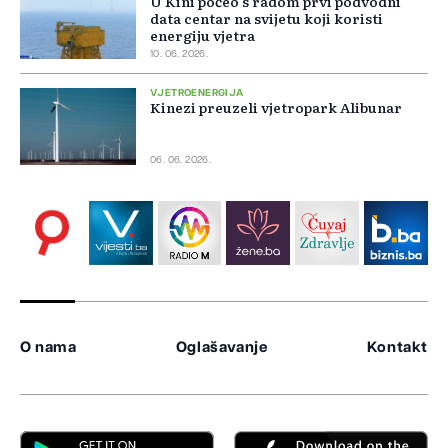
U Kini počeo s radom prvi podvodni
data centar na svijetu koji koristi
energiju vjetra
10. 06. 2026.
VJETROENERGIJA
Kinezi preuzeli vjetropark Alibunar
06. 06. 2026.
O nama
Oglašavanje
Kontakt