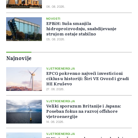
06. 08. 2026.
NOVOSTI
EPBiH: Suša smanjila
hidroproizvodnju, snabdijevanje
strujom ostaje stabilno
05. 08. 2026.
Najnovije
VJETROENERGIJA
EPCG pokrenuo najveći investicioni
ciklus u historiji: Širi VE Gvozd i gradi
HE Kruševo
27. 06. 2026.
VJETROENERGIJA
Veliki sporazum Britanije i Japana:
Poseban fokus na razvoj offshore
vjetroenergije
14. 06. 2026.
VJETROENERGIJA