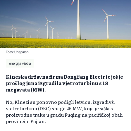
Foto: Unsplash
energija vjetra
Kineska državna firma Dongfang Electric još je
prošlog juna izgradila vjetroturbinu s 18
megavata (MW).
No, Kinezi su ponovno podigli letvicu, izgradivši
vjetroturbinu (DEC) snage 26 MW, koja je sišla s
proizvodne trake u gradu Fuqing na pacifičkoj obali
provincije Fujian.