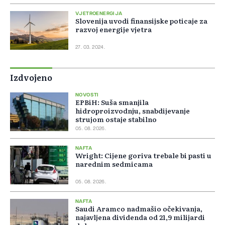
VJETROENERGIJA
Slovenija uvodi finansijske poticaje za
razvoj energije vjetra
27. 03. 2024.
Izdvojeno
NOVOSTI
EPBiH: Suša smanjila
hidroproizvodnju, snabdijevanje
strujom ostaje stabilno
05. 08. 2026.
NAFTA
Wright: Cijene goriva trebale bi pasti u
narednim sedmicama
05. 08. 2026.
NAFTA
Saudi Aramco nadmašio očekivanja,
najavljena dividenda od 21,9 milijardi