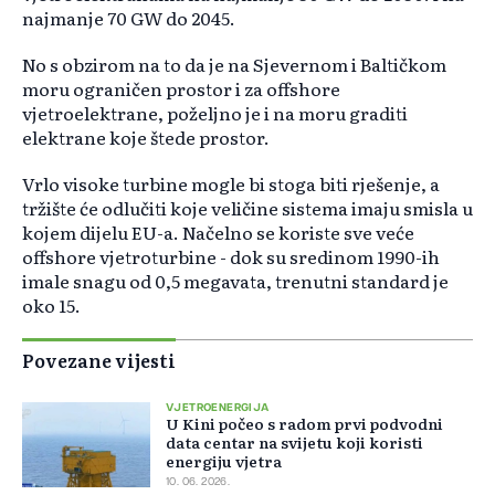
najmanje 70 GW do 2045.
No s obzirom na to da je na Sjevernom i Baltičkom
moru ograničen prostor i za offshore
vjetroelektrane, poželjno je i na moru graditi
elektrane koje štede prostor.
Vrlo visoke turbine mogle bi stoga biti rješenje, a
tržište će odlučiti koje veličine sistema imaju smisla u
kojem dijelu EU-a. Načelno se koriste sve veće
offshore vjetroturbine - dok su sredinom 1990-ih
imale snagu od 0,5 megavata, trenutni standard je
oko 15.
Povezane vijesti
VJETROENERGIJA
U Kini počeo s radom prvi podvodni
data centar na svijetu koji koristi
energiju vjetra
10. 06. 2026.