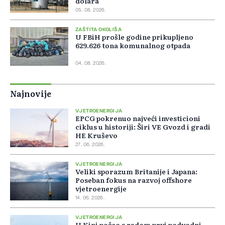
dolara
05. 08. 2026.
ZAŠTITA OKOLIŠA
U FBiH prošle godine prikupljeno
629.626 tona komunalnog otpada
04. 08. 2026.
Najnovije
VJETROENERGIJA
EPCG pokrenuo najveći investicioni
ciklus u historiji: Širi VE Gvozd i gradi
HE Kruševo
27. 06. 2026.
VJETROENERGIJA
Veliki sporazum Britanije i Japana:
Poseban fokus na razvoj offshore
vjetroenergije
14. 06. 2026.
VJETROENERGIJA
U Kini počeo s radom prvi podvodni