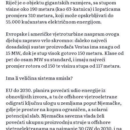
Riječ je o objektu gigantskih razmjera, sa stupom
visine oko 190 metara (kao 63-katnica) i lopaticama
promjera 310 metara, koji može opskrbljivati ​​do
55.000 kućanstava električnom energijom.
Evropske i američke vjetroturbine naspram ovoga
djeluju zapravo vrlo skromno: daleko najveći
dosadašnji sustav proizvođača Vestas ima snagu od
15 MW, dok je stup visok gotovo 150 metara. Klase od
pet do osam MW su standard, i imaju najveći
promjer rotora od 150 te visinu stupa od 117 metara.
Ima li veličina sistema smisla?
EU do 2030. planira povećati udio energije iz
obnovljivih izvora, a tu će offshore vjetroeletrane
odigrati ključnu ulogu u zemljama poput Njemačke,
gdje je prostor na kopnu ograničen, a solarni
potencijal slab. Njemačka savezna vlada želi
povećati ukupnu proizvodnju struje u offshore
vjetroelektranama na najmanje 30 GW do 2030. i na