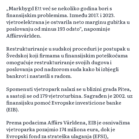
„Markbygd Ett već se nekoliko godina bori s
finansijskim problemima. Između 2017. i 2023.
vjetroelektrana je ostvarila neto marginu gubitka u
poslovanju od minus 193 odsto“, napominje
Affärsvärlden.
Restrukturiranje u sudskoj proceduri je postupak u
Švedskoj koji firmama u finansijskim poteškoćama
omogućuje restrukturiranje svojih dugova i
poslovanja pod nadzorom suda kako bi izbjegli
bankrot i nastavili s radom.
Spomenuti vjetropark nalazi se u blizini grada Pitea,
a sastoji se od 179 vjetroturbina. Sagrađen je 2002. uz
finansijsku pomoć Evropske investicione banke
(EIB).
Prema podacima Affärs Världena, EIB je osnivačima
vjetroparka pozajmio 174 miliona eura, dok je
Evropski fond za strateška ulaganja (EFSI),