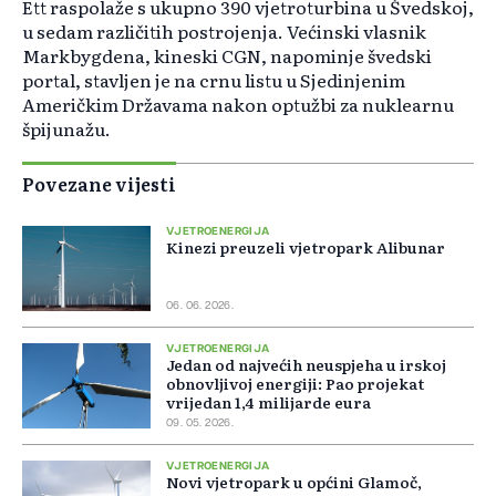
Ett raspolaže s ukupno 390 vjetroturbina u Švedskoj,
u sedam različitih postrojenja. Većinski vlasnik
Markbygdena, kineski CGN, napominje švedski
portal, stavljen je na crnu listu u Sjedinjenim
Američkim Državama nakon optužbi za nuklearnu
špijunažu.
Povezane vijesti
VJETROENERGIJA
Kinezi preuzeli vjetropark Alibunar
06. 06. 2026.
VJETROENERGIJA
Jedan od najvećih neuspjeha u irskoj
obnovljivoj energiji: Pao projekat
vrijedan 1,4 milijarde eura
09. 05. 2026.
VJETROENERGIJA
Novi vjetropark u općini Glamoč,