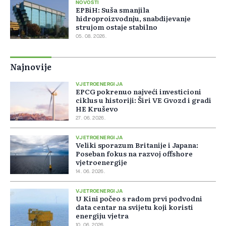
NOVOSTI
EPBiH: Suša smanjila
hidroproizvodnju, snabdijevanje
strujom ostaje stabilno
05. 08. 2026.
Najnovije
VJETROENERGIJA
EPCG pokrenuo najveći investicioni
ciklus u historiji: Širi VE Gvozd i gradi
HE Kruševo
27. 06. 2026.
VJETROENERGIJA
Veliki sporazum Britanije i Japana:
Poseban fokus na razvoj offshore
vjetroenergije
14. 06. 2026.
VJETROENERGIJA
U Kini počeo s radom prvi podvodni
data centar na svijetu koji koristi
energiju vjetra
10. 06. 2026.