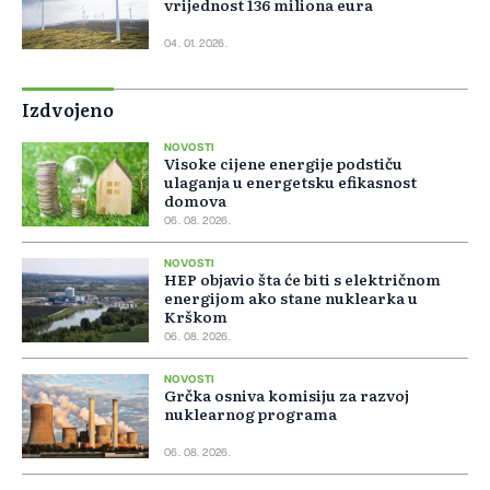
vrijednost 136 miliona eura
04. 01. 2026.
Izdvojeno
NOVOSTI
Visoke cijene energije podstiču
ulaganja u energetsku efikasnost
domova
06. 08. 2026.
NOVOSTI
HEP objavio šta će biti s električnom
energijom ako stane nuklearka u
Krškom
06. 08. 2026.
NOVOSTI
Grčka osniva komisiju za razvoj
nuklearnog programa
06. 08. 2026.