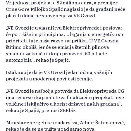
Vrijednost projekta je 82 miliona eura, a premijer
Crne Gore Milojko Spajić naglasio je da građani neće
plaćati dodatne subvencije za VE Gvozd.
„VE Gvozd je u vlasništvu Elektroprivrede i poslovat
će po tržišnim principima. Ulaganja u energetiku su
prioritet i tu je naša razvojna prilika. U VE Gvozdu
štitimo okoliš, jer će se emisija štetnih plinova
smanjiti za količinu koju proizvodi 60 hiljade
automobila“, rekao je Spajić.
Istaknuo je da je VE Gvozd jedan od najvažnijih
projekata u modernoj povijesti zemlje.
„VE Gvozd je najbolja potvrda da Elektroprivreda CG
ima resurse i kapacitete za finalizaciju projekata ove
veličine i isključivo u korist države i naših građana“,
rekao je Spajić, prenosi SEEbiz.
Ministar energetike i rudarstva, Admir Šahmanović,
rekao je da se ne pušta u rad samo nova