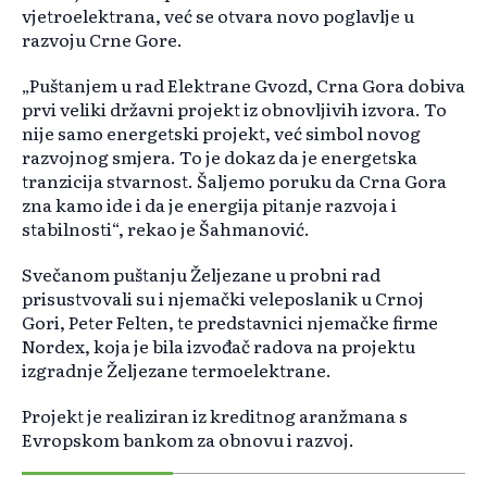
vjetroelektrana, već se otvara novo poglavlje u
razvoju Crne Gore.
„Puštanjem u rad Elektrane Gvozd, Crna Gora dobiva
prvi veliki državni projekt iz obnovljivih izvora. To
nije samo energetski projekt, već simbol novog
razvojnog smjera. To je dokaz da je energetska
tranzicija stvarnost. Šaljemo poruku da Crna Gora
zna kamo ide i da je energija pitanje razvoja i
stabilnosti“, rekao je Šahmanović.
Svečanom puštanju Željezane u probni rad
prisustvovali su i njemački veleposlanik u Crnoj
Gori, Peter Felten, te predstavnici njemačke firme
Nordex, koja je bila izvođač radova na projektu
izgradnje Željezane termoelektrane.
Projekt je realiziran iz kreditnog aranžmana s
Evropskom bankom za obnovu i razvoj.