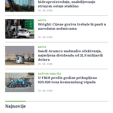
hidroproizvodnju, snabdijevanje
strujom ostaje stabilno
05. 08. 2026.
NAFTA
Wright: Cijene goriva trebale bi pasti u
narednim sedmicama
05. 08. 2026.
NAFTA
Saudi Aramco nadmašio očekivanja,
najavljena dividenda od 21,9 milijardi
dolara
05. 08. 2026.
ZAŠTITA OKOLIŠA
U FBiH prošle godine prikupljeno
629.626 tona komunalnog otpada
04. 08. 2026.
Najnovije