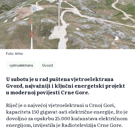
Foto: Arhiv
vjetroelektrana
Gvozd
U subotu je u rad puštena vjetroelektrana
Gvozd, najvažniji i ključni energetski projekt
u modernoj povijesti Crne Gore.
Riječ je o najvećoj vjetroelektrani u Crnoj Gori,
kapaciteta 150 gigavat-sati električne energije, što je
dovoljno za opskrbu 25.000 kućanstava električnom
energijom, izvijestila je Radiotelevizija Crne Gore.