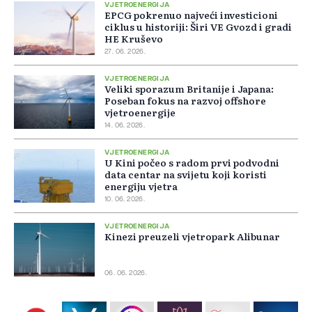
VJETROENERGIJA
EPCG pokrenuo najveći investicioni
ciklus u historiji: Širi VE Gvozd i gradi
HE Kruševo
27. 06. 2026.
VJETROENERGIJA
Veliki sporazum Britanije i Japana:
Poseban fokus na razvoj offshore
vjetroenergije
14. 06. 2026.
VJETROENERGIJA
U Kini počeo s radom prvi podvodni
data centar na svijetu koji koristi
energiju vjetra
10. 06. 2026.
VJETROENERGIJA
Kinezi preuzeli vjetropark Alibunar
06. 06. 2026.