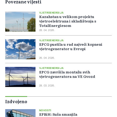
Povezane vijesti
VJETROENERGIJA
Kazahstan u velikom projektu
vjetroelektrana i skladištenja s
TotalEnergiesom
28. 04. 2026.
VJETROENERGIJA
EPCG pustila u rad najveći kopneni
vjetrogenerator u Evropi
26. 04. 2026.
VJETROENERGIJA
EPCG završila montažu svih
vjetrogeneratora na VE Gvozd
28. 03. 2026.
Izdvojeno
NOVOSTI
EPBiH: Suša smanjila