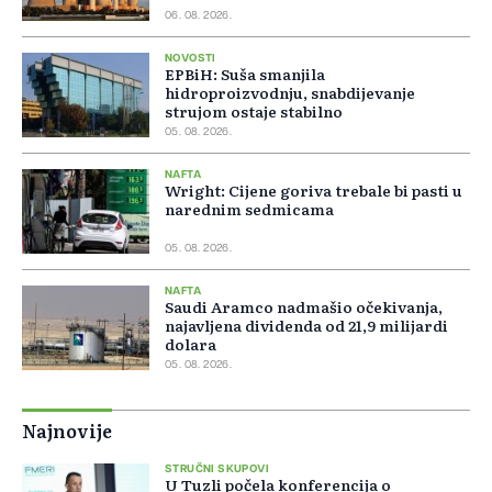
06. 08. 2026.
NOVOSTI
EPBiH: Suša smanjila
hidroproizvodnju, snabdijevanje
strujom ostaje stabilno
05. 08. 2026.
NAFTA
Wright: Cijene goriva trebale bi pasti u
narednim sedmicama
05. 08. 2026.
NAFTA
Saudi Aramco nadmašio očekivanja,
najavljena dividenda od 21,9 milijardi
dolara
05. 08. 2026.
Najnovije
STRUČNI SKUPOVI
U Tuzli počela konferencija o