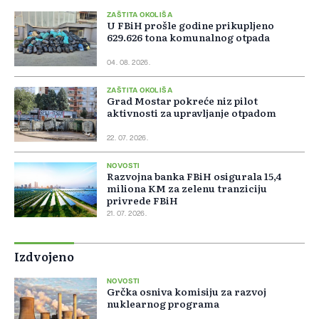
ZAŠTITA OKOLIŠA
U FBiH prošle godine prikupljeno
629.626 tona komunalnog otpada
04. 08. 2026.
ZAŠTITA OKOLIŠA
Grad Mostar pokreće niz pilot
aktivnosti za upravljanje otpadom
22. 07. 2026.
NOVOSTI
Razvojna banka FBiH osigurala 15,4
miliona KM za zelenu tranziciju
privrede FBiH
21. 07. 2026.
Izdvojeno
NOVOSTI
Grčka osniva komisiju za razvoj
nuklearnog programa