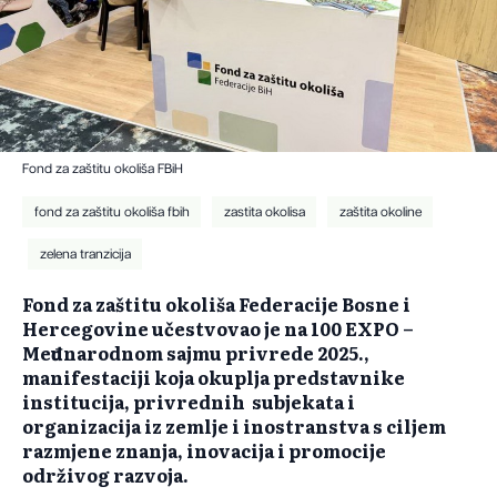
Fond za zaštitu okoliša FBiH
fond za zaštitu okoliša fbih
zastita okolisa
zaštita okoline
zelena tranzicija
Fond za zaštitu okoliša Federacije Bosne i
Hercegovine učestvovao je na 100 EXPO –
Međunarodnom sajmu privrede 2025.,
manifestaciji koja okuplja predstavnike
institucija, privrednih subjekata i
organizacija iz zemlje i inostranstva s ciljem
razmjene znanja, inovacija i promocije
održivog razvoja.