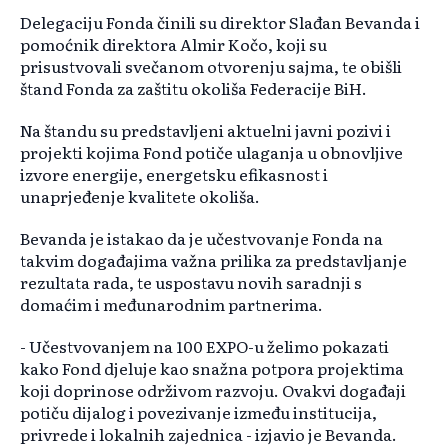
Delegaciju Fonda činili su direktor Slađan Bevanda i
pomoćnik direktora Almir Kočo, koji su
prisustvovali svečanom otvorenju sajma, te obišli
štand Fonda za zaštitu okoliša Federacije BiH.
Na štandu su predstavljeni aktuelni javni pozivi i
projekti kojima Fond potiče ulaganja u obnovljive
izvore energije, energetsku efikasnost i
unaprjeđenje kvalitete okoliša.
Bevanda je istakao da je učestvovanje Fonda na
takvim događajima važna prilika za predstavljanje
rezultata rada, te uspostavu novih saradnji s
domaćim i međunarodnim partnerima.
- Učestvovanjem na 100 EXPO-u želimo pokazati
kako Fond djeluje kao snažna potpora projektima
koji doprinose održivom razvoju. Ovakvi događaji
potiču dijalog i povezivanje između institucija,
privrede i lokalnih zajednica - izjavio je Bevanda.