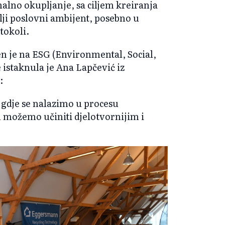
lno okupljanje, sa ciljem kreiranja
olji poslovni ambijent, posebno u
tokoli.
n je na ESG (Environmental, Social,
istaknula je Ana Lapčević iz
:
o gdje se nalazimo u procesu
 možemo učiniti djelotvornijim i