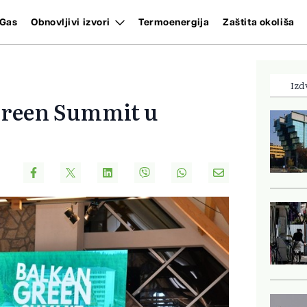
Gas
Obnovljivi izvori
Termoenergija
Zaštita okoliša
Izd
Green Summit u