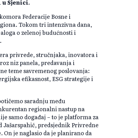
 u Sjenici.
 komora Federacije Bosne i
giona. Tokom tri intenzivna dana,
jaloga o zelenoj budućnosti i
.
era privrede, stručnjaka, inovatora i
roz niz panela, predavanja i
učne teme savremenog poslovanja:
ergijska efikasnost, ESG strategije i
, potičemo saradnju među
nkurentan regionalni nastup na
e samo događaj – to je platforma za
d Jašarspahić, predsjednik Privredne
 On je naglasio da je planirano da