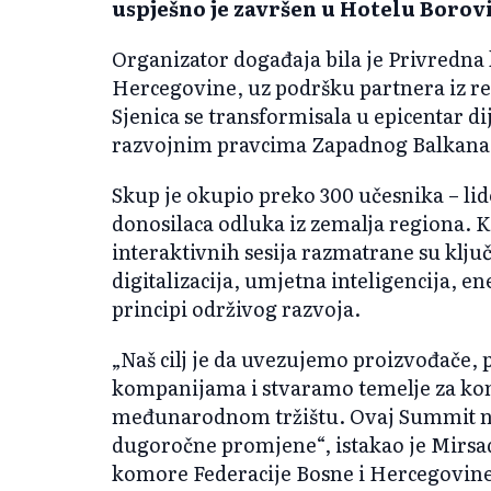
uspješno je završen u Hotelu Borovi
Organizator događaja bila je Privredna
Hercegovine, uz podršku partnera iz re
Sjenica se transformisala u epicentar di
razvojnim pravcima Zapadnog Balkana
Skup je okupio preko 300 učesnika – lid
donosilaca odluka iz zemalja regiona. K
interaktivnih sesija razmatrane su klj
digitalizacija, umjetna inteligencija, en
principi održivog razvoja.
„Naš cilj je da uvezujemo proizvođače
kompanijama i stvaramo temelje za ko
međunarodnom tržištu. Ovaj Summit nij
dugoročne promjene“, istakao je Mirsa
komore Federacije Bosne i Hercegovine.