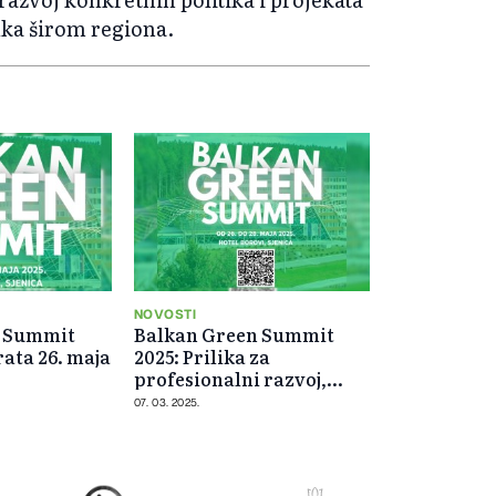
uka širom regiona.
NOVOSTI
n Summit
Balkan Green Summit
rata 26. maja
2025: Prilika za
profesionalni razvoj,
umrežavanje i razmjenu
07. 03. 2025.
iskustava