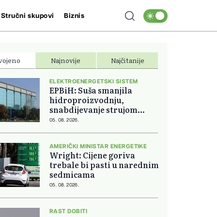
Stručni skupovi
Biznis
vojeno
Najnovije
Najčitanije
ELEKTROENERGETSKI SISTEM
EPBiH: Suša smanjila
hidroproizvodnju,
snabdijevanje strujom
ostaje stabilno
05. 08. 2026.
AMERIČKI MINISTAR ENERGETIKE
Wright: Cijene goriva
trebale bi pasti u narednim
sedmicama
05. 08. 2026.
RAST DOBITI