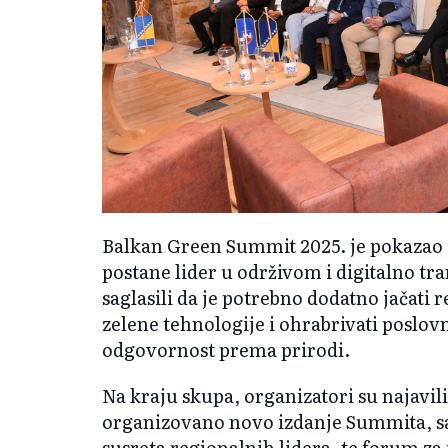
Balkan Green Summit 2025. je pokazao 
postane lider u održivom i digitalno tr
saglasili da je potrebno dodatno jačati
zelene tehnologije i ohrabrivati poslovn
odgovornost prema prirodi.
Na kraju skupa, organizatori su najavili
organizovano novo izdanje Summita, sa 
susreta regionalnih lidera, te forum za 