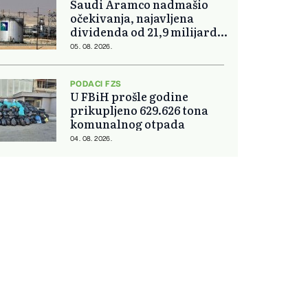
Saudi Aramco nadmašio
očekivanja, najavljena
dividenda od 21,9 milijardi
dolara
05. 08. 2026.
PODACI FZS
U FBiH prošle godine
prikupljeno 629.626 tona
komunalnog otpada
04. 08. 2026.