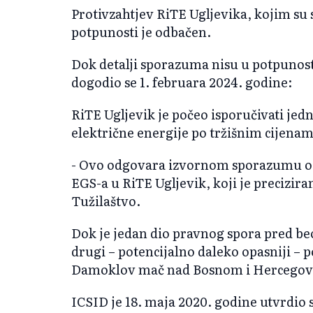
Protivzahtjev RiTE Ugljevika, kojim su s
potpunosti je odbačen.
Dok detalji sporazuma nisu u potpunost
dogodio se 1. februara 2024. godine:
RiTE Ugljevik je počeo isporučivati jed
električne energije po tržišnim cijena
- Ovo odgovara izvornom sporazumu o 
EGS-a u RiTE Ugljevik, koji je precizi
Tužilaštvo.
Dok je jedan dio pravnog spora pred b
drugi – potencijalno daleko opasniji – p
Damoklov mač nad Bosnom i Hercegovi
ICSID je 18. maja 2020. godine utvrdio s