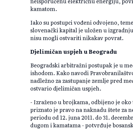
neisporučenu električnu energiju, povr
kamatom.
Iako su postupci vođeni odvojeno, temelj
slovenački kapital je uložen u izgradnj
nisu mogli ostvariti nikakav povrat.
Djelimičan uspjeh u Beogradu
Beogradski arbitražni postupak je u m
ishodom. Kako navodi Pravobranilaštvo
nadležno za zastupanje zemlje pred m
ostvario djelimičan uspjeh.
- Izraženo u brojkama, odbijeno je oko
priznato je pravo na naknadu štete za 
periodu od 12. juna 2011. do 31. decemb
dugom i kamatama - potvrđuje bosansko