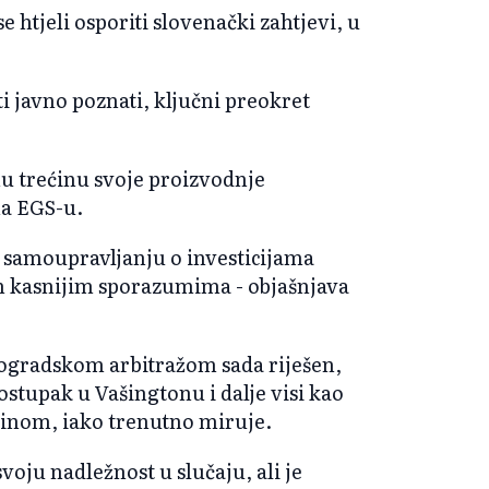
e htjeli osporiti slovenački zahtjevi, u
i javno poznati, ključni preokret
nu trećinu svoje proizvodnje
ma EGS-u.
samoupravljanju o investicijama
ran kasnijim sporazumima - objašnjava
eogradskom arbitražom sada riješen,
ostupak u Vašingtonu i dalje visi kao
nom, iako trenutno miruje.
voju nadležnost u slučaju, ali je