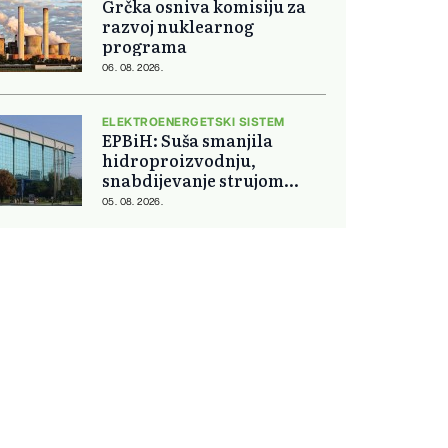
Grčka osniva komisiju za
razvoj nuklearnog
programa
06. 08. 2026.
ELEKTROENERGETSKI SISTEM
EPBiH: Suša smanjila
hidroproizvodnju,
snabdijevanje strujom
ostaje stabilno
05. 08. 2026.