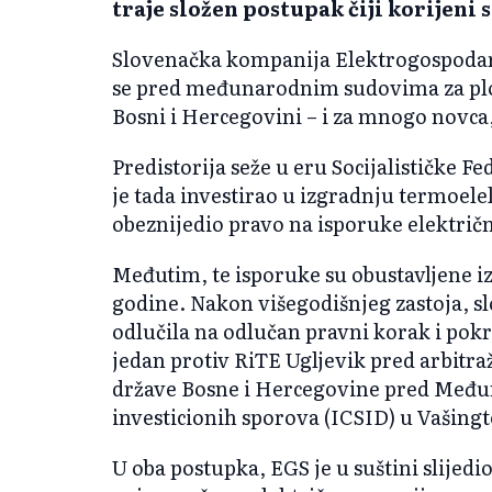
traje složen postupak čiji korijeni 
Slovenačka kompanija Elektrogospodars
se pred međunarodnim sudovima za plod
Bosni i Hercegovini – i za mnogo novca,
Predistorija seže u eru Socijalističke F
je tada investirao u izgradnju termoele
obeznijedio pravo na isporuke električn
Međutim, te isporuke su obustavljene i
godine. Nakon višegodišnjeg zastoja, s
odlučila na odlučan pravni korak i pok
jedan protiv RiTE Ugljevik pred arbitr
države Bosne i Hercegovine pred Među
investicionih sporova (ICSID) u Vašing
U oba postupka, EGS je u suštini slijedio