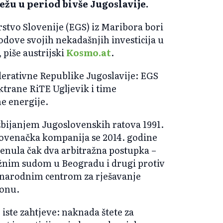
sežu u period bivše Jugoslavije.
tvo Slovenije (EGS) iz Maribora bori
ove svojih nekadašnjih investicija u
 piše austrijski
Kosmo.at
.
ederativne Republike Jugoslavije: EGS
ktrane RiTE Ugljevik i time
e energije.
zbijanjem Jugoslovenskih ratova 1991.
lovenačka kompanija se 2014. godine
renula čak dva arbitražna postupka –
ažnim sudom u Beogradu i drugi protiv
narodnim centrom za rješavanje
tonu.
 iste zahtjeve: naknada štete za