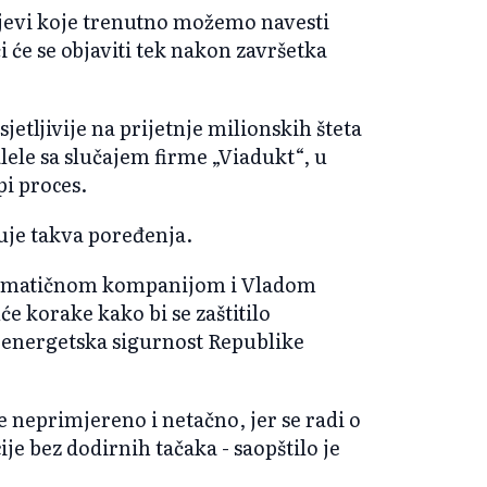
rojevi koje trenutno možemo navesti
i će se objaviti tek nakon završetka
jetljivije na prijetnje milionskih šteta
alele sa slučajem firme „Viadukt“, u
pi proces.
je takva poređenja.
 s matičnom kompanijom i Vladom
 korake kako bi se zaštitilo
 energetska sigurnost Republike
e neprimjereno i netačno, jer se radi o
ije bez dodirnih tačaka - saopštilo je