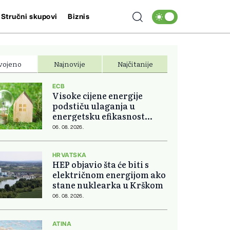
Stručni skupovi
Biznis
vojeno
Najnovije
Najčitanije
ECB
Visoke cijene energije
podstiču ulaganja u
energetsku efikasnost
domova
06. 08. 2026.
HRVATSKA
HEP objavio šta će biti s
električnom energijom ako
stane nuklearka u Krškom
06. 08. 2026.
ATINA