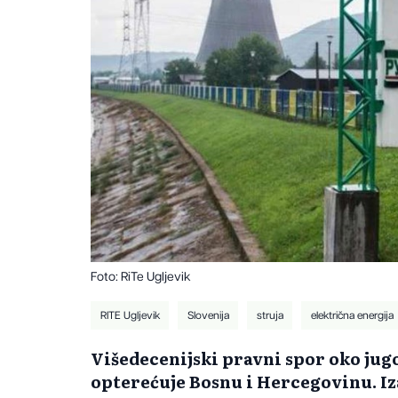
Foto: RiTe Ugljevik
RITE Ugljevik
Slovenija
struja
električna energija
Višedecenijski pravni spor oko jugo
opterećuje Bosnu i Hercegovinu. Iz