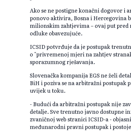
Ako se ne postigne konačni dogovor i 
ponovo aktivira, Bosna i Hercegovina b
milionskim zahtjevima – ovaj put pre
odluke obavezujuće.
ICSID potvrđuje da je postupak trenutno
o "privremenoj mjeri na zahtjev strana
sporazumnog rješavanja.
Slovenačka kompanija EGS ne želi detal
BiH i poziva se na arbitražni postupak 
uvijek u toku.
- Budući da arbitražni postupak nije z
detalje. Sve trenutno javno dostupne i
zvaničnoj web stranici ICSID-a - objasni
međunarodni pravni postupak i postojeć