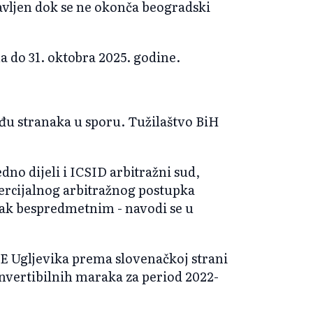
avljen dok se ne okonča beogradski
do 31. oktobra 2025. godine.
u stranaka u sporu. Tužilaštvo BiH
dno dijeli i ICSID arbitražni sud,
rcijalnog arbitražnog postupka
upak bespredmetnim - navodi se u
E Ugljevika prema slovenačkoj strani
konvertibilnih maraka za period 2022-