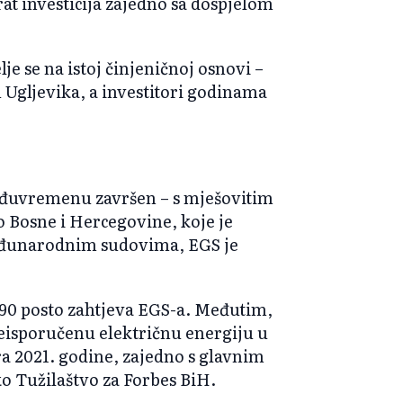
at investicija zajedno sa dospjelom
e se na istoj činjeničnoj osnovi –
u Ugljevika, a investitori godinama
eđuvremenu završen – s mješovitim
 Bosne i Hercegovine, koje je
eđunarodnim sudovima, EGS je
 90 posto zahtjeva EGS-a. Međutim,
neisporučenu električnu energiju u
ra 2021. godine, zajedno s glavnim
 Tužilaštvo za Forbes BiH.