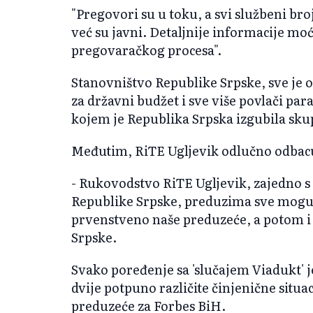
"Pregovori su u toku, a svi službeni b
već su javni. Detaljnije informacije moć
pregovaračkog procesa".
Stanovništvo Republike Srpske, sve je os
za državni budžet i sve više povlači par
kojem je Republika Srpska izgubila sku
Međutim, RiTE Ugljevik odlučno odbacu
- Rukovodstvo RiTE Ugljevik, zajedno
Republike Srpske, preduzima sve moguće
prvenstveno naše preduzeće, a potom i
Srpske.
Svako poređenje sa 'slučajem Viadukt' j
dvije potpuno različite činjenične situac
preduzeće za Forbes BiH.