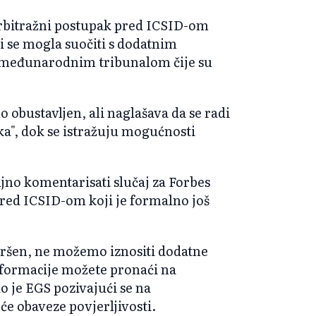
arbitražni postupak pred ICSID-om
i se mogla suočiti s dodatnim
d međunarodnim tribunalom čije su
 obustavljen, ali naglašava da se radi
ka", dok se istražuju mogućnosti
jno komentarisati slučaj za Forbes
pred ICSID-om koji je formalno još
avršen, ne možemo iznositi dodatne
nformacije možete pronaći na
o je EGS pozivajući se na
e obaveze povjerljivosti.