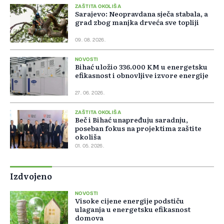
ZAŠTITA OKOLIŠA
Sarajevo: Neopravdana sječa stabala, a
grad zbog manjka drveća sve topliji
09. 08. 2026.
NOVOSTI
Bihać uložio 336.000 KM u energetsku
efikasnost i obnovljive izvore energije
27. 06. 2026.
ZAŠTITA OKOLIŠA
Beč i Bihać unapređuju saradnju,
poseban fokus na projektima zaštite
okoliša
01. 05. 2026.
Izdvojeno
NOVOSTI
Visoke cijene energije podstiču
ulaganja u energetsku efikasnost
domova