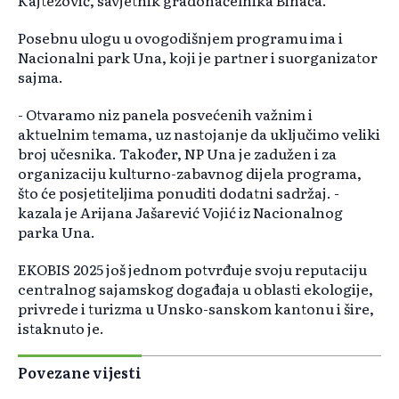
Kajtezović, savjetnik gradonačelnika Bihaća.
Posebnu ulogu u ovogodišnjem programu ima i
Nacionalni park Una, koji je partner i suorganizator
sajma.
- Otvaramo niz panela posvećenih važnim i
aktuelnim temama, uz nastojanje da uključimo veliki
broj učesnika. Također, NP Una je zadužen i za
organizaciju kulturno-zabavnog dijela programa,
što će posjetiteljima ponuditi dodatni sadržaj. -
kazala je Arijana Jašarević Vojić iz Nacionalnog
parka Una.
EKOBIS 2025 još jednom potvrđuje svoju reputaciju
centralnog sajamskog događaja u oblasti ekologije,
privrede i turizma u Unsko-sanskom kantonu i šire,
istaknuto je.
Povezane vijesti