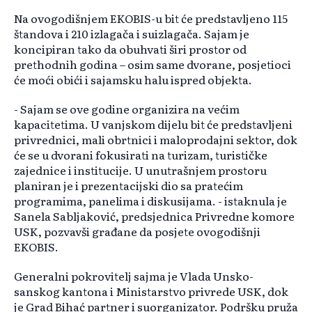
Na ovogodišnjem EKOBIS-u bit će predstavljeno 115
štandova i 210 izlagača i suizlagača. Sajam je
koncipiran tako da obuhvati širi prostor od
prethodnih godina – osim same dvorane, posjetioci
će moći obići i sajamsku halu ispred objekta.
- Sajam se ove godine organizira na većim
kapacitetima. U vanjskom dijelu bit će predstavljeni
privrednici, mali obrtnici i maloprodajni sektor, dok
će se u dvorani fokusirati na turizam, turističke
zajednice i institucije. U unutrašnjem prostoru
planiran je i prezentacijski dio sa pratećim
programima, panelima i diskusijama. - istaknula je
Sanela Sabljaković, predsjednica Privredne komore
USK, pozvavši građane da posjete ovogodišnji
EKOBIS.
Generalni pokrovitelj sajma je Vlada Unsko-
sanskog kantona i Ministarstvo privrede USK, dok
je Grad Bihać partner i suorganizator. Podršku pruža