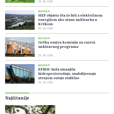
06. 08. 2026.
NOVOSTI
HEP objavio šta će biti s električnom
energijom ako stane nuklearka u
Krškom
06. 08. 2026.
NOVOSTI
Grčka osniva komisiju za razvoj
nuklearnog programa
06. 08. 2026.
NOVOSTI
EPBiH: Suša smanjila
hidroproizvodnju, snabdijevanje
strujom ostaje stabilno
05. 08. 2026.
Najčitanije