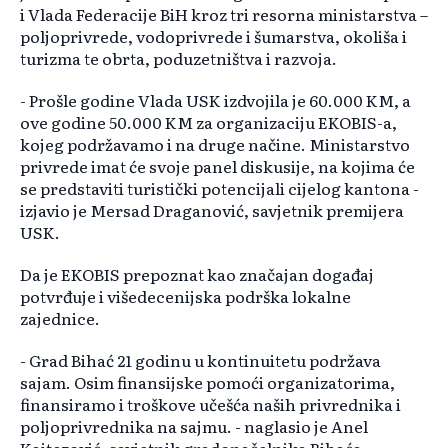
i Vlada Federacije BiH kroz tri resorna ministarstva –
poljoprivrede, vodoprivrede i šumarstva, okoliša i
turizma te obrta, poduzetništva i razvoja.
- Prošle godine Vlada USK izdvojila je 60.000 KM, a
ove godine 50.000 KM za organizaciju EKOBIS-a,
kojeg podržavamo i na druge načine. Ministarstvo
privrede imat će svoje panel diskusije, na kojima će
se predstaviti turistički potencijali cijelog kantona -
izjavio je Mersad Draganović, savjetnik premijera
USK.
Da je EKOBIS prepoznat kao značajan događaj
potvrđuje i višedecenijska podrška lokalne
zajednice.
- Grad Bihać 21 godinu u kontinuitetu podržava
sajam. Osim finansijske pomoći organizatorima,
finansiramo i troškove učešća naših privrednika i
poljoprivrednika na sajmu. - naglasio je Anel