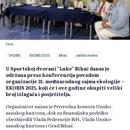
Fena
EKOBIS
EKOBIS 2025
Bihać
zaštita okoline
U Sportskoj dvorani "Luke" Bihać danas je
održana press konferencija povodom
organizacije 21. međunarodnog sajma ekologije –
EKOBIS 2025, koji će i ove godine okupiti veliki
broj izlagača i posjetitelja.
Organizator sajma je Privredna komora Unsko-
sanskog kantona, dok su finansijsku podršku
obezbijedili Vlada Federacije BiH, Vlada Unsko-
sanskog kantona i Grad Bihać.