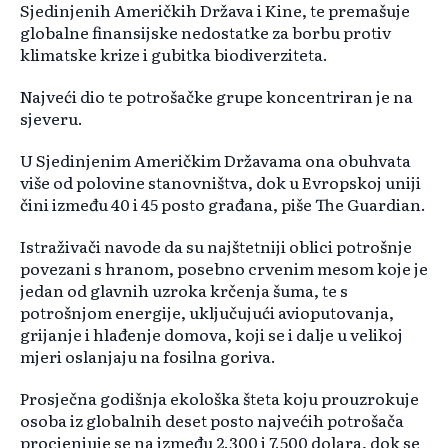
Sjedinjenih Američkih Država i Kine, te premašuje
globalne finansijske nedostatke za borbu protiv
klimatske krize i gubitka biodiverziteta.
Najveći dio te potrošačke grupe koncentriran je na
sjeveru.
U Sjedinjenim Američkim Državama ona obuhvata
više od polovine stanovništva, dok u Evropskoj uniji
čini između 40 i 45 posto građana, piše The Guardian.
Istraživači navode da su najštetniji oblici potrošnje
povezani s hranom, posebno crvenim mesom koje je
jedan od glavnih uzroka krčenja šuma, te s
potrošnjom energije, uključujući avioputovanja,
grijanje i hlađenje domova, koji se i dalje u velikoj
mjeri oslanjaju na fosilna goriva.
Prosječna godišnja ekološka šteta koju prouzrokuje
osoba iz globalnih deset posto najvećih potrošača
procjenjuje se na između 2.300 i 7.500 dolara, dok se