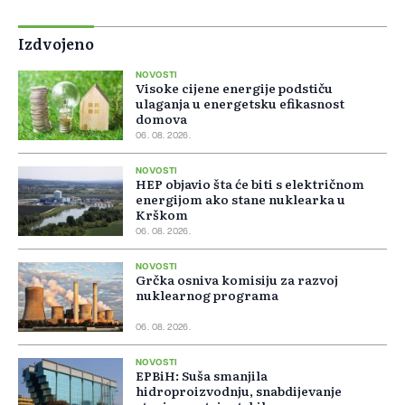
Izdvojeno
NOVOSTI
Visoke cijene energije podstiču
ulaganja u energetsku efikasnost
domova
06. 08. 2026.
NOVOSTI
HEP objavio šta će biti s električnom
energijom ako stane nuklearka u
Krškom
06. 08. 2026.
NOVOSTI
Grčka osniva komisiju za razvoj
nuklearnog programa
06. 08. 2026.
NOVOSTI
EPBiH: Suša smanjila
hidroproizvodnju, snabdijevanje