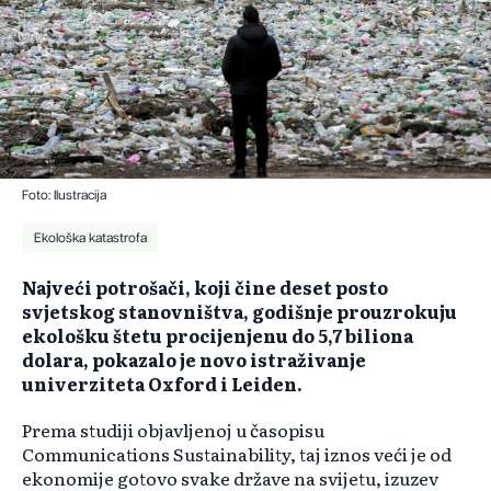
Foto: Ilustracija
Ekološka katastrofa
Najveći potrošači, koji čine deset posto
svjetskog stanovništva, godišnje prouzrokuju
ekološku štetu procijenjenu do 5,7 biliona
dolara, pokazalo je novo istraživanje
univerziteta Oxford i Leiden.
Prema studiji objavljenoj u časopisu
Communications Sustainability, taj iznos veći je od
ekonomije gotovo svake države na svijetu, izuzev