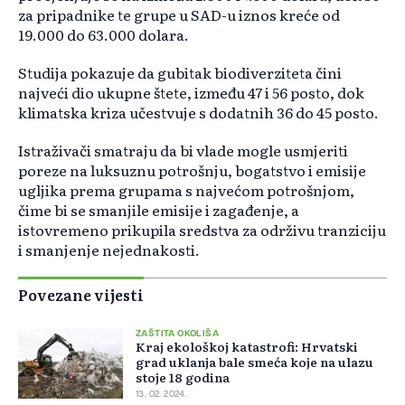
za pripadnike te grupe u SAD-u iznos kreće od
19.000 do 63.000 dolara.
Studija pokazuje da gubitak biodiverziteta čini
najveći dio ukupne štete, između 47 i 56 posto, dok
klimatska kriza učestvuje s dodatnih 36 do 45 posto.
Istraživači smatraju da bi vlade mogle usmjeriti
poreze na luksuznu potrošnju, bogatstvo i emisije
ugljika prema grupama s najvećom potrošnjom,
čime bi se smanjile emisije i zagađenje, a
istovremeno prikupila sredstva za održivu tranziciju
i smanjenje nejednakosti.
Povezane vijesti
ZAŠTITA OKOLIŠA
Kraj ekološkoj katastrofi: Hrvatski
grad uklanja bale smeća koje na ulazu
stoje 18 godina
13. 02. 2024.