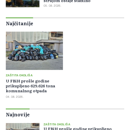
strujom ostaje stabilno
05. 08. 2026.
Najčitanije
ZAŠTITA OKOLIŠA
U FBiH prošle godine
prikupljeno 629.626 tona
komunalnog otpada
04. 08. 2026.
Najnovije
ZAŠTITA OKOLIŠA
U FBiH prošle godine prikupljeno