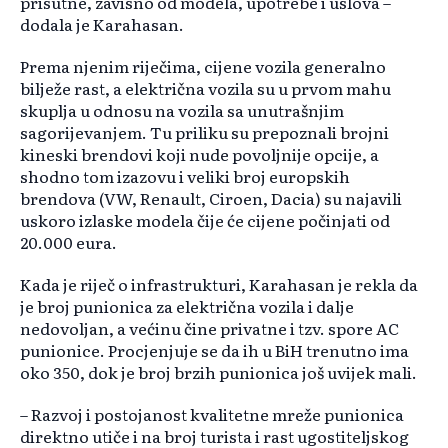
prisutne, zavisno od modela, upotrebe i uslova –
dodala je Karahasan.
Prema njenim riječima, cijene vozila generalno
bilježe rast, a električna vozila su u prvom mahu
skuplja u odnosu na vozila sa unutrašnjim
sagorijevanjem. Tu priliku su prepoznali brojni
kineski brendovi koji nude povoljnije opcije, a
shodno tom izazovu i veliki broj europskih
brendova (VW, Renault, Ciroen, Dacia) su najavili
uskoro izlaske modela čije će cijene počinjati od
20.000 eura.
Kada je riječ o infrastrukturi, Karahasan je rekla da
je broj punionica za električna vozila i dalje
nedovoljan, a većinu čine privatne i tzv. spore AC
punionice. Procjenjuje se da ih u BiH trenutno ima
oko 350, dok je broj brzih punionica još uvijek mali.
– Razvoj i postojanost kvalitetne mreže punionica
direktno utiče i na broj turista i rast ugostiteljskog