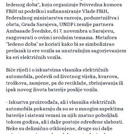
ledenog doba“, koju organizuje Privredna komora
FBiH uz podršku i sufinansiranje Vlade FBiH,
Federalnog ministarstva razvoja, poduzetništva i
obrta, Grada Sarajeva, UNDP i zemlje partnera
Ambasade Švedske, 6 i 7. novembra u Sarajevu,
razgovarati o ovim i srodnim temama. Metafora
"ledeno doba" se koristi kako bi se simbolizirao
prelazak iz ere vozila sa unutrašnjim sagorjevanjem
ka eri električnih vozila.
Biće riječi i o iskustvima vlasnika električnih
automobila, počevši od životnog vijeka, kvarova,
troškova, zamjene, pa do reciklaže, zbrinjavanja ili
ipak novog života baterije poslije vozila.
- Iskustva proizvođača, ali i vlasnika električnih
automobila pokazuju da su se u mnogim aspektima
baterije i sistemi vezani za njih znatno poboljšali
tokom godina, ali i dalje postoje određene slabosti.
Neke su delimično otklonjene, druge su i dalje