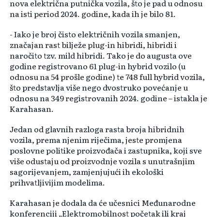
nova električna putnička vozila, što je pad u odnosu
na isti period 2024. godine, kada ih je bilo 81.
- Iako je broj čisto električnih vozila smanjen,
značajan rast bilježe plug-in hibridi, hibridi i
naročito tzv. mild hibridi. Tako je do augusta ove
godine registrovano 61 plug-in hybrid vozilo (u
odnosu na 54 prošle godine) te 748 full hybrid vozila,
što predstavlja više nego dvostruko povećanje u
odnosu na 349 registrovanih 2024. godine – istakla je
Karahasan.
Jedan od glavnih razloga rasta broja hibridnih
vozila, prema njenim riječima, jeste promjena
poslovne politike proizvođača i zastupnika, koji sve
više odustaju od proizvodnje vozila s unutrašnjim
sagorijevanjem, zamjenjujući ih ekološki
prihvatljivijim modelima.
Karahasan je dodala da će učesnici Međunarodne
konferenciji „Elektromobilnost početak ili kraj