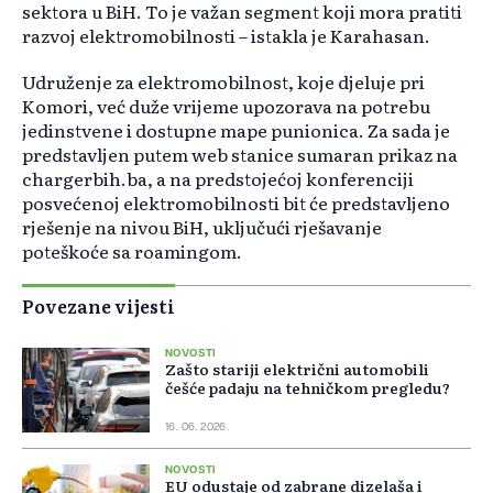
sektora u BiH. To je važan segment koji mora pratiti
razvoj elektromobilnosti – istakla je Karahasan.
Udruženje za elektromobilnost, koje djeluje pri
Komori, već duže vrijeme upozorava na potrebu
jedinstvene i dostupne mape punionica. Za sada je
predstavljen putem web stanice sumaran prikaz na
chargerbih.ba, a na predstojećoj konferenciji
posvećenoj elektromobilnosti bit će predstavljeno
rješenje na nivou BiH, uključući rješavanje
poteškoće sa roamingom.
Povezane vijesti
NOVOSTI
Zašto stariji električni automobili
češće padaju na tehničkom pregledu?
16. 06. 2026.
NOVOSTI
EU odustaje od zabrane dizelaša i