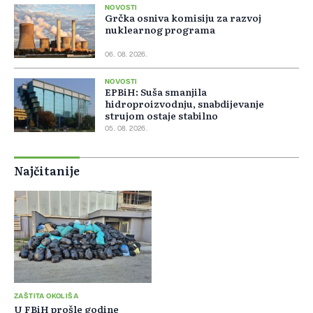
NOVOSTI
Grčka osniva komisiju za razvoj
nuklearnog programa
06. 08. 2026.
NOVOSTI
EPBiH: Suša smanjila
hidroproizvodnju, snabdijevanje
strujom ostaje stabilno
05. 08. 2026.
Najčitanije
ZAŠTITA OKOLIŠA
U FBiH prošle godine