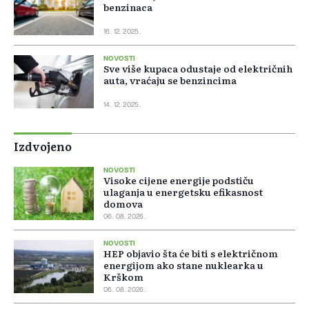
benzinaca
16. 12. 2025.
NOVOSTI
Sve više kupaca odustaje od električnih
auta, vraćaju se benzincima
14. 12. 2025.
Izdvojeno
NOVOSTI
Visoke cijene energije podstiču
ulaganja u energetsku efikasnost
domova
06. 08. 2026.
NOVOSTI
HEP objavio šta će biti s električnom
energijom ako stane nuklearka u
Krškom
06. 08. 2026.