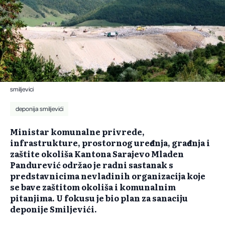
smiljevici
deponija smiljevići
Ministar komunalne privrede,
infrastrukture, prostornog uređenja, građenja i
zaštite okoliša Kantona Sarajevo Mladen
Pandurević održao je radni sastanak s
predstavnicima nevladinih organizacija koje
se bave zaštitom okoliša i komunalnim
pitanjima. U fokusu je bio plan za sanaciju
deponije Smiljevići.