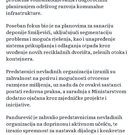
planiranjem održivog razvoja komunalne
infrastrukture.
Poseban fokus bio je na planovima za sanaciju
deponije Smiljevići, uključujući segmentaciju
problema i moguća rješenja, kao i unapređenje
sistema prikupljanja i odlaganja otpada kroz
uvođenje novih reciklažnih dvorišta, zelenih otoka i
kontejnera.
Predstavnici nevladinih organizacija izrazili su
zahvalnost na pozivu i mogućnosti otvorene
razmjene mišljenja, uz nadu da će ovakvi sastanci
postati redovna praksa, a saradnja s Ministarstvom
dodatno ojačana kroz zajedničke projekte i
inicijative.
Pandurević je zahvalio predstavnicima nevladinih
organizacija na doprinosu i aktivnom učešću, te
izrazio spremnost za nastavak dijaloga i konkretne