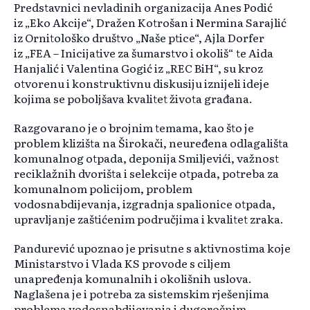
Predstavnici nevladinih organizacija Anes Podić
iz
„Eko Akcije“, Dra
žen Kotrošan i Nermina Sarajlić
iz Ornitološko društvo
„Na
še ptice“, Ajla Dorfer
iz
„FEA – Inicijative za
šumarstvo i okoliš“ te Aida
Hanjalić i Valentina Gogić iz
„REC BiH“, su kroz
otvorenu i konstruktivnu diskusiju iznijeli ideje
kojima se pobolj
šava kvalitet života građana.
Razgovarano je o brojnim temama, kao što je
problem klizišta na Širokači, neuređena odlagališta
komunalnog otpada, deponija Smiljevići, važnost
reciklažnih dvorišta i selekcije otpada, potreba za
komunalnom policijom, problem
vodosnabdijevanja, izgradnja spalionice otpada,
upravljanje zaštićenim područjima i kvalitet zraka.
Pandurević upoznao je prisutne s aktivnostima koje
Ministarstvo i Vlada KS provode s ciljem
unapređenja komunalnih i okolišnih uslova.
Naglašena je i potreba za sistemskim rješenjima
problema vodosnabdijevanja i dugoročnim