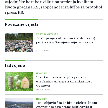
zajedničke korake u cilju unapređenja kvaliteta
života građana KS, saopćeno je iz Službe za protokol
i press KS.
Povezane vijesti
ZAŠTITA OKOLIŠA
Postupanje s otpadom životinjskog
porijekla u Sarajevu nije propisno
19. 02. 2018.
Izdvojeno
NOVOSTI
Visoke cijene energije podstiču
ulaganja u energetsku efikasnost
domova
06. 08. 2026.
NOVOSTI
HEP objavio šta će biti s električnom
energijom ako stane nuklearka u