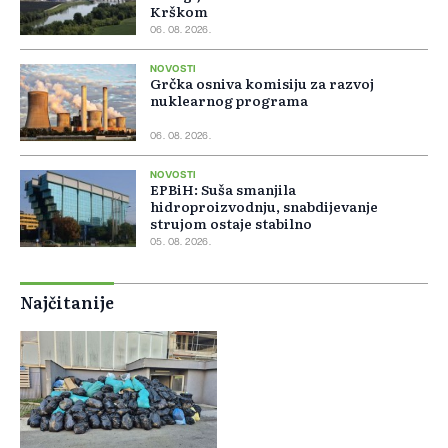
Krškom
06. 08. 2026.
NOVOSTI
Grčka osniva komisiju za razvoj
nuklearnog programa
06. 08. 2026.
NOVOSTI
EPBiH: Suša smanjila
hidroproizvodnju, snabdijevanje
strujom ostaje stabilno
05. 08. 2026.
Najčitanije