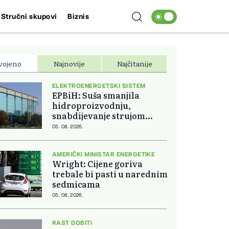
Stručni skupovi
Biznis
vojeno
Najnovije
Najčitanije
ELEKTROENERGETSKI SISTEM
EPBiH: Suša smanjila
hidroproizvodnju,
snabdijevanje strujom
ostaje stabilno
05. 08. 2026.
AMERIČKI MINISTAR ENERGETIKE
Wright: Cijene goriva
trebale bi pasti u narednim
sedmicama
05. 08. 2026.
RAST DOBITI