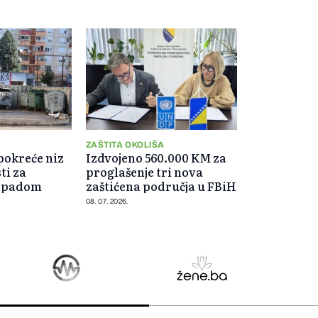
ZAŠTITA OKOLIŠA
pokreće niz
Izdvojeno 560.000 KM za
ti za
proglašenje tri nova
otpadom
zaštićena područja u FBiH
08. 07. 2026.