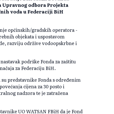
ma Upravnog odbora Projekta
dnih voda u Federaciji BiH
čanje općinskih/gradskih operatora -
ebnih objekata i uspostavom
de, razviju održive vodoopskrbne i
.
i nastavak podrške Fonda za zaštitu
načaja za Federaciju BiH.
 su predstavnike Fonda s određenim
 povećanja cijena za 30 posto i
ralnog nadzora te je zatražena
dstavnike UO WATSAN FBiH da je Fond