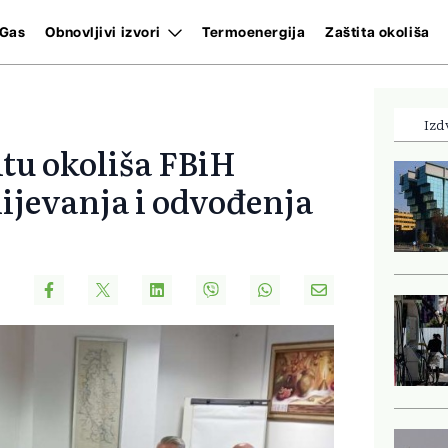
Gas
Obnovljivi izvori
Termoenergija
Zaštita okoliša
Izd
itu okoliša FBiH
jevanja i odvođenja