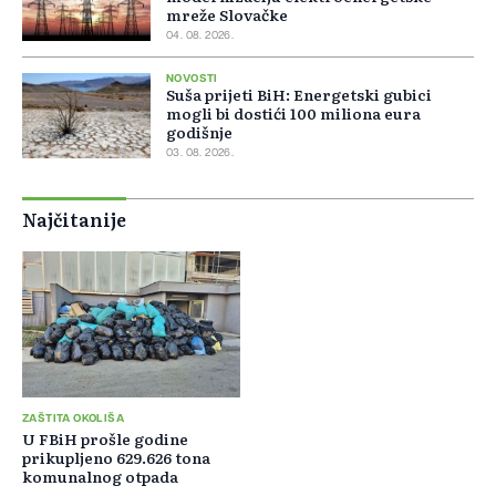
mreže Slovačke
04. 08. 2026.
NOVOSTI
Suša prijeti BiH: Energetski gubici
mogli bi dostići 100 miliona eura
godišnje
03. 08. 2026.
Najčitanije
ZAŠTITA OKOLIŠA
U FBiH prošle godine
prikupljeno 629.626 tona
komunalnog otpada