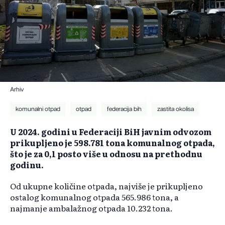
Arhiv
komunalni otpad
otpad
federacija bih
zastita okolisa
U 2024. godini u Federaciji BiH javnim odvozom
prikupljeno je 598.781 tona komunalnog otpada,
što je za 0,1 posto više u odnosu na prethodnu
godinu.
Od ukupne količine otpada, najviše je prikupljeno
ostalog komunalnog otpada 565.986 tona, a
najmanje ambalažnog otpada 10.232 tona.