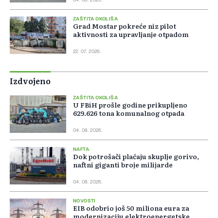
04. 08. 2026.
ZAŠTITA OKOLIŠA
Grad Mostar pokreće niz pilot
aktivnosti za upravljanje otpadom
22. 07. 2026.
Izdvojeno
ZAŠTITA OKOLIŠA
U FBiH prošle godine prikupljeno
629.626 tona komunalnog otpada
04. 08. 2026.
NAFTA
Dok potrošači plaćaju skuplje gorivo,
naftni giganti broje milijarde
04. 08. 2026.
NOVOSTI
EIB odobrio još 50 miliona eura za
modernizaciju elektroenergetske