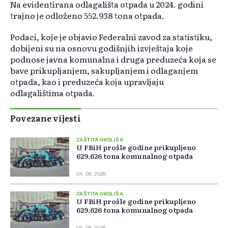
Na evidentirana odlagališta otpada u 2024. godini
trajno je odloženo 552.938 tona otpada.
Podaci, koje je objavio Federalni zavod za statistiku,
dobijeni su na osnovu godišnjih izvještaja koje
podnose javna komunalna i druga preduzeća koja se
bave prikupljanjem, sakupljanjem i odlaganjem
otpada, kao i preduzeća koja upravljaju
odlagalištima otpada.
Povezane vijesti
ZAŠTITA OKOLIŠA
U FBiH prošle godine prikupljeno
629.626 tona komunalnog otpada
04. 08. 2026.
ZAŠTITA OKOLIŠA
U FBiH prošle godine prikupljeno
629.626 tona komunalnog otpada