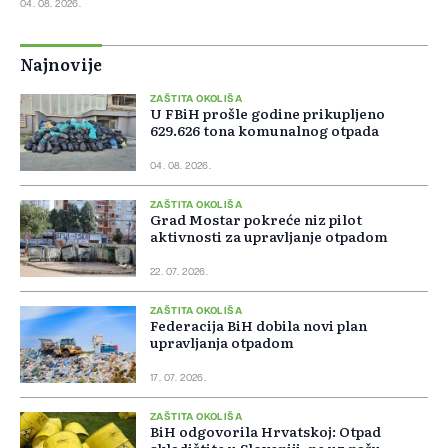
04. 08. 2026.
Najnovije
ZAŠTITA OKOLIŠA
U FBiH prošle godine prikupljeno
629.626 tona komunalnog otpada
04. 08. 2026.
ZAŠTITA OKOLIŠA
Grad Mostar pokreće niz pilot
aktivnosti za upravljanje otpadom
22. 07. 2026.
ZAŠTITA OKOLIŠA
Federacija BiH dobila novi plan
upravljanja otpadom
17. 07. 2026.
ZAŠTITA OKOLIŠA
BiH odgovorila Hrvatskoj: Otpad
skladištite u Sloveniji, ne uz našu