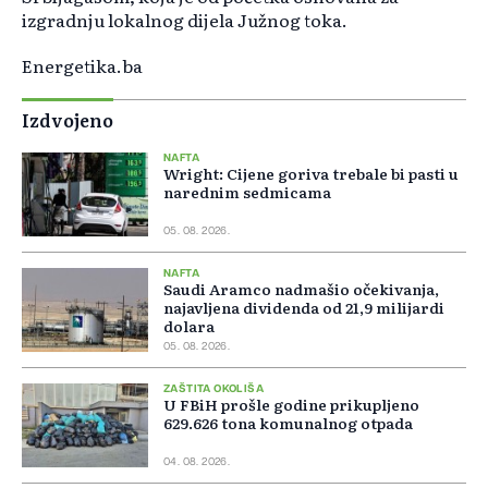
izgradnju lokalnog dijela Južnog toka.
Energetika.ba
Izdvojeno
NAFTA
Wright: Cijene goriva trebale bi pasti u
narednim sedmicama
05. 08. 2026.
NAFTA
Saudi Aramco nadmašio očekivanja,
najavljena dividenda od 21,9 milijardi
dolara
05. 08. 2026.
ZAŠTITA OKOLIŠA
U FBiH prošle godine prikupljeno
629.626 tona komunalnog otpada
04. 08. 2026.