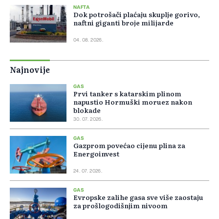
NAFTA
Dok potrošači plaćaju skuplje gorivo,
naftni giganti broje milijarde
04. 08. 2026.
Najnovije
GAS
Prvi tanker s katarskim plinom
napustio Hormuški moruez nakon
blokade
30. 07. 2026.
GAS
Gazprom povećao cijenu plina za
Energoinvest
24. 07. 2026.
GAS
Evropske zalihe gasa sve više zaostaju
za prošlogodišnjim nivoom