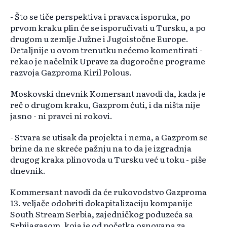
- Što se tiče perspektiva i pravaca isporuka, po
prvom kraku plin će se isporučivati u Tursku, a po
drugom u zemlje Južne i Jugoistočne Europe.
Detaljnije u ovom trenutku nećemo komentirati -
rekao je načelnik Uprave za dugoročne programe
razvoja Gazproma Kiril Polous.
Moskovski dnevnik Komersant navodi da, kada je
reč o drugom kraku, Gazprom ćuti, i da ništa nije
jasno - ni pravci ni rokovi.
- Stvara se utisak da projekta i nema, a Gazprom se
brine da ne skreće pažnju na to da je izgradnja
drugog kraka plinovoda u Tursku već u toku - piše
dnevnik.
Kommersant navodi da će rukovodstvo Gazproma
13. veljače odobriti dokapitalizaciju kompanije
South Stream Serbia, zajedničkog poduzeća sa
Srbijagasom, koja je od početka osnovana za