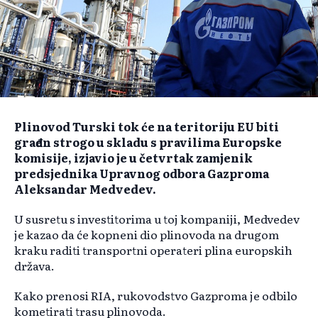
Plinovod Turski tok će na teritoriju EU biti
građen strogo u skladu s pravilima Europske
komisije, izjavio je u četvrtak zamjenik
predsjednika Upravnog odbora Gazproma
Aleksandar Medvedev.
U susretu s investitorima u toj kompaniji, Medvedev
je kazao da će kopneni dio plinovoda na drugom
kraku raditi transportni operateri plina europskih
država.
Kako prenosi RIA, rukovodstvo Gazproma je odbilo
kometirati trasu plinovoda.