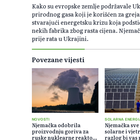
Kako su evropske zemlje podržavale Ukr
prirodnog gasa koji je korišćen za grej
stvarajući energetsku krizu koja podsti
nekih fabrika zbog rasta cijena. Njemač
prije rata u Ukrajini.
Povezane vijesti
NOVOSTI
SOLARNA ENERGI
Njemačka odobrila
Njemačka sve 
proizvodnju goriva za
solarne i vjet
ruske nuklearne reaktore
razlog bi vas