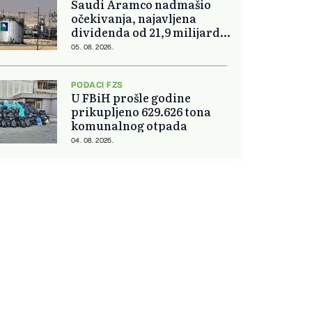
Saudi Aramco nadmašio
očekivanja, najavljena
dividenda od 21,9 milijardi
dolara
05. 08. 2026.
PODACI FZS
U FBiH prošle godine
prikupljeno 629.626 tona
komunalnog otpada
04. 08. 2026.