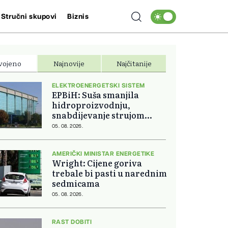
Stručni skupovi
Biznis
vojeno
Najnovije
Najčitanije
ELEKTROENERGETSKI SISTEM
EPBiH: Suša smanjila
hidroproizvodnju,
snabdijevanje strujom
ostaje stabilno
05. 08. 2026.
AMERIČKI MINISTAR ENERGETIKE
Wright: Cijene goriva
trebale bi pasti u narednim
sedmicama
05. 08. 2026.
RAST DOBITI