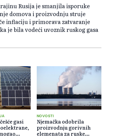
ajinu Rusija je smanjila isporuke
anje domova i proizvodnju struje
če inflaciju i primorava zatvaranje
ka je bila vodeći uvoznik ruskog gasa
JA
NOVOSTI
češće gasi
Njemačka odobrila
roelektrane,
proizvodnju gorivnih
 mogao
elemenata za ruske