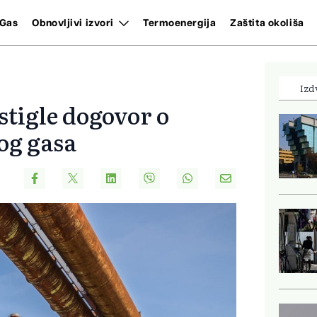
Gas
Obnovljivi izvori
Termoenergija
Zaštita okoliša
Izd
tigle dogovor o
og gasa