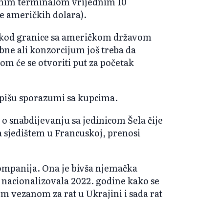
oznim terminalom vrijednim 10
de američkih dolara).
rs kod granice sa američkom državom
ne ali konzorcijum još treba da
om će se otvoriti put za početak
otpišu sporazumi sa kupcima.
o snabdijevanju sa jedinicom Šela čije
sa sjedištem u Francuskoj, prenosi
ompanija. Ona je bivša njemačka
nacionalizovala 2022. godine kako se
 vezanom za rat u Ukrajini i sada rat