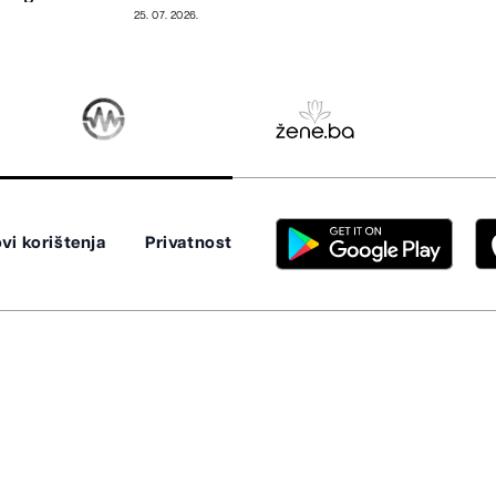
nuklearne reaktore
25. 07. 2026.
vi korištenja
Privatnost