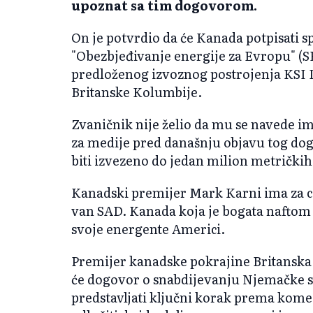
upoznat sa tim dogovorom.
On je potvrdio da će Kanada potpisat
"Obezbjeđivanje energije za Evropu" (S
predloženog izvoznog postrojenja KSI 
Britanske Kolumbije.
Zvaničnik nije želio da mu se navede i
za medije pred današnju objavu tog dog
biti izvezeno do jedan milion metrički
Kanadski premijer Mark Karni ima za ci
van SAD. Kanada koja je bogata naftom 
svoje energente Americi.
Premijer kanadske pokrajine Britanska 
će dogovor o snabdijevanju Njemačke 
predstavljati ključni korak prema kome 