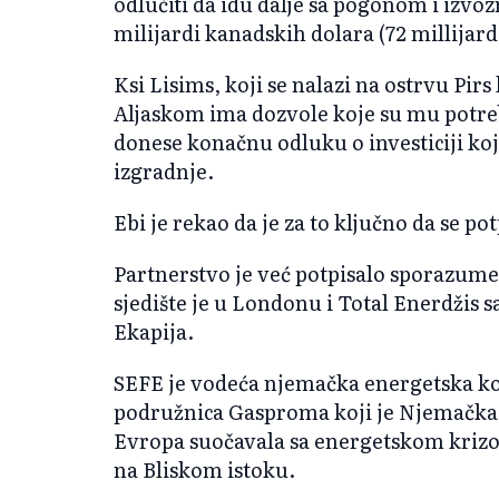
odlučiti da idu dalje sa pogonom i izv
milijardi kanadskih dolara (72 millijar
Ksi Lisims, koji se nalazi na ostrvu Pi
Aljaskom ima dozvole koje su mu potreb
donese konačnu odluku o investiciji koj
izgradnje.
Ebi je rekao da je za to ključno da se p
Partnerstvo je već potpisalo sporazume 
sjedište je u Londonu i Total Enerdžis 
Ekapija.
SEFE je vodeća njemačka energetska k
podružnica Gasproma koji je Njemačka 
Evropa suočavala sa energetskom krizom
na Bliskom istoku.