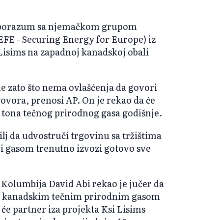
i sporazum sa njemačkom grupom
EFE - Securing Energy for Europe) iz
Lisims na zapadnoj kanadskoj obali
me zato što nema ovlašćenja da govori
ovora, prenosi AP. On je rekao da će
h tona tečnog prirodnog gasa godišnje.
lj da udvostruči trgovinu sa tržištima
i gasom trenutno izvozi gotovo sve
Kolumbija David Abi rekao je jučer da
s kanadskim tečnim prirodnim gasom
će partner iza projekta Ksi Lisims