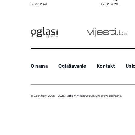
uz stroge sigurnosne
iznenaditi
31. 07. 2026.
27. 07. 2026.
mjere
O nama
Oglašavanje
Kontakt
Uslo
© Copyright 2005. - 2026. Radio M Media Group.
Sva prava zadržana.