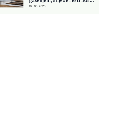
gašenjem, slijede restrikcije
struje i vode
02. 08. 2026.