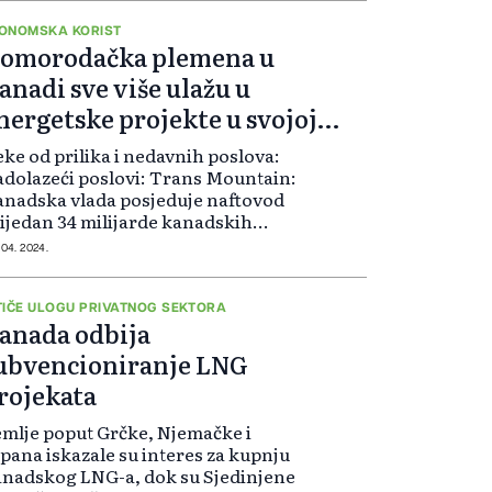
ilway (CN) i Canadian Pacific
nsas City (CPKC), š...
ONOMSKA KORIST
omorodačka plemena u
anadi sve više ulažu u
nergetske projekte u svojoj
emlji
ke od prilika i nedavnih poslova:
dolazeći poslovi: Trans Mountain:
nadska vlada posjeduje naftovod
ijedan 34 milijarde kanadskih
lara (25,06 milijardi dolara) koji se
 04. 2024.
oteže od Alberte do Pacifičke obale
planira ga prodati, b...
TIČE ULOGU PRIVATNOG SEKTORA
anada odbija
ubvencioniranje LNG
rojekata
mlje poput Grčke, Njemačke i
pana iskazale su interes za kupnju
nadskog LNG-a, dok su Sjedinjene