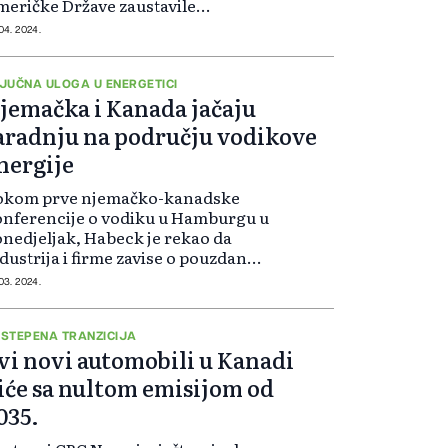
eričke Države zaustavile
oširenje američkog izvoza LNG-a.
 04. 2024.
lada se protivi korištenju
žavnog novca za finansiranje
učinkovitih s...
JUČNA ULOGA U ENERGETICI
jemačka i Kanada jačaju
aradnju na području vodikove
nergije
okom prve njemačko-kanadske
nferencije o vodiku u Hamburgu u
nedjeljak, Habeck je rekao da
dustrija i firme zavise o pouzdanoj
skrbi energijom na putu prema
 03. 2024.
imatskoj neutralnosti. Wilkinson
 također naglasio da mora biti
jam...
STEPENA TRANZICIJA
vi novi automobili u Kanadi
iće sa nultom emisijom od
035.