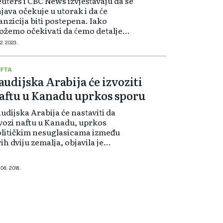
uters i CBC News izvještavaju da se
java očekuje u utorak i da će
anzicija biti postepena. Iako
žemo očekivati da ćemo detalje
znati nakon zvanične objave,
12. 2023.
uters je već citirao izvor koji kaže
 vozila sa nultom emisijom "mo...
FTA
audijska Arabija će izvoziti
aftu u Kanadu uprkos sporu
udijska Arabija će nastaviti da
vozi naftu u Kanadu, uprkos
litičkim nesuglasicama između
ih dviju zemalja, objavila je
udijska novinska agencija.
udijski ministar energetike,
dustrije i mineralnih resursa,
 08. 2018.
lid Al-Falih, poj...