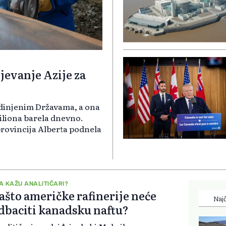
jevanje Azije za
edinjenim Državama, a ona
iliona barela dnevno.
provincija Alberta podnela
A KAŽU ANALITIČARI?
ašto američke rafinerije neće
Najč
dbaciti kanadsku naftu?