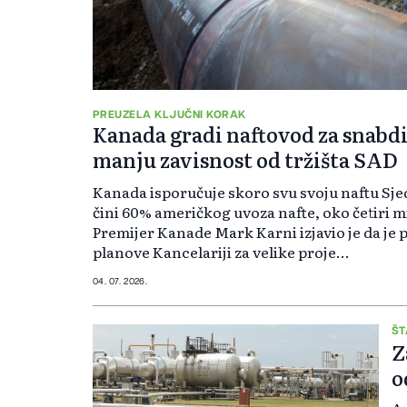
PREUZELA KLJUČNI KORAK
Kanada gradi naftovod za snabdi
manju zavisnost od tržišta SAD
Kanada isporučuje skoro svu svoju naftu Sj
čini 60% američkog uvoza nafte, oko četiri m
Premijer Kanade Mark Karni izjavio je da je 
planove Kancelariji za velike proje...
04. 07. 2026.
ŠT
Z
o