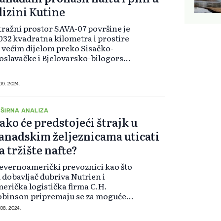
lizini Kutine
tražni prostor SAVA-07 površine je
032 kvadratna kilometra i prostire
 većim dijelom preko Sisačko-
slavačke i Bjelovarsko-bilogorske
panije te manjim dijelom ulazi u
žeško-slavonsku županiju, ističe
 u priopćenju Agencije za u...
 09. 2024.
ŠIRNA ANALIZA
ako će predstojeći štrajk u
anadskim željeznicama uticati
a tržište nafte?
evernoamerički prevoznici kao što
 dobavljač đubriva Nutrien i
erička logistička firma C.H.
obinson pripremaju se za moguće
ustave rada u kanadskim
 08. 2024.
eracijama Canadian National