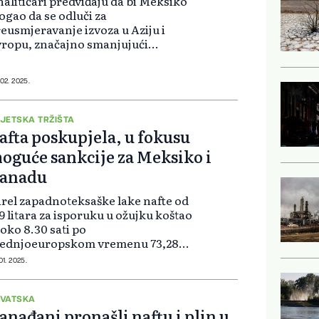
alitičari predviđaju da bi Meksiko
gao da se odluči za
eusmjeravanje izvoza u Aziju i
ropu, značajno smanjujući
poruke u SAD. Kupci nafte na
ednjem zapadu gotovo bi sigurno
atiti cijenu tarifa, zahvaljujući
 02. 2025.
raničenoj zamjenj...
JETSKA TRŽIŠTA
afta poskupjela, u fokusu
oguće sankcije za Meksiko i
anadu
rel zapadnoteksaške lake nafte od
9 litara za isporuku u ožujku koštao
 oko 8.30 sati po
rednjoeuropskom vremenu 73,28
lara, što je 55 centi više u odnosu
01. 2025.
 kraj trgovanja u četvrtak.
jevernomorska nafta Brent
skupila je za 38...
VATSKA
anađani pronašli naftu i plin u