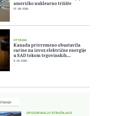
američko nuklearno tržište
07. 08. 2025.
OTTAWA
Kanada privremeno obustavila
carine na izvoz električne energije
u SAD tokom trgovinskih
pregovora
11. 03. 2025.
itanije
UPOZORAVAJU STRUČNJACI