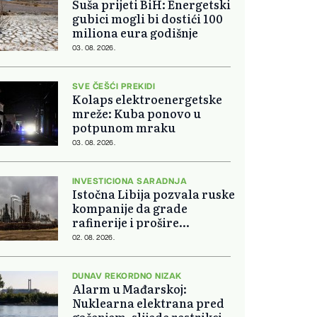
Suša prijeti BiH: Energetski
gubici mogli bi dostići 100
miliona eura godišnje
03. 08. 2026.
SVE ČEŠĆI PREKIDI
Kolaps elektroenergetske
mreže: Kuba ponovo u
potpunom mraku
03. 08. 2026.
INVESTICIONA SARADNJA
Istočna Libija pozvala ruske
kompanije da grade
rafinerije i prošire
energetsku saradnju
02. 08. 2026.
DUNAV REKORDNO NIZAK
Alarm u Mađarskoj:
Nuklearna elektrana pred