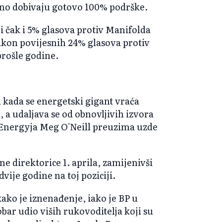
ično dobivaju gotovo 100% podrške.
 bi čak i 5% glasova protiv Manifolda
kon povijesnih 24% glasova protiv
rošle godine.
 kada se energetski gigant vraća
u, a udaljava se od obnovljivih izvora
e Energyja Meg O'Neill preuzima uzde
ne direktorice 1. aprila, zamijenivši
ije godine na toj poziciji.
ako je iznenađenje, iako je BP u
bar udio viših rukovoditelja koji su