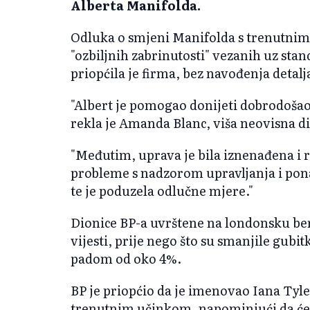
Alberta Manifolda.
Odluka o smjeni Manifolda s trenutnim
"ozbiljnih zabrinutosti" vezanih uz sta
priopćila je firma, bez navođenja detalj
"Albert je pomogao donijeti dobrodošao
rekla je Amanda Blanc, viša neovisna di
"Međutim, uprava je bila iznenađena i r
probleme s nadzorom upravljanja i pon
te je poduzela odlučne mjere."
Dionice BP-a uvrštene na londonsku ber
vijesti, prije nego što su smanjile gubit
padom od oko 4%.
BP je priopćio da je imenovao Iana Ty
trenutnim učinkom, napominjući da će z