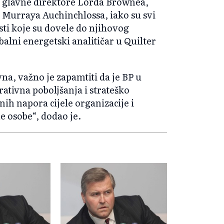
še glavne direktore Lorda Brownea,
Murraya Auchinchlossa, iako su svi
sti koje su dovele do njihovog
balni energetski analitičar u Quilter
vna, važno je zapamtiti da je BP u
ativna poboljšanja i strateško
nih napora cijele organizacije i
 osobe“, dodao je.