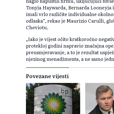
naglo napustili firmu, uključujući biv
Tonyja Haywarda, Bernarda Looneyja i 
imali vrlo različite individualne okolno
odlaska“, rekao je Maurizio Carulli, glo
Cheviotu.
„Iako je vijest očito kratkoročno negati
protekloj godini napravio značajna oper
preusmjeravanje, a to je rezultat uspješ
njezinog menadžmenta, a ne samo jedne
Povezane vijesti