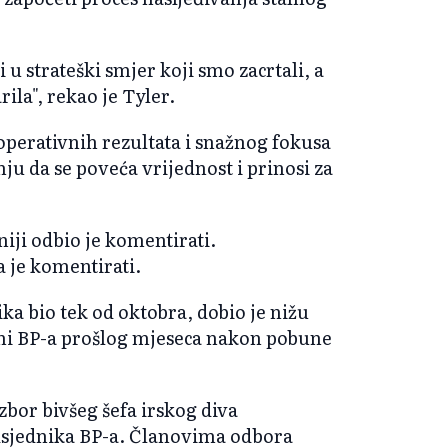
u strateški smjer koji smo zacrtali, a
ila", rekao je Tyler.
operativnih rezultata i snažnog fokusa
nju da se poveća vrijednost i prinosi za
niji odbio je komentirati.
a je komentirati.
ka bio tek od oktobra, dobio je nižu
ini BP-a prošlog mjeseca nakon pobune
izbor bivšeg šefa irskog diva
dsjednika BP-a. Članovima odbora