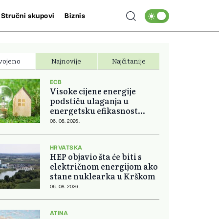
Stručni skupovi
Biznis
vojeno
Najnovije
Najčitanije
ECB
Visoke cijene energije
podstiču ulaganja u
energetsku efikasnost
domova
06. 08. 2026.
HRVATSKA
HEP objavio šta će biti s
električnom energijom ako
stane nuklearka u Krškom
06. 08. 2026.
ATINA