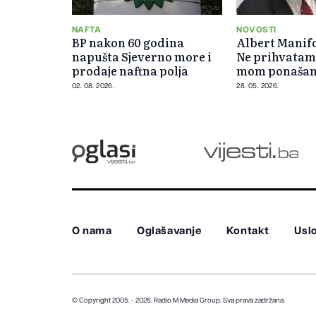
NAFTA
NOVOSTI
BP nakon 60 godina
Albert Manifo
napušta Sjeverno more i
Ne prihvatam
prodaje naftna polja
mom ponašanj
02. 08. 2026.
28. 05. 2026.
O nama
Oglašavanje
Kontakt
Uslo
© Copyright 2005. - 2026. Radio M Media Group.
Sva prava zadržana.