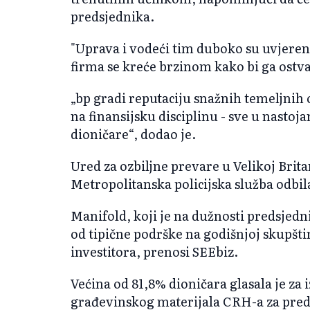
predsjednika.
"Uprava i vodeći tim duboko su uvjereni 
firma se kreće brzinom kako bi ga ostvar
„bp gradi reputaciju snažnih temeljnih 
na finansijsku disciplinu - sve u nastoja
dioničare“, dodao je.
Ured za ozbiljne prevare u Velikoj Brita
Metropolitanska policijska služba odbil
Manifold, koji je na dužnosti predsjedni
od tipične podrške na godišnjoj skupšt
investitora, prenosi SEEbiz.
Većina od 81,8% dioničara glasala je za 
građevinskog materijala CRH-a za pre