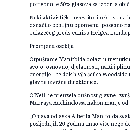
potrebno je 50% glasova za izbor, a ob
Neki aktivistički investitori rekli su da
označilo ozbiljnu opomenu, posebno na
odlazećeg predsjednika Helgea Lunda p
Promjena osoblja
Otpuštanje Manifolda dolazi u trenutku
svojoj osnovnoj djelatnosti, nafti i plin
energije – te dok bivša šefica Woodsid
glavne izvršne direktorice.
O'Neill je preuzela dužnost glavne izvrš
Murraya Auchinclossa nakon manje od dv
„Objava odlaska Alberta Manifolda svak
posljednjih 20 godina imao više nego do