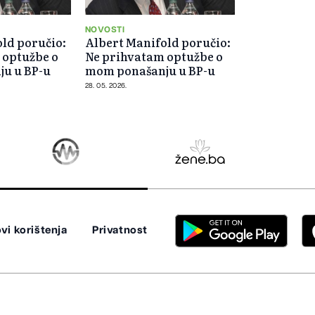
NOVOSTI
ld poručio:
Albert Manifold poručio:
 optužbe o
Ne prihvatam optužbe o
u u BP-u
mom ponašanju u BP-u
28. 05. 2026.
vi korištenja
Privatnost