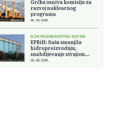
Grčka osniva komisiju za
razvoj nuklearnog
programa
06. 08. 2026.
ELEKTROENERGETSKI SISTEM
EPBiH: Suša smanjila
hidroproizvodnju,
snabdijevanje strujom
ostaje stabilno
05. 08. 2026.