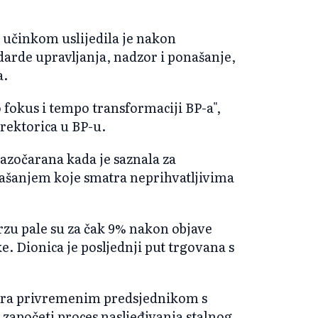
 učinkom uslijedila je nakon
ndarde upravljanja, nadzor i ponašanje,
a.
 fokus i tempo transformaciji BP-a",
rektorica u BP-u.
azočarana kada je saznala za
ašanjem koje smatra neprihvatljivima
zu pale su za čak 9% nakon objave
ke. Dionica je posljednji put trgovana s
lera privremenim predsjednikom s
apočeti proces nasljeđivanja stalnog